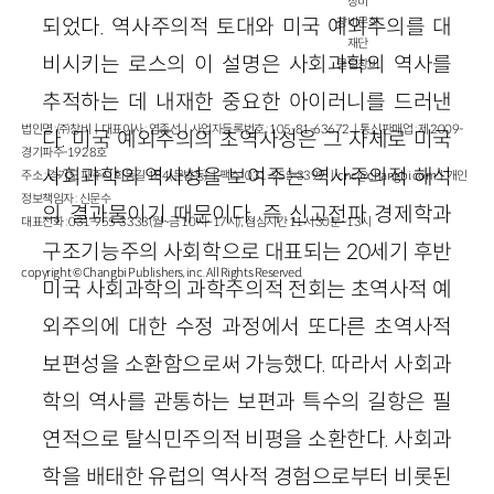
창비
되었다. 역사주의적 토대와 미국 예외주의를 대
창비문화
재단
비시키는 로스의 이 설명은 사회과학의 역사를
클럽창비
추적하는 데 내재한 중요한 아이러니를 드러낸
법인명 : ㈜창비ㅣ대표이사 : 염종선ㅣ사업자등록번호 : 105-81-63672ㅣ통신판매업 : 제 2009-
다. 미국 예외주의의 초역사성은 그 자체로 미국
경기파주-1928호
사회과학의 역사성을 보여주는 역사주의적 해석
주소 : 경기도 파주시 회동길 184(문발동)ㅣ팩스 : 031-955-3399 ㅣ
cnc@changbi.com
ㅣ개인
정보책임자 : 신문수
의 결과물이기 때문이다. 즉 신고전파 경제학과
대표전화 : 031-955-3333(월~금 10시~17시), 점심시간 11시 30분~13시
구조기능주의 사회학으로 대표되는 20세기 후반
copyright © Changbi Publishers, inc. All Rights Reserved.
미국 사회과학의 과학주의적 전회는 초역사적 예
외주의에 대한 수정 과정에서 또다른 초역사적
보편성을 소환함으로써 가능했다. 따라서 사회과
학의 역사를 관통하는 보편과 특수의 길항은 필
연적으로 탈식민주의적 비평을 소환한다. 사회과
학을 배태한 유럽의 역사적 경험으로부터 비롯된