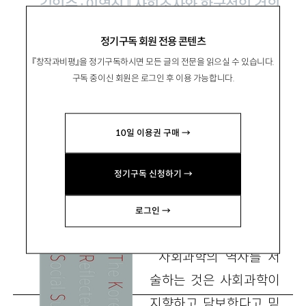
김인수·이영진 『사회조사와 한국적인 것의
탄생』, 소명출판 2024
정기구독 회원 전용 콘텐츠
『창작과비평』을 정기구독하시면 모든 글의 전문을 읽으실 수 있습니다.
‘한국적인 것’의 보편성과 특수성
구독 중이신 회원은 로그인 후 이용 가능합니다.
10일 이용권 구매 →
吳卿煥
오경환
성신여대 사학과 교수
정기구독 신청하기 →
kyunghwan@sungshin.ac.kr
로그인 →
사회과학의 역사를 서
술하는 것은 사회과학이
지향하고 담보한다고 믿