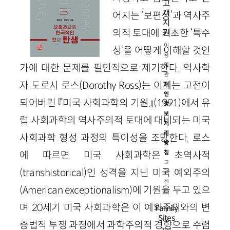
고
객
어지는 ‘보편성’과 역사주
지
의적 토대에 기초한 ‘특수
원
이
성’을 어떻게 이해할 것인
용
약
가에 대한 문제를 필연적으로 제기한다. 역사학
관
자 도로시 로스(Dorothy Ross)는 이제는 고전이
개
인
되어버린 『미국 사회과학의 기원』(1991)에서 유
정
보
럽 사회과학의 역사주의적 토대에 대비되는 미국
처
리
사회과학 형성 과정의 특이성을 조망한다. 로스
방
에 따르면 미국 사회과학은 초역사적
침
고
(transhistorical)인 성격을 지닌 미국 예외주의
객
센
(American exceptionalism)에 기원을 두고 있으
터
며 20세기 미국 사회과학은 이 예외주의와의 변
Family
Sites
증법적 투쟁 과정에서 과학주의적 경향으로 수렴