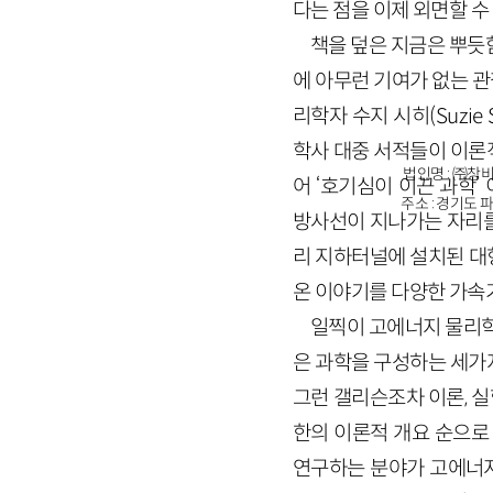
다는 점을 이제 외면할 수
책을 덮은 지금은 뿌듯
에 아무런 기여가 없는 
리학자 수지 시히(Suzi
학사 대중 서적들이 이론
법인명 : ㈜창비
어 ‘호기심이 이끈 과학
주소 : 경기도 파
방사선이 지나가는 자리를
리 지하터널에 설치된 대형
온 이야기를 다양한 가속
일찍이 고에너지 물리학—
은 과학을 구성하는 세가지
그런 갤리슨조차 이론, 실
한의 이론적 개요 순으로
연구하는 분야가 고에너지