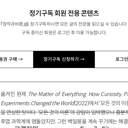
가속기와 실험으로부터
정기구독 회원 전용 콘텐츠
『창작과비평』을 정기구독하시면 모든 글의 전문을 읽으실 수 있습니다.
구독 중이신 회원은 로그인 후 이용 가능합니다.
ksleeyz@gmail.com
용권 구매 →
정기구독 신청하기 →
로그인
고백하자면 책을 펼치기 전까지 그다지 기대가 없었다. 과학의
없이 짤막하게 늘어놓고는 과장된 몸짓으로 “과학은 위대해!”만
설교자를 상상했다. 『세상 모든 것의 물질: 보이지 않는 세계를
옮겨진 원제
The Matter of Everything: How Curiosity, P
Experiments Changed the World
(2022)에서 ‘모든 것의 이론’(
을 연상한 탓이다. ‘모든 것의 이론’의 강림이 임박했으니 흥
후엽 과학계에 맴돌았지만, 그런 백일몽을 계속 꾸기에는 해결