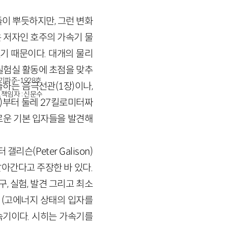
이 뿌듯하지만, 그런 변화
 저자인 호주의 가속기 물
했기 때문이다. 대개의 물리
실험실 활동에 초점을 맞추
경기파주-1928호
하는 음극선관(1장)이나,
책임자 : 신문수
)부터 둘레 27킬로미터짜
새로운 기본 입자들을 발견해
(Peter Galison)
살아간다고 주장한 바 있다.
, 실험, 발견 그리고 최소
 (고에너지 상태의 입자를
속기이다. 시히는 가속기를