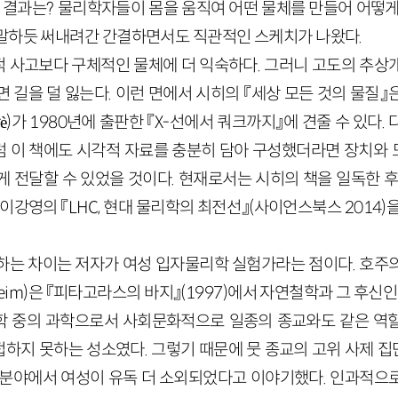
그 결과는? 물리학자들이 몸을 움직여 어떤 물체를 만들어 어떻게
말하듯 써내려간 간결하면서도 직관적인 스케치가 나왔다.
 사고보다 구체적인 물체에 더 익숙하다. 그러니 고도의 추상
 길을 덜 잃는다. 이런 면에서 시히의 『세상 모든 것의 물질
egrè)가 1980년에 출판한 『X-선에서 쿼크까지』에 견줄 수 있다
 이 책에도 시각적 자료를 충분히 담아 구성했더라면 장치와
게 전달할 수 있었을 것이다. 현재로서는 시히의 책을 일독한 후
 이강영의 『LHC, 현대 물리학의 최전선』(사이언스북스 2014)
하는 차이는 저자가 여성 입자물리학 실험가라는 점이다. 호주
rtheim)은 『피타고라스의 바지』(1997)에서 자연철학과 그 후신
 중의 과학으로서 사회문화적으로 일종의 종교와도 같은 역할
하지 못하는 성소였다. 그렇기 때문에 뭇 종교의 고위 사제 
 분야에서 여성이 유독 더 소외되었다고 이야기했다. 인과적으