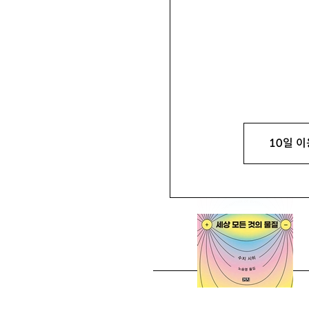
이관수
李寬洙
동국대 다르마칼리지 강사 
10일 이