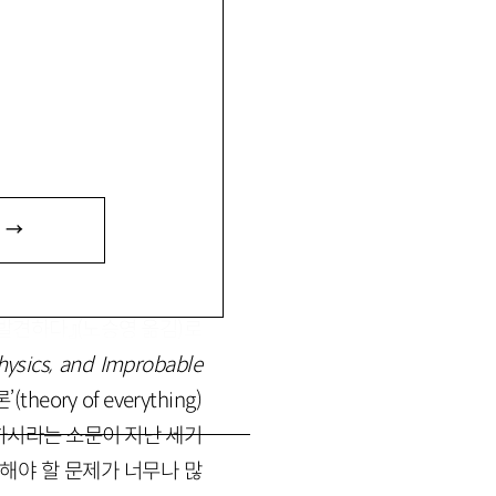
 →
 ‘위대한’ 성취들을 두서
 되풀이하는, 그런 길거리
 발견하다』(노승영 옮김)로
hysics, and Improbable
theory of everything)
분하시라는 소문이 지난 세기
해야 할 문제가 너무나 많