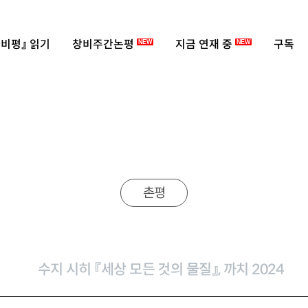
비평』 읽기
창비주간논평
지금 연재 중
구독
NEW
NEW
촌평
수지 시히 『세상 모든 것의 물질』, 까치 2024