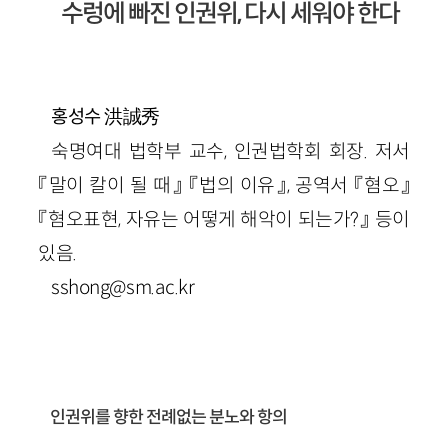
수렁에 빠진 인권위, 다시 세워야 한다
洪誠秀
홍성수
숙명여대 법학부 교수, 인권법학회 회장. 저서
『말이 칼이 될 때』 『법의 이유』, 공역서 『혐오』
『혐오표현, 자유는 어떻게 해악이 되는가?』 등이
있음.
sshong@sm.ac.kr
인권위를 향한 전례없는 분노와 항의