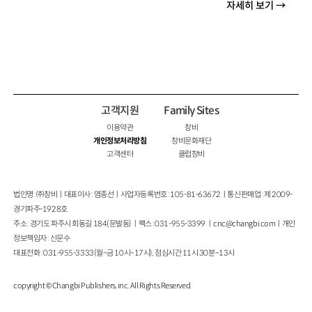
자세히 보기 →
고객지원
Family Sites
이용약관
창비
개인정보처리방침
창비문화재단
고객센터
클럽창비
법인명 : ㈜창비ㅣ대표이사 : 염종선ㅣ사업자등록번호 : 105-81-63672ㅣ통신판매업 : 제 2009-
경기파주-1928호
주소 : 경기도 파주시 회동길 184(문발동)ㅣ팩스 : 031-955-3399 ㅣ
cnc@changbi.com
ㅣ개인
정보책임자 : 신문수
대표전화 : 031-955-3333(월~금 10시~17시), 점심시간 11시 30분~13시
copyright © Changbi Publishers, inc. All Rights Reserved.