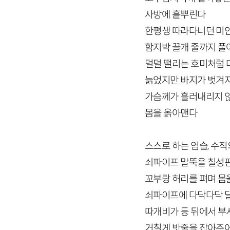
사방에 흩뿌린다
한평생 따라다니던 미
함지박 끌개 줄까지 풀
덜덜 떨리는 호미처럼 
늙었지만 바지가 벗겨
가슴께가 흘러내리지 
몸을 옭아맨다
스스로 하는 염습, 수직
쇠파이프 말뚝을 칠성
꼬부랑 허리를 펴며 몸
쇠파이프에 다닥다닥 
따개비가 등 뒤에서 
거칠게 밧줄을 잡아주