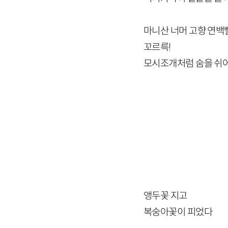
마니산 너머 고향 연백
꼬르륵!
모시조개처럼 숨을 쉬
앵두꽃 지고
복숭아꽃이 피었다