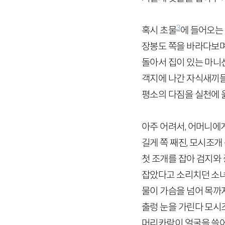
3
혹시 초물
에 들어오는
장봉도 쪽을 바라다보며
돌아서 집이 있는 마니
객지에 나간 자식새끼들
평소의 다짐을 실천에
아주 어려서, 어머니에게
길게 쪽 째진, 모시조개
첫 조개를 잡아 검지와
잡았다고 소리치던 소
물이 가슴을 넘어 목까
출렁 눈을 가린다 모
머리카락이 얼굴을 쓸