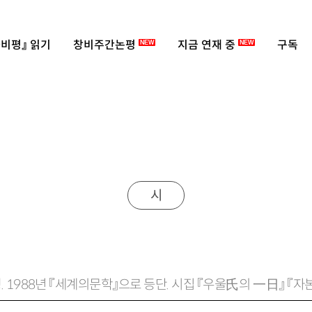
비평』 읽기
창비주간논평
지금 연재 중
구독
NEW
NEW
시
생. 1988년 『세계의문학』으로 등단. 시집 『우울氏의 一日』 『
랑한 힘』 『눈물을 자르는 눈꺼풀처럼』 등이 있음.