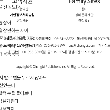
고객지원
Family Sites
을 것 같았다
이용약관
창비
개인정보처리방침
창비문화재단
고객센터
클럽창비
를 잡아
을 장만하는 사이
 긴긴 세월이 흘렀지만
ㅣ대표이사 : 염종선ㅣ사업자등록번호 : 105-81-63672ㅣ통신판매업 : 제 2009-
주시 회동길 184(문발동)ㅣ팩스 : 031-955-3399 ㅣ
cnc@changbi.com
ㅣ개인정보
을 쑤시며 살아왔는데
대표전화 : 031-955-3333(월~금 10시~17시), 점심시간 11시 30분~13시
가 뭉툭뭉툭
copyright © Changbi Publishers, inc. All Rights Reserved.
서 발로 뻘을 누르지 않아도
 싶었는데
덜컥 눈을 들어보니
 넘실거린다
지나서까지