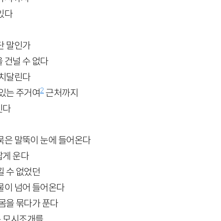
있다
단 말인가
 건널 수 없다
 치달린다
2
 있는 주거여
근처까지
인다
묵은 말뚝이 눈에 들어온다
짧게 운다
낄 수 없었던
물이 넘어 들어온다
 몸을 묶다가 푼다
 모시조개를