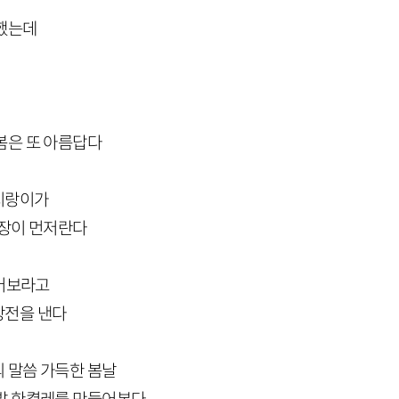
못했는데
봄은 또 아름답다
지랑이가
답장이 먼저란다
풀어보라고
방전을 낸다
 말씀 가득한 봄날