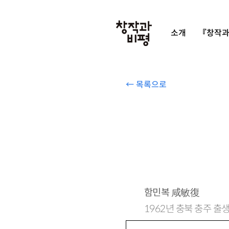
소개
『창작과
← 목록으로
함민복
咸敏復
1962년 충북 충주 출
에는 꽃이 핀다』 『말랑말