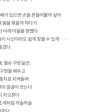
 배가 있으면 손을 흔들어볼까 싶어
 몸을 묶을까 하다가
산 아래 마을을 향했다
이 시신이라도 쉽게 찾을 수 있게……
 옮겼다
, 열쇠 구멍 닮은,
 구멍을 배우고
 중지로 치켜들며
녀의 얼굴이 웃는다
지 차오른다
시조개처럼 까슬까슬
어준다