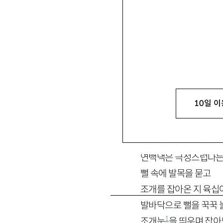
hminbok@hanmail.n
10일 이
동네에 큰일이 있고 조
조개잡이꾼들이 없어 
연백댁은 극성스럽다는
뻘 속에 발목을 묻고
조개를 잡아온 지 육십
발바닥으로 뻘을 꾹꾹 
1
조개눈
을 띄우며 잡아