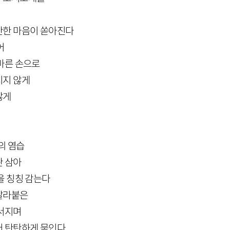
안한 마음이 쏟아진다
어
마른 손으로
지지 않게
않게
의 염습
판 삼아
을 칭칭 감는다
달라붙은
부서지며
어 탄탄하게 묶인다