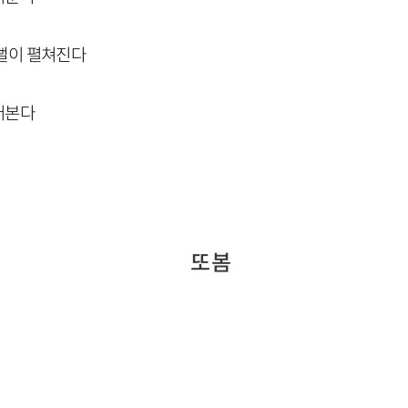
뻘이 펼쳐진다
어본다
또 봄