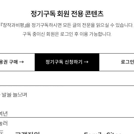
et
정기구독 회원 전용 콘텐츠
『창작과비평』을 정기구독하시면 모든 글의 전문을 읽으실 수 있습니다.
구독 중이신 회원은 로그인 후 이용 가능합니다.
모시조개
용권 구매 →
정기구독 신청하기 →
로그인
개가 눈을 뜨지 않는 물때라
뻘길 십리를 홀로 걸어들어왔다
 말을 들으며
여년
눌러
도