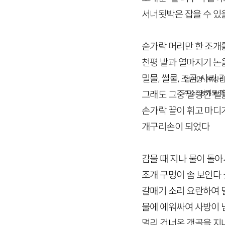
서너됫박은 잡을 수 있
숟가락 머리만 한 조개
천평 밭과 열마지기 논
밀물, 썰물, 조금, 사리
법인명 : ㈜창비
주소 : 경기도 파
그래도 그중 말랑한 뻘
손가락 끝이 휘고 마디
개구리손이 되었다
감물 때 지나 물이 돌아
조개 구멍이 좀 보인다
갈매기 소리 요란하여 
물에 에워싸여 사방이
멀리 건너온 갯골을 