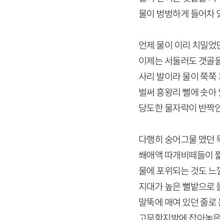
물이 벙벙하게 들어차 
언제 물이 이리 치밀었
이제는 서둘러도 갯골을
사리 발이라 물이 쭉쭉
벌써 흥왕리 뻘에 솟아
당도한 물자락이 반짝
다행히 숭어그물 맸던 
쐐애액 따개비떼들이 
물에 포위되는 것도 느
지대가 높은 뻘밭으로 
말뚝에 매여 있던 줄로
고무함지박에 잡아놓은