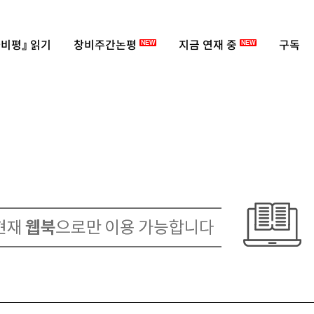
비평』 읽기
창비주간논평
지금 연재 중
구독
NEW
NEW