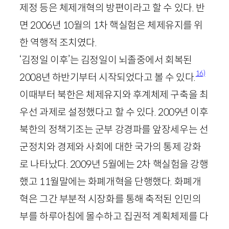
제정 등은 체제개혁의 방편이라고 할 수 있다. 반
면
2006
년
10
월의
1
차 핵실험은 체제유지를 위
한 역행적 조치였다.
‘김정일 이후’는 김정일이 뇌졸중에서 회복된
16)
2008
년 하반기부터 시작되었다고 볼 수 있다.
이때부터 북한은 체제유지와 후계체제 구축을 최
우선 과제로 설정했다고 할 수 있다.
2009
년 이후
북한의 정책기조는 군부 강경파를 앞장세우는 선
군정치와 경제와 사회에 대한 국가의 통제 강화
로 나타났다.
2009
년
5
월에는
2
차 핵실험을 강행
했고
11
월말에는 화폐개혁을 단행했다. 화폐개
혁은 그간 부분적 시장화를 통해 축적된 인민의
부를 하루아침에 몰수하고 집권적 계획체제를 다