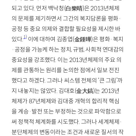
되고 있다. 먼저 백낙청
(
白
樂
晴
)
은
2013
년체제
의 문제를 제기하면서 그간의 복지담론을 평화·
공정 등 중요 의제와 결합할 필요성을 제시한 바
1)
있다.
이에 대하여 김종엽
(
金鍾曄
)
은 평화·복지
·공정을 가능케 하는 정치, 규범, 사회적 연대감의
중요성을 강조했다. 이는
2013
년체제의 주요 의
제를 관통하는 원리를 논의한 점에서 일보 전진
했다고 하겠다. 그러나 씨스템 전체의 ‘큰 그림’까
지 내놓지는 않았다. 김대호
(
金大鎬
)
는
2013
년
체제가
87
년체제와 김대중 개혁의 합리적 핵심
을 계승·발전 또는 부정하는 것으로 파악함으로
써 정책적 체계화를 시도했다. 그러나 세계체제·
분단체제의 변동이라는 조건과 새로운 질서의 작