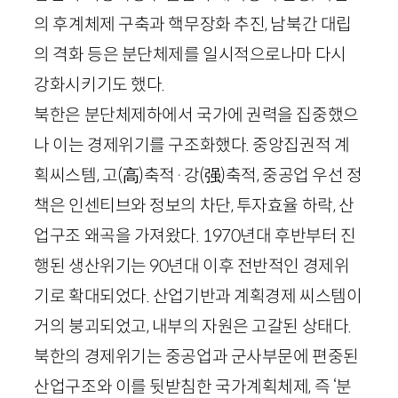
의 후계체제 구축과 핵무장화 추진, 남북간 대립
의 격화 등은 분단체제를 일시적으로나마 다시
강화시키기도 했다.
북한은 분단체제하에서 국가에 권력을 집중했으
나 이는 경제위기를 구조화했다. 중앙집권적 계
획씨스템, 고
(
高
)
축적·강
(
强
)
축적, 중공업 우선 정
책은 인센티브와 정보의 차단, 투자효율 하락, 산
업구조 왜곡을 가져왔다.
1970
년대 후반부터 진
행된 생산위기는
90
년대 이후 전반적인 경제위
기로 확대되었다. 산업기반과 계획경제 씨스템이
거의 붕괴되었고, 내부의 자원은 고갈된 상태다.
북한의 경제위기는 중공업과 군사부문에 편중된
산업구조와 이를 뒷받침한 국가계획체제, 즉 ‘분