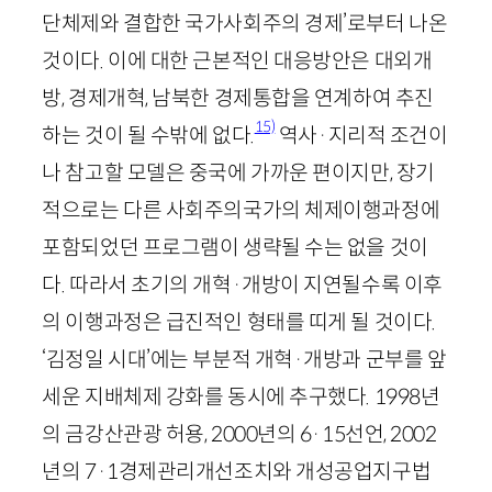
단체제와 결합한 국가사회주의 경제’로부터 나온
것이다. 이에 대한 근본적인 대응방안은 대외개
방, 경제개혁, 남북한 경제통합을 연계하여 추진
15)
하는 것이 될 수밖에 없다.
역사·지리적 조건이
나 참고할 모델은 중국에 가까운 편이지만, 장기
적으로는 다른 사회주의국가의 체제이행과정에
포함되었던 프로그램이 생략될 수는 없을 것이
다. 따라서 초기의 개혁·개방이 지연될수록 이후
의 이행과정은 급진적인 형태를 띠게 될 것이다.
‘김정일 시대’에는 부분적 개혁·개방과 군부를 앞
세운 지배체제 강화를 동시에 추구했다.
1998
년
의 금강산관광 허용,
2000
년의
6
·
15
선언,
2002
년의
7
·
1
경제관리개선조치와 개성공업지구법