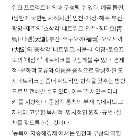
워크 프로젝트에 의해 구성될 수 있다. 예를 들면,
(남한에 국한된 사례지만) 인천-개성-해주, 부산-
광양-제주의 ‘소삼각’ 네트워크, 인천-칭다오
(
靑
島
)
-다롄
(
大連
)
, 부산-후꾸오까
(
福岡
)
-오오사까
(
大阪
)
의 ‘중삼각’ 네트워크, 서울-베이징-토오꾜
오의 ‘대삼각’ 네트워크를 구상해볼 수 있다. 경제
적·문화적 교류와 이동을 중심으로 활성화된 도
시네트워크는 좀더 제도적인 형식을 갖추는 방향
으로 발전해갈 수도 있다. 이는 ‘질서있는 아나
키’를 지향한다. 중심적 통치의 부재 속에서도 그
자체에 고유한 묵시적·명시적인 원칙·규범·절
차를 갖도록 하는 것이다.
‘동북아 지중해경제’에서는 인천과 부산의 역할