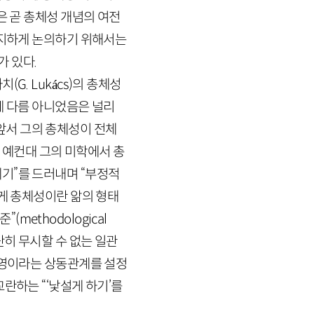
은 곧 총체성 개념의 여전
진지하게 논의하기 위해서는
 있다.
치(
G
.
Lukács
)의 총체성
에 다름 아니었음은 널리
앞서 그의 총체성이 전체
 예컨대 그의 미학에서 총
기”를 드러내며 “부정적
게 총체성이란 앎의 형태
준”(
methodological
히 무시할 수 없는 일관
반영이라는 상동관계를 설정
란하는 “‘낯설게 하기’를