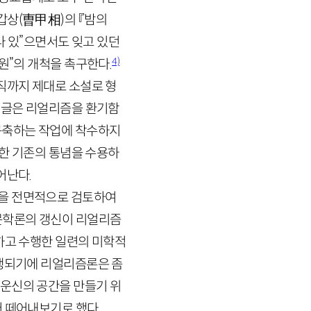
갑상
(
曺甲相
)
의 『밤의
 있”으면서도 잊고 있던
4)
원”의 개척을 촉구한다.
직까지 제대로 소설로 형
두 글은 리얼리즘을 환기함
구축하는 작업에 착수하지
대한 기존의 통념을 수용하
어난다.
론을 전면적으로 검토하여
 문학론의 갱신이 리얼리즘
하고 수행한 일련의 미학적
수행되기에 리얼리즘론은 좀
 운신의 공간을 만들기 위
어 떼어내보기로 했다.