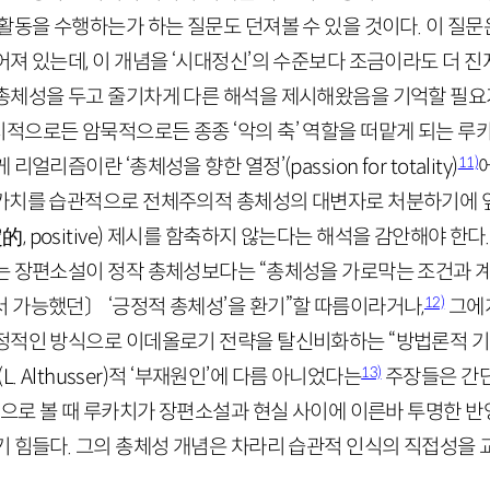
활동을 수행하는가 하는 질문도 던져볼 수 있을 것이다. 이 질문
어져 있는데, 이 개념을 ‘시대정신’의 수준보다 조금이라도 더 
총체성을 두고 줄기차게 다른 해석을 제시해왔음을 기억할 필요가
적으로든 암묵적으로든 종종 ‘악의 축’ 역할을 떠맡게 되는 루카
11)
 리얼리즘이란 ‘총체성을 향한 열정’(
passion
for
totality
)
카치를 습관적으로 전체주의적 총체성의 대변자로 처분하기에 
定的
,
positive
) 제시를 함축하지 않는다는 해석을 감안해야 한다.
는 장편소설이 정작 총체성보다는 “총체성을 가로막는 조건과 계
12)
 가능했던〕 ‘긍정적 총체성’을 환기”할 따름이라거나,
그에
정적인 방식으로 이데올로기 전략을 탈신비화하는 “방법론적 기
13)
(
L
.
Althusser
)적 ‘부재원인’에 다름 아니었다는
주장들은 간단
해석으로 볼 때 루카치가 장편소설과 현실 사이에 이른바 투명한 
 힘들다. 그의 총체성 개념은 차라리 습관적 인식의 직접성을 교