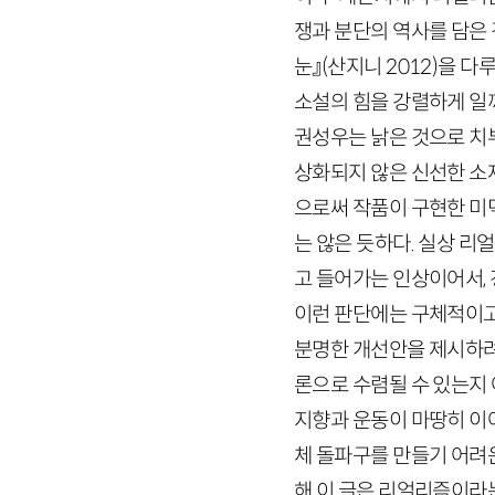
쟁과 분단의 역사를 담은
눈』
(산지니
2012
)
을 다
소설의 힘을 강렬하게 일깨
권성우는 낡은 것으로 치
상화되지 않은 신선한 소
으로써 작품이 구현한 미
는 않은 듯하다. 실상 리
고 들어가는 인상이어서,
이런 판단에는 구체적이고
분명한 개선안을 제시하려
론으로 수렴될 수 있는지
지향과 운동이 마땅히 이
체 돌파구를 만들기 어려
해 이 글은 리얼리즘이라