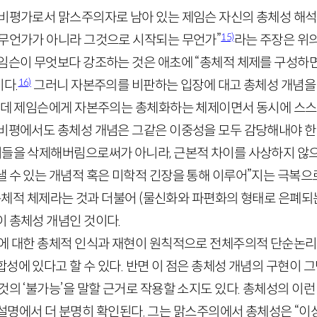
 비평가로서 맑스주의자로 남아 있는 제임슨 자신의 총체성 해석도
15)
 무언가가 아니라 그것으로 시작되는 무언가”
라는 주장은 위
제임슨이 무엇보다 강조하는 것은 애초에 “총체적 체제를 구성하면
16)
다.
그러니 자본주의를 비판하는 입장에 대고 총체성 개념을
그런데 제임슨에게 자본주의는 총체화하는 체제이면서 동시에 스
 비평에서도 총체성 개념은 그같은 이중성을 모두 감당해내야 한
이들을 삭제해버림으로써가 아니라, 근본적 차이를 사상하지 않
낼 수 있는 개념적 혹은 미학적 긴장을 통해 이루어”지는 극복
 총체적 체제라는 것과 더불어 (물신화와 파편화의 형태로 은폐되는
이 총체성 개념인 것이다.
실에 대한 총체적 인식과 재현이 원칙적으로 전체주의적 단순논리가
성에 있다고 할 수 있다. 반면 이 점은 총체성 개념의 구현이 
것의 ‘불가능’을 말할 근거로 작용할 소지도 있다. 총체성의 이
 설명에서 더 분명히 확인된다. 그는 맑스주의에서 총체성은 “이