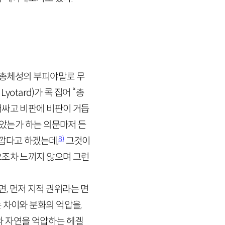
에 총체성의 부피야말로 무
.
Lyotard
)가 콕 집어 “총
러싸고 비판에 비판이 거듭
않았는가 하는 의문마저 든
8)
가깝다고 하겠는데,
그것이
요조차 느끼지 않으며 그런
, 먼저 지적 권위라는 면
 차이와 분화의 억압을,
와 자연을 억압하는 헤겔