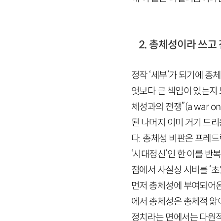
2. 총체성이라 쓰고
정작 ‘세부’가 되기에 총
엇보다 큰 책임이 있는지
체성과의 전쟁”(
a
war
on
된 나머지 이미 거기 드리
다. 총체성 비판은 프레드
‘시대정신’인 한 이를 
점에서 사실상 시비를 ‘초
먼저 총체성에 부여되어온
에서 총체성은 총체적 앎이
정치라는 면에서는 다원