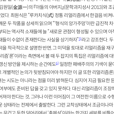
 김원일
(
金源一
)
의 『아들의 아버지』
(문학과지성사
2013
)
와 조
루었다. 최원식은 “루카치식
(
式
)
정통 리얼리즘에서 한걸음 비켜나
운 두 작품을 상세히 읽으며 “‘형식의 앙가주망’이란 급진적 차
부되는 역사적 소재들에 늘 “새로운 관점이 형성될 수 있으며 아
5)
재들이 수없이 존재한다는 사실을 상기하자”
라고 강조한다. 
덕을 적극적으로 설명한 반면, 그 미덕을 토대로 리얼리즘을 재
얼리즘‘론’이라는 측면에서 볼 때 두 잡지의 특집은 리얼리즘에 
6)
 갱신 방안을 제시하는 순간에도
일정한 패배주의의 기색이 묻
 개별적인 논의가 뒷받침되어야 하지만 이 글 또한 리얼리즘
는 시도는 아니라는 점을 미리 밝혀둔다. 심지어 지금 필요한
 여부에도 준비된 답을 갖고 있지 못하다. 대신 리얼리즘이 조장
어져야 한다는 것, 그러나 이런 이어짐이 그 여전한 이름으로 
운 상태라는 전제에서 출발한다. 그런 교착상태에서 조금이나마
는 무겁고 둔한 덩어리에서 ‘총체성’이라는 한가지 세부를 비틀