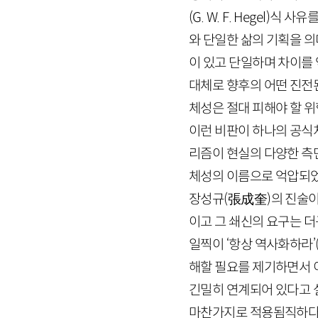
(
G
.
W
.
F
.
Hegel
)식 사유
와 단일한 삶의 기획을 의
이 있고 단일하며 차이를 
대체로 향후의 어떤 진전
체성은 절대 피해야 할 
이런 비판이 하나의 공식
리즘이 현실의 다양한 측
체성의 이름으로 억압되었
장성규
(
張成奎
)
의 진술이
이고 그 쇄신의 요구는 더
일찍이 ‘항상 역사화하라’
해할 필요를 제기하면서 
긴밀히 연계되어 있다고 
마찬가지로 적용됨직하다.