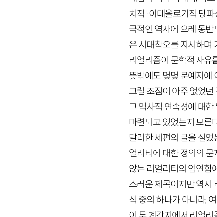
치적
·
이데올로기적 당파성
극적인 역사에 으레 동반
은 시대착오를 지시하며 
리얼리즘이 문학적 사유를
뜻밖에도 몇몇 문예지에 
그럴 조짐이 아주 없었던
그 역사적 연속성에 대한
마련되고 있었는지 모른다.
달리한 세편의 글을 실었는
얼리티에 대한 정의의 문제
않는 리얼리티의 엄연함에 
스러운 제목이지만 역시 
식 중의 하나가 아니라, 
이 두 계간지에서 리얼리