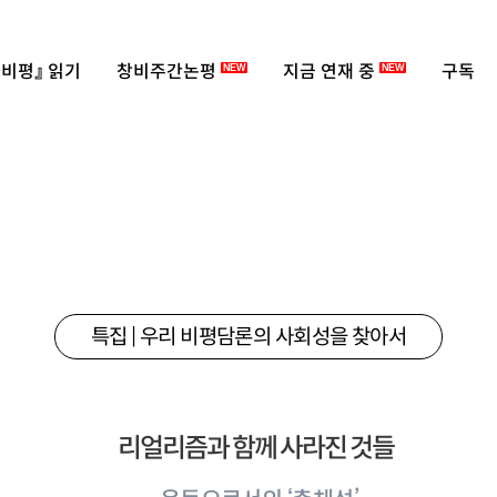
비평』 읽기
창비주간논평
지금 연재 중
구독
NEW
NEW
특집 | 우리 비평담론의 사회성을 찾아서
리얼리즘과 함께 사라진 것들