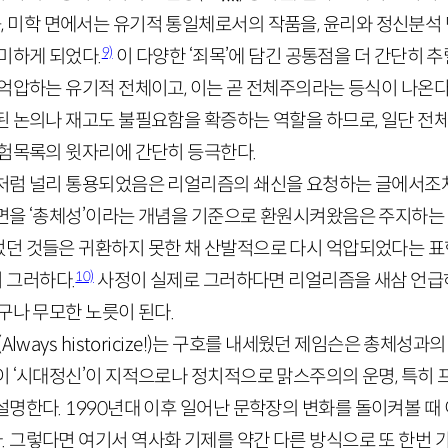
를, 미학 면에서는 유기적 통일체로서의 작품을, 윤리와 정신분석
9)
미하게 되었다.
이 다양한 ‘죄목’에 담긴 공통점을 더 간단히 추
억압하는 유기적 전체이고, 이는 곧 전체주의라는 등식이 나온다
된 논의나 재고도 불필요함을 확증하는 역할을 하므로, 일단 전
위험목록의 윗자리에 간단히 등극한다.
처럼 널리 통용되었음은 리얼리즘의 쇄신을 요청하는 글에서조차
면을 ‘총체성’이라는 개념을 기준으로 환원시켜왔음은 주지하는 
던 것들은 귀환하지 못한 채 산발적으로 다시 억압되었다는 표
10)
 그러하다.
사정이 실제로 그러하다면 리얼리즘을 새삼 언급하
구나 무모한 노릇이 된다.
(
Always
historicize
!)는 구호를 내세웠던 제임슨은 총체성과의
이 ‘시대정신’이 지적으로나 정치적으로 맑스주의의 운명, 특히
설명한다.
1990
년대 이후 일어난 문학장의 변화를 돌이켜볼 때 
 그렇다면 여기서 역사화 기제를 약간 다른 방식으로 또 한번 가