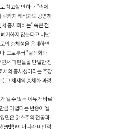
 참고할 만하다. “총체
의 루카치 해석과도 공명하
서 총체화하는” 쪽은 전
 폐기하지 않는다고 비난
스로의 총체성을 은폐하면
다. 그로부터 “물신화와
으면서 파편들을 단일한 정
으로서의 총체성이라는 주장
) 그 체제의 총체화 과정
 될 수 없는 이유가 바로
그만큼 어렵다는 반증이 될
런 양면은 맑스주의 전통과
상
(理
想
)
이 아니라 비판적