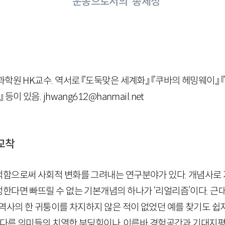
운동으로서의 ‘총체성’
학원 HK교수. 역서로 『도둑맞은 세계화』 『쿠바의 헤밍웨이』 
이 있음. jhwang612@hanmail.net
교착
함으로써 사회적 변화를 그려내는 연구분야가 있다. 개념사로 
한다면 빠뜨릴 수 없는 기본개념의 하나가 ‘리얼리즘’이다. 근
역사의 한 귀퉁이를 차지하지 않은 적이 없었던 예를 찾기도 쉽지
로 다른 의미들의 치열한 부딪힘이나, 이른바 경험공간과 기대지