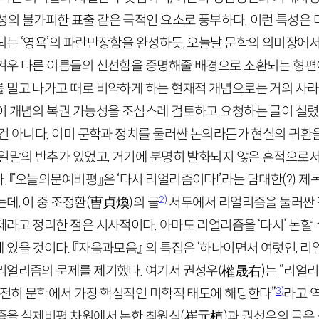
의 불가피한 표출 같은 극적인 요소로 풍부하다. 이런 특성은 
되는 ‘영욕’의 파란만장함을 완성하듯, 오늘날 문학의 의미장에
겨우 다른 이름들의 신선함을 증명해줄 배경으로 소환되는 형편
 밀고 나가고 때로 비약하게 하는 현재적 개념으로는 거의 사라진
이 개념의 복권 가능성을 조심스레 검토하고 요청하는 글이 실
 건 아니다. 이미 문학과 정치를 둘러싼 논의라든가 현실의 귀환
 일말의 반추가 있었고, 거기에 분명히 발화되지 않은 흔적으로
 『오늘의문예비평』은 ‘다시 리얼리즘이다!’라는 담대한(?) 제
2)
데, 이 중 조정환
(
曺貞煥
)
의 글
서두에서 리얼리즘을 둘러싼 
라고 정리한 점은 시사적이다. 아마도 리얼리즘을 ‘다시’ 논할
있을 것이다. 『자음과모음』 의 특집은 ‘하나이면서 여럿인, 리얼
리얼리즘의 문제를 제기했다. 여기서 권성우
(
權晟右
)
는 “리얼
3)
여전히 문학에서 가장 핵심적인 미학적 태도에 해당한다”
라고 
즘을 실제비평 차원에서 논한 최원식
(
崔元植
)
과 권성우의 글은