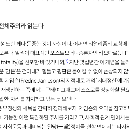
 전체주의라 읽는다
체성 또한 꽤나 둔중한 것이 사실이다. 어쩌면 리얼리즘의 교착
 모른다. 일찍이 대표적인 포스트모더니즘론자인 리오따르(
J
.
F
7)
totality
)을 선포한 바 있거니와,
지난 몇십년간 이 개념을 둘
운 ‘암운’은 걷어내기 힘들고 평판은 돌이킬 수 없이 손상되지 
릭 제임슨(
Fredric
Jameson
)의 지적대로 거의 ‘시대정신’에 
반복 재생산하는 쪽에서는 구태여 그때그때 스스로를 정당화할 필
월한’ 자리를 차지하고 있는 듯 보인다.
 부정성의 세목을 간략히 정리해보자. 제임슨의 요약을 참고하면
 가능한 어떤 특권화된 주체를 가리키고, 사회적 관계 면에서는
적 사회운동과 대비되는 일당
(
一黨
)
정치를, 철학 면에서는 타자