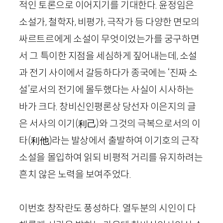
적인 토론으로 이어지기를 기대한다. 윤정임은
소설가, 철학자, 비평가, 극작가 등 다양한 면모의
싸르트르에게 소설이 무엇이었는가를 궁구하면
서 그 특이한 지점을 세심하게 짚어내는데, 소설
과 전기 사이에서 갈등하다가 종국에는 ‘진짜 소
설’로서의 전기에 몰두했다는 사실이 시사하는
바가 크다. 창비신인평론상 당선자 이은지의 글
은 서사의 이기
(利
己
)
와 그것의 극복으로서의 이
타
(利
他
)
라는 발상에서 출발하여 이기호의 근작
소설을 몰입하여 읽되 비평적 거리를 유지하려는
흔치 않은 노력을 보여주었다.
이번호 창작란도 풍성하다. 열두분의 시인이 다