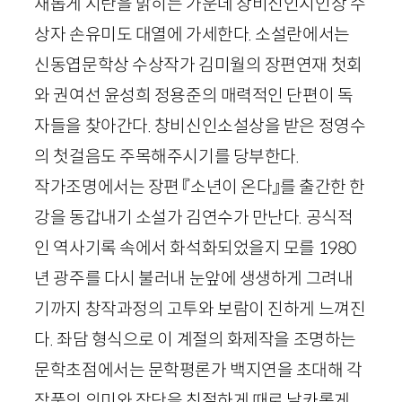
채롭게 시란을 밝히는 가운데 창비신인시인상 수
상자 손유미도 대열에 가세한다. 소설란에서는
신동엽문학상 수상작가 김미월의 장편연재 첫회
와 권여선 윤성희 정용준의 매력적인 단편이 독
자들을 찾아간다. 창비신인소설상을 받은 정영수
의 첫걸음도 주목해주시기를 당부한다.
작가조명에서는 장편 『소년이 온다』를 출간한 한
강을 동갑내기 소설가 김연수가 만난다. 공식적
인 역사기록 속에서 화석화되었을지 모를
1980
년 광주를 다시 불러내 눈앞에 생생하게 그려내
기까지 창작과정의 고투와 보람이 진하게 느껴진
다. 좌담 형식으로 이 계절의 화제작을 조명하는
문학초점에서는 문학평론가 백지연을 초대해 각
작품의 의미와 장단을 친절하게 때로 날카롭게