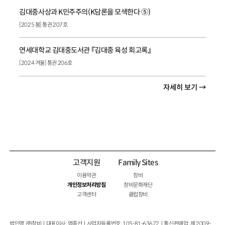
김대중사상과 K민주주의(K담론을 모색한다 ⑤)
[2025 봄] 통권 207호
연세대학교 김대중도서관 『김대중 육성 회고록』
[2024 겨울] 통권 206호
자세히 보기 →
고객지원
Family Sites
이용약관
창비
개인정보처리방침
창비문화재단
고객센터
클럽창비
법인명 : ㈜창비ㅣ대표이사 : 염종선ㅣ사업자등록번호 : 105-81-63672ㅣ통신판매업 : 제 2009-