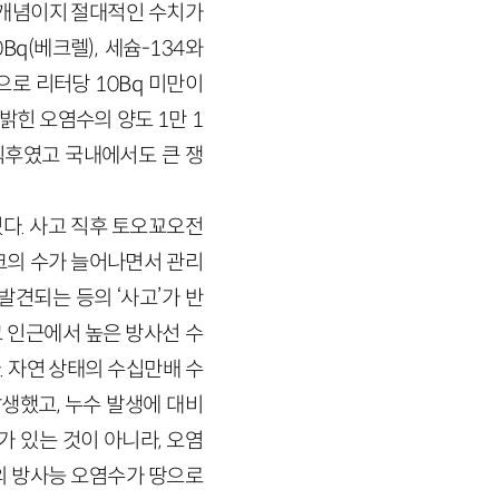
 개념이지 절대적인 수치가
q(베크렐), 세슘-134와
준으로 리터당 10Bq 미만이
 밝힌 오염수의 양도 1만 1
직후였고 국내에서도 큰 쟁
다. 사고 직후 토오꾜오전
크의 수가 늘어나면서 관리
견되는 등의 ‘사고’가 반
크 인근에서 높은 방사선 수
 자연 상태의 수십만배 수
생했고, 누수 발생에 대비
 있는 것이 아니라, 오염
도의 방사능 오염수가 땅으로