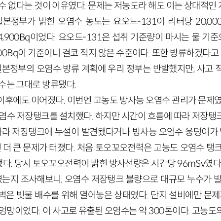
 수 없다는 것이 이유였다. 문제는 저농도라 해도 이는 상대적인
본정부가 밝힌 오염수 농도는 요오드-131이 리터당 20,000B
과 4,900Bq이었다. 요오드-131은 섭취 기준량이 마시는 물 기
 100Bq이 기준이니 결코 적지 않은 수준이다. 또한 방류하겠다고
 일본정부의 오염수 방류 계획에 우리 정부는 반발했지만, 사고 
수는 그대로 방류됐다.
이후에도 이어졌다. 이번엔 고농도 방사능 오염수 관리가 문제였
오염수 저장탱크를 설치했다. 하지만 시간이 흐름에 따라 저장탱
 따라 저장탱크에 누설이 발견됐다거나 방사능 오염수 웅덩이가 발
년 더 큰 문제가 터졌다. 처음 토오꾜오전력은 고농도 오염수 탱
다. 당시 토오꾜오전력이 밝힌 방사선량은 시간당 96mSv였다.
생겼는지 조사해보니, 오염수 저장탱크 불량으로 대규모 누수가 발
벽은 빗물 배수를 위해 열어놓은 상태였다. 단지 설비에만 문제가
엉망이었다. 이 사고로 유출된 오염수는 약 300톤이다. 고농