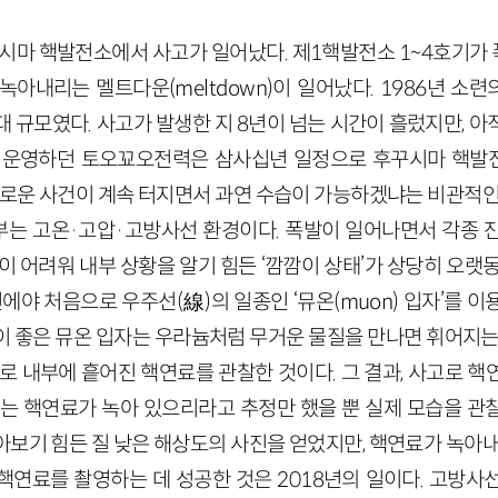
후꾸시마 핵발전소에서 사고가 일어났다. 제1핵발전소 1~4호기가 
녹아내리는 멜트다운(meltdown)이 일어났다. 1986년 소
 규모였다. 사고가 발생한 지 8년이 넘는 시간이 흘렀지만, 
를 운영하던 토오꾜오전력은 삼사십년 일정으로 후꾸시마 핵발
 새로운 사건이 계속 터지면서 과연 수습이 가능하겠냐는 비관적인
는 고온·고압·고방사선 환경이다. 폭발이 일어나면서 각종 
이 어려워 내부 상황을 알기 힘든 ‘깜깜이 상태’가 상당히 오랫
5년에야 처음으로 우주선(線)의 일종인 ‘뮤온(muon) 입자’를 
이 좋은 뮤온 입자는 우라늄처럼 무거운 물질을 만나면 휘어지는데
로 내부에 흩어진 핵연료를 관찰한 것이다. 그 결과, 사고로 
지는 핵연료가 녹아 있으리라고 추정만 했을 뿐 실제 모습을 관
아보기 힘든 질 낮은 해상도의 사진을 얻었지만, 핵연료가 녹아
핵연료를 촬영하는 데 성공한 것은 2018년의 일이다. 고방사