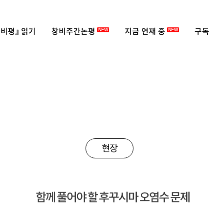
비평』 읽기
창비주간논평
지금 연재 중
구독
NEW
NEW
현장
함께 풀어야 할 후꾸시마 오염수 문제