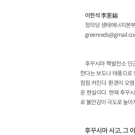
이헌석
李憲錫
정의당 생태에너지본부장.
greenreds@gmail.c
후꾸시마 핵발전소 인근
한다는 보도나 태풍으로 
점점 커진다. 환경이 오염
운 현실이다. 현재 후꾸
로 불안감이 극도로 높아져
후꾸시마 사고, 그 