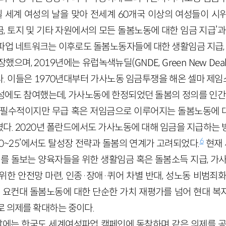
 8일 세계 여성의 날을 맞아 전세계 60개국 이상의 여성들이 
연금, 토지 및 기타 자원에서의 모든 돌봄노동에 대한 임금 지급’과
파업 네트워크는 이후로도 돌봄노동자들에 대한 생활임금 지급, 여
며, 2019년에는 유럽녹색뉴딜(GNDE, Green New Deal 
 이들은 1970년대부터 가사노동 임금투쟁을 해온 셀마 제임스(S
작성에도 참여했는데, 가사노동에 한정되었던 돌봄의 정의를 인간과
 필수적이지만 무급 혹은 저임금으로 이루어지는 돌봄노동에 
다. 2020년 폴란드에서도 가사노동에 대해 임금을 지급하는 
6
20~25’에서도 탈성장 전략과 돌봄의 연계가 고려되었다.
현재
이를 돌보는 양육자들을 위한 생활임금 혹은 돌봄소득 지급, 가
위한 안전망 마련, 인종·장애·퀴어 차별 반대, 성노동 비범죄화
. 요컨대 돌봄노동에 대한 단순한 가치 재평가를 넘어 현대 복
로 의제를 확대하는 중이다.
 날에는 한국도 세계여성파업 캠페인에 동참하며 같은 의제를 공