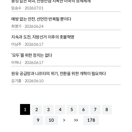
총성 없는 파괴, 전쟁만큼 지독한 미국의 경제제재
임승수
2026.07.01
예방 없는 안전, 선언만 반복될 뿐이다
최명기
2026.06.24
지속과 도전, 지방선거 이후의 촛불혁명
이남주
2026.06.17
‘모두’를 위한 정치는 없다
이하나
2026.06.17
원유 공급망과 나프타의 위기, 전환을 위한 개혁이 필요하다
김기흥
2026.06.10
1
2
3
4
5
6
7
8
9
10
>
>>
178