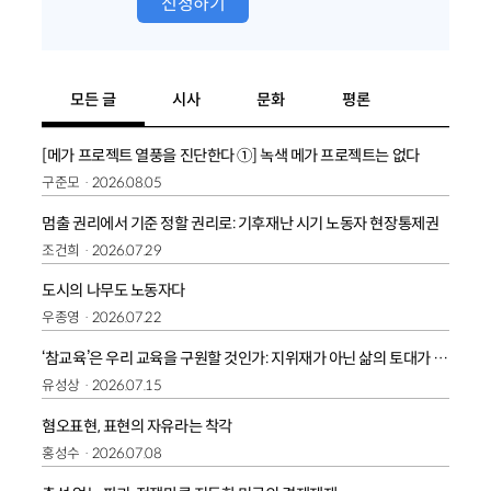
신청하기
모든 글
시사
문화
평론
[메가 프로젝트 열풍을 진단한다 ①] 녹색 메가 프로젝트는 없다
구준모
2026.08.05
멈출 권리에서 기준 정할 권리로: 기후재난 시기 노동자 현장통제권
조건희
2026.07.29
도시의 나무도 노동자다
우종영
2026.07.22
‘참교육’은 우리 교육을 구원할 것인가: 지위재가 아닌 삶의 토대가 되는 교육
유성상
2026.07.15
혐오표현, 표현의 자유라는 착각
홍성수
2026.07.08