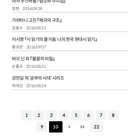
마사 누스바움 『혐오와 수치심』
정현
2016.09.28
가라타니 고진 『제국의 구조』
김동수
2016.09.21
이시영 『시 읽기의 즐거움: 나의 한국 현대시 읽기』
황규관
2016.09.07
바오 닌 외 『물결의 비밀』
손홍규
2016.08.31
강만길 외 ‘공부의 시대’ 시리즈
박여선
2016.08.24
1
2
3
4
5
6
7
8
9
10
>
>>
22