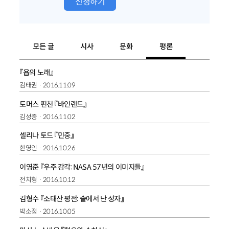
신청하기
모든 글
시사
문화
평론
『욥의 노래』
김태권
2016.11.09
토머스 핀천 『바인랜드』
김성중
2016.11.02
셀리나 토드 『민중』
한영인
2016.10.26
이영준 『우주 감각: NASA 57년의 이미지들』
전치형
2016.10.12
김형수 『소태산 평전: 솥에서 난 성자』
박소정
2016.10.05