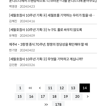
운디드니에서 스탠딩락으로: 디 브라운 『나를 운디드니에 묻어주오』
백영경
2024.04.23
[세월호참사 10주년 기획 ④] 세월호를 기억하는 우리가 힘을 내야 할 때
김혜진
2024.04.16
[세월호참사 10주년 기획 ③] 누구도 홀로 싸우지 않도록
유해정
2024.04.09
제주4‧3항쟁 종식 70주년, 항쟁의 정당성을 확인해야 할 때
현기영
2024.04.02
[세월호참사 10주년 기획 ②] 무엇을 기억하고 계십니까?
김민환
2024.03.26
1
<<
<
11
12
13
14
15
16
17
18
19
20
>
>>
178