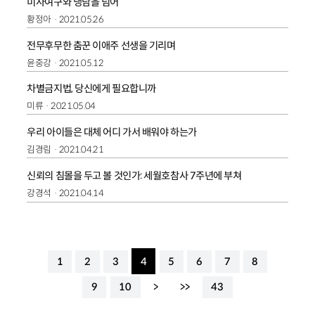
미사여구와 냉담을 넘어
황정아
2021.05.26
전무후무한 춤꾼 이애주 선생을 기리며
윤중강
2021.05.12
차별금지법, 당신에게 필요합니까
미류
2021.05.04
우리 아이들은 대체 어디 가서 배워야 하는가
김경림
2021.04.21
신뢰의 침몰을 두고 볼 것인가: 세월호참사 7주년에 부쳐
강경석
2021.04.14
1
2
3
4
5
6
7
8
9
10
>
>>
43