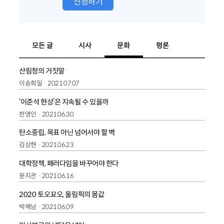
신청하기
모든 글
시사
문화
평론
산림청의 거짓말
이송희일
2021.07.07
‘이준석 현상’은 지속될 수 있을까
한영인
2021.06.30
탄소중립, 목표 아닌 넘어서야 할 벽
김상현
2021.06.23
대학정책, 패러다임을 바꾸어야 한다
윤지관
2021.06.16
2020 토오꾜오, 올림픽의 몸값
박해남
2021.06.09