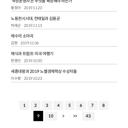
‘국정운영자’는 무엇을 욕망해야 하는가
황정아
2019.11.20
노동천시시대, 전태일과 김용균
박래군
2019.11.13
애수의 소야곡
김현
2019.11.06
채식과 트럼프: 미국 여행기
한영인
2019.10.30
세종대왕과 2019 노벨경제학상 수상자들
이수형
2019.10.23
1
2
3
4
5
6
7
8
9
10
>
>>
43