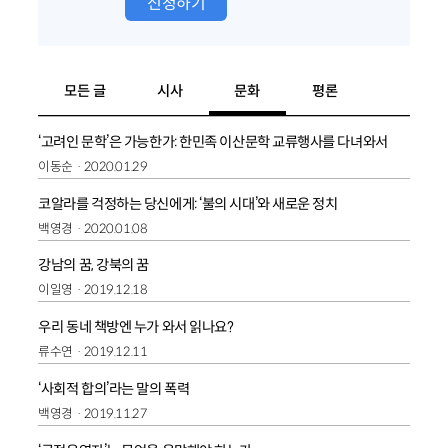
신청하기
모든 글
시사
문화
평론
‘고려인 문학’은 가능한가: 한민족 이산문학 교류행사를 다녀와서
이동순
2020.01.29
코알라를 걱정하는 당신에게: ‘불의 시대’와 새로운 정치
백영경
2020.01.08
강남의 꿈, 강북의 꿈
이일영
2019.12.18
우리 동네 책방엔 누가 와서 읽나요?
류수연
2019.12.11
‘사회적 합의’라는 말의 폭력
백영경
2019.11.27