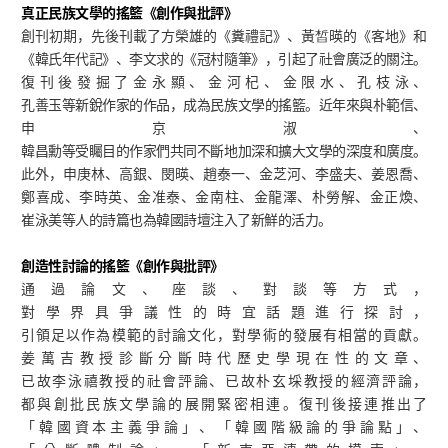
真正民族文學的搖籃《創作與批評》
創刊初期，先後刊載了方榮雄的《糞禮記》、黃皙暎的《客地》和
《韓氏年代記》、李文求的《冠村隨筆》，引起了社會廣泛的關注。
復刊後發掘了金永顯、金河杞、金限水、孔枝泳、
孔善玉等新銳作家的作品，成為民族文學的搖籃。近年來與朴範信、
申京淑、
韓昌勳等受矚目的作家們共同不斷地加深和擴大文學的深度和廣度。
此外，申庚林、高銀、閔暎、趙泰一、金芝河、李盛夫、姜恩喬、
鄭喜成、李時英、金准泰、金南柱、金龍澤、朴勞解、金正煥、
崔泳美等人的詩篇也為韓國詩壇注入了新鮮的活力。
創造性討論的搖籃《創作與批評》
通過論文、座談、對談等方式，
對學界具爭議性的時宜話題進行探討，
引領足以作為模範的討論文化，對學術的發展有相當的貢獻。
姜萬吉教授診斷分斷時代歷史學現在性的文章、
已故李泳禧教授的社會評論、已故朴玄埰教授的經濟評論，
都與創批民族文學論的展開緊密相連。復刊後接連推出了
「韓國資本主義爭論」、「韓國階級論的爭論點」、