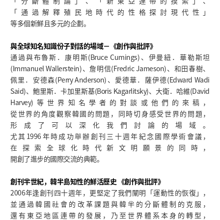
「分斷體制論」、「新東亞連帶的摸索」、
「通過解釋殖民地時代的性格探討現代性」
等多個新鮮且多元的企劃。
與全球知名知識份子對話的場域－《創作與批評》
通過與布魯斯．康明斯(Bruce Cumings)、伊曼紐．華勒斯坦
(Immanuel Wallerstein)、詹明信(Fredric Jameson)、和田春樹、
佩里．安德森(Perry Anderson)、愛德華．薩伊德(Edward Wadi
Said)、鮑里斯．卡加里斯基(Boris Kagarlitsky)、大衛．哈維(David
Harvey)等世界知名學者的對談或他們的來稿，
從世界的角度觀察韓國的問題，同時切身感受世界的問題，
形成了可以深化我們討論的場域。
尤其1996年時成功舉辦創刊三十週年紀念國際學術會議，
在探索全球化時代新文明願景的同時，
開創了進步的國際交流的典範。
創刊半世紀，韓半島知性的鮮活歷史
《創作與批評》
2006年逢創刊四十週年，更堅定了我們闡明「運動性的恢復」，
並通過韓國社會的改革課題與韓半的分斷體制的克服，
還有東亞地區連帶的發展，乃至世界體系本身的轉型，