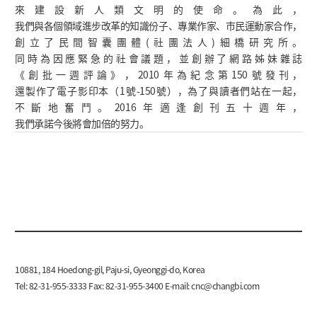
來建設新人類文明的使命。為此，
我們與各個領域進步改革的知識份子、專業作家、市民運動家合作，
創立了民間智囊團體(社團法人)細橋研究所。
同時為因應緊急的社會議題，並創辦了網路姊妹雜誌
《創批一週評論》，2010年為紀念第150號發刊，
還製作了電子影印本（1號-150號），為了與讀者們站在一起，
不斷地奮鬥。2016年適逢創刊五十週年，
我們承諾今後將會加倍的努力。
10881, 184 Hoedong-gil, Paju-si, Gyeonggi-do, Korea
Tel: 82-31-955-3333 Fax: 82-31-955-3400 E-mail:
cnc@changbi.com