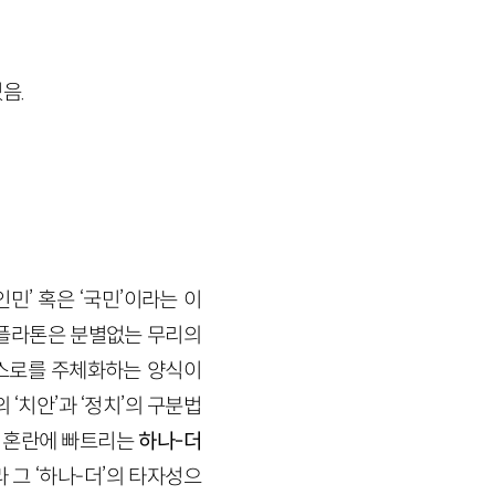
음.
민’ 혹은 ‘국민’이라는 이
 플라톤은 분별없는 무리의
 스스로를 주체화하는 양식이
‘치안’과 ‘정치’의 구분법
서를 혼란에 빠트리는
하나-더
 그 ‘하나-더’의 타자성으