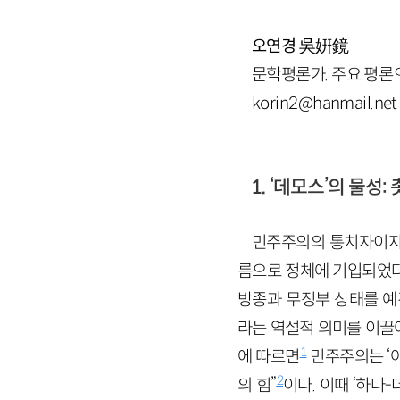
오연경
吳姸鏡
문학평론가. 주요 평론으
korin2@hanmail.net
1. ‘데모스’의 물성
민주주의의 통치자이자 피
름으로 정체에 기입되었다
방종과 무정부 상태를 예견
라는 역설적 의미를 이끌어
1
에 따르면
민주주의는 ‘아
2
의 힘”
이다. 이때 ‘하나