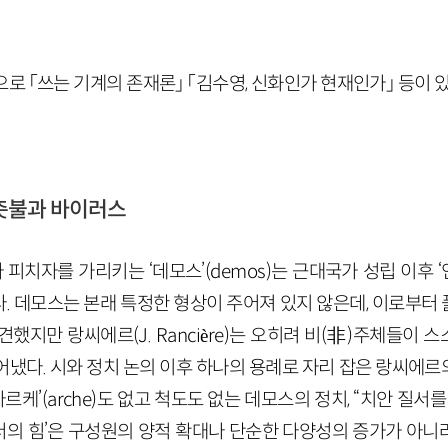
로 「쓰는 기계의 존재론」 「김수영, 신화인가 현재인가」 등이 있
: 촛불과 바이러스
치자를 가리키는 ‘데모스’(demos)는 근대국가 성립 이후 ‘인
. 데모스는 본래 특정한 형상이 주어져 있지 않은데, 이로부터
했지만 랑씨에르(J. Rancière)는 오히려 비(非)주체들이
냈다. 시와 정치 논의 이후 하나의 용례로 자리 잡은 랑씨에르의 
르케’(arche)도 없고 척도도 없는 데모스의 정치, “치안 질
-더의 힘’은 구성원의 양적 확대나 단순한 다양성의 증가가 아니라