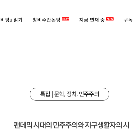
비평』 읽기
창비주간논평
지금 연재 중
구독
NEW
NEW
특집│문학, 정치, 민주주의
팬데믹 시대의 민주주의와 지구생활자의 시