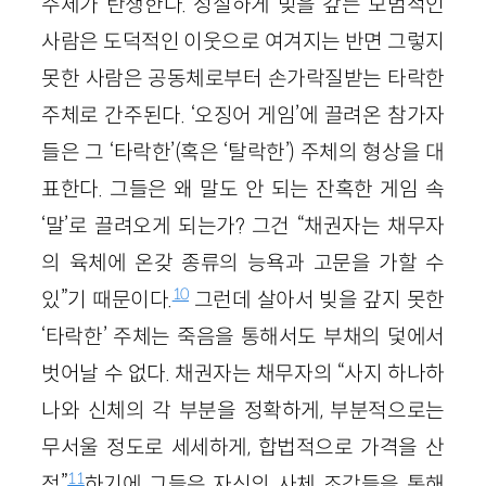
주체가 탄생한다. 성실하게 빚을 갚는 모범적인
사람은 도덕적인 이웃으로 여겨지는 반면 그렇지
못한 사람은 공동체로부터 손가락질받는 타락한
주체로 간주된다. ‘오징어 게임’에 끌려온 참가자
들은 그 ‘타락한’(혹은 ‘탈락한’) 주체의 형상을 대
표한다. 그들은 왜 말도 안 되는 잔혹한 게임 속
‘말’로 끌려오게 되는가? 그건 “채권자는 채무자
의 육체에 온갖 종류의 능욕과 고문을 가할 수
10
있”기 때문이다.
그런데 살아서 빚을 갚지 못한
‘타락한’ 주체는 죽음을 통해서도 부채의 덫에서
벗어날 수 없다. 채권자는 채무자의 “사지 하나하
나와 신체의 각 부분을 정확하게, 부분적으로는
무서울 정도로 세세하게, 합법적으로 가격을 산
11
정”
하기에 그들은 자신의 사체 조각들을 통해