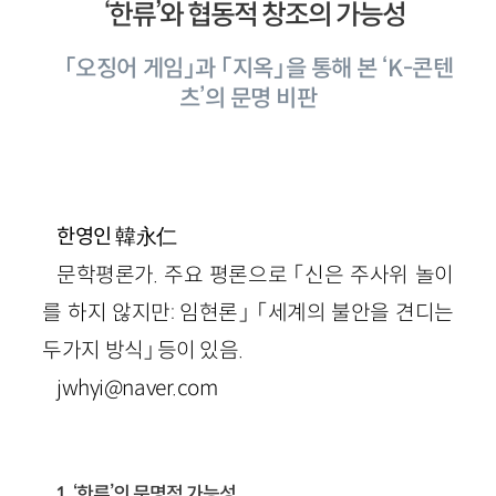
‘한류’와 협동적 창조의 가능성
「오징어 게임」과 「지옥」을 통해 본 ‘K-콘텐
츠’의 문명 비판
韓永仁
한영인
문학평론가. 주요 평론으로 「신은 주사위 놀이
를 하지 않지만: 임현론」 「세계의 불안을 견디는
두가지 방식」 등이 있음.
jwhyi@naver.com
1. ‘한류’의 문명적 가능성