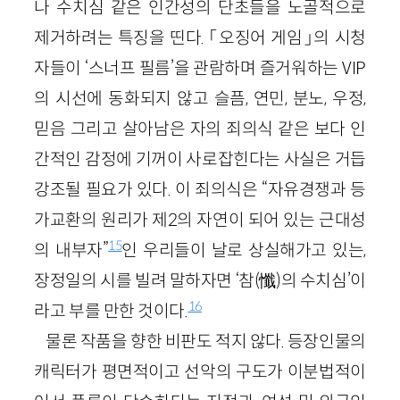
나 수치심 같은 인간성의 단초들을 노골적으로
제거하려는 특징을 띤다. 「오징어 게임」의 시청
자들이 ‘스너프 필름’을 관람하며 즐거워하는 VIP
의 시선에 동화되지 않고 슬픔, 연민, 분노, 우정,
믿음 그리고 살아남은 자의 죄의식 같은 보다 인
간적인 감정에 기꺼이 사로잡힌다는 사실은 거듭
강조될 필요가 있다. 이 죄의식은 “자유경쟁과 등
가교환의 원리가 제2의 자연이 되어 있는 근대성
15
의 내부자”
인 우리들이 날로 상실해가고 있는,
장정일의 시를 빌려 말하자면 ‘참(懺)의 수치심’이
16
라고 부를 만한 것이다.
물론 작품을 향한 비판도 적지 않다. 등장인물의
캐릭터가 평면적이고 선악의 구도가 이분법적이