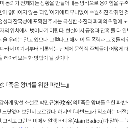
이미 동의가 전제되는 상황을 만들어내는 방식으로 용이함을 구축
한에 얽매이지 않는 ‘과잉’이기에 터무니없이 수월해진 착취인 것
정성과 잔혹성에 포획된 주체는 극심한 소진과 파괴의 위협에 
생자의 위치에서 벗어나기 어렵다. 현실에서 긍정과 잔혹 둘 다 
을 우리는 알고 있으나, 그렇다고 해서 이 두 폭력과 그것들의
. 따라서 여기서부터 비롯되는 난제에 문학적 주체들이 어떻게 
 헤아려보는 한 방법이 될 것이다.
성: 『죽은 왕녀를 위한 파반느』
용감하게 맞선 소설로 박민규
(
朴玟奎
)
의 『죽은 왕녀를 위한 파반
 느닷없어 보일지 모르겠다. 하지만 『파반느』가 직조하는 애절
, 그리고 그런 의미에서 알랭 바디우(
Alain
Badiou
)가 말하는 