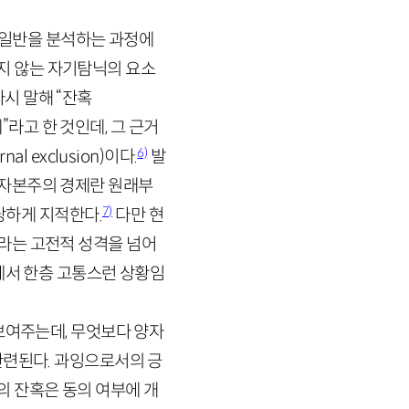
력 일반을 분석하는 과정에
지 않는 자기탐닉의 요소
다시 말해 “잔혹
라고 한 것인데, 그 근거
6)
rnal
exclusion
)이다.
발
 자본주의 경제란 원래부
7)
당하게 지적한다.
다만 현
라는 고전적 성격을 넘어
에서 한층 고통스런 상황임
보여주는데, 무엇보다 양자
관련된다. 과잉으로서의 긍
 잔혹은 동의 여부에 개