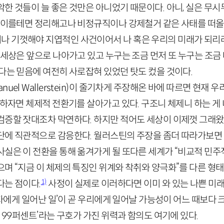
한 것들이 늘 좋은 것만은 아니었기 때문이다. 아니, 실은 무
. 이를테면 정리해고나 비정규직이나 강제철거 같은 사태를 떠올
 기껏해야 지엽적인 사건이어서 나 혹은 우리의 미래가 되리
 세상은 앞으로 나아가고 있고 누구는 조금 먼저 또 누구는 조금
다는 믿음에 여전히 사로잡혀 있었던 탓도 컸을 것이다.
nuel
Wallerstein
)이 줄기차게 주장해온 바에 따르면 현재 우
말하자면 체제적 전환기를 살아가고 있다. 구조니 체제니 하는 
검증할 잣대조차 막연하다. 하지만 적어도 세상이 이제껏 그래왔
단에 직관적으로 감응한다. 월러스틴의 주장을 좀더 따라가보면
실은 이 전환을 통해 옮겨가게 될 또다른 세계가 “비교적 민주
며 “지금 이 체제의 특징인 위계와 착취와 양극화”를 다른 형태,
1)
다는 점이다.
사정이 실제로 이러하다면 이미 와 있는 나쁜 미
한 자에게 일어난 일’이 곧 우리에게 일어날 가능성이 어느 때보다 
는
99
퍼센트’라는 구호가 가진 위력과 함의도 여기에 있다.