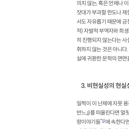
의치 않는, 혹은 언제나 
잣대가 부과할 한도나 제
서도 자유롭기 때문에 긍
적) 자발적 부역자와 희
히 진행되지 않는다는 사실
휘하지 않는 것은 아니다
실에 귀환한 문학의 면면을
3. 비현실성의 현실
일찍이 이 난제에 자못 
반느』)
를 떠올린다면 얼핏
8)
랑이야기들”
에 속한다면