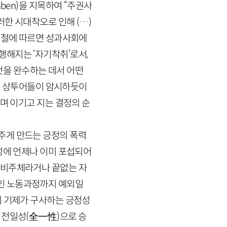
ben
)을 지목하여 “주권사
한 시대착오로 인해 (…)
철에 따르면 성과사회에
해지는 ‘자기착취’로서,
을 완수하는 데서 어떤
같은 상투어들이 암시하듯이
며 이기고 지는 결정의 순
주게 만드는 긍정의 폭력
성에 언제나 이미 포섭되어
소비주체라거나 끝없는 자
인 노동과정까지 예외일
취 기제가 구사하는 긍정성
 전일성
(
全一性
)
으로 승