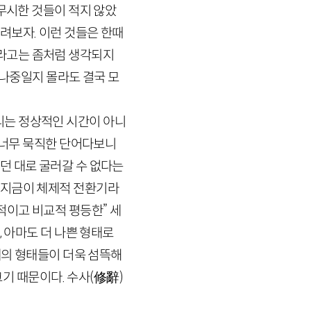
시무시한 것들이 적지 않았
려보자. 이런 것들은 한때
라고는 좀처럼 생각되지
 나중일지 몰라도 결국 모
리는 정상적인 시간이 아니
게 너무 묵직한 단어다보니
던 대로 굴러갈 수 없다는
 지금이 체제적 전환기라
적이고 비교적 평등한” 세
 아마도 더 나쁜 형태로
래의 형태들이 더욱 섬뜩해
크기 때문이다. 수사
(
修辭
)