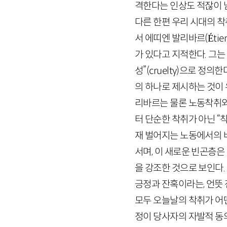
격한다는 인상도 적잖이 
다른 한편 우리 시대의 착
서 에띠엔 발리바르(
É
tie
가 있다고 지적한다. 그는 
성”(
cruelty
)으로 정의한다
의 하나로 제시하는 것이 
리바르는 물론 노동착취와
터 단순한 착취가 아닌 “착
재 벌어지는 노동에서의 
서며, 이 새로운 빈곤층
을 강조한 것으로 보인다.
긍정과 잔혹이라는, 언뜻
모두 오늘날의 착취가 어
정이 당사자의 자발적 동