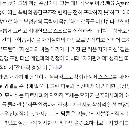
는 것이 그의 핵심 주장이다. 그는 대표적으로 아감벤(
G
.
Agam
에 따른 폭력의 공간구조적 변화를 전혀 포착하지 못”하고 “이러
2)
탕으로 하는 부정성의 폭력에 국한”하는 오류를 비판한다.
한병
유롭게 그리고 최대한으로 스스로를 실현하라는 압박의 형태로 행
간이나 학습시간을 자기실현의 과정으로 인식하고 심지어 그것
도된다. ‘자신과의 싸움’이라거나 ‘가장 큰 적은 자기 자신’ 
경쟁 또한 다른 개인과의 경쟁이 아니라 “자기관계적” 성격을 띠
3)
점에서 “절대적 경쟁”이 된다.
가 흡사 가치에 헌신하듯 적극적으로 착취과정에 스스로를 내어
로 귀결될 수밖에 없으나, 그런 피로와 소진마저 이 거대한 긍정
철이 묘사하는 피로사회의 자학적 주체는 후기 자본주의사회의 
를 둘러싼 분석을 일정하게 연상시키면서도 착취의 일선 현장
 매우 인상적이다. 하지만 그의 담론은 오늘날의 자본주의적 착
득력있고 실감나게 제시한 반면, 과잉을 강조하다보니 자칫 이를