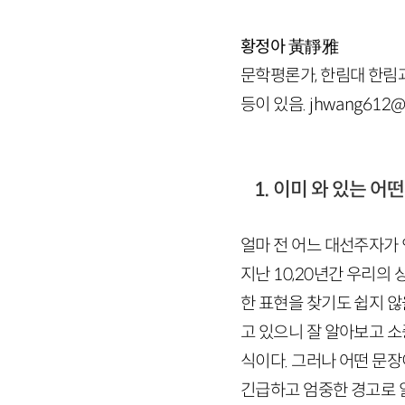
황정아
黃靜雅
문학평론가, 한림대 한림과
등이 있음. jhwang612@h
1. 이미 와 있는 어떤
얼마 전 어느 대선주자가 
지난
10
,
20
년간 우리의 상
한 표현을 찾기도 쉽지 
고 있으니 잘 알아보고 소
식이다. 그러나 어떤 문장
긴급하고 엄중한 경고로 읽