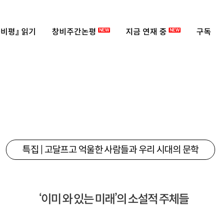
비평』 읽기
창비주간논평
지금 연재 중
구독
NEW
NEW
특집 | 고달프고 억울한 사람들과 우리 시대의 문학
‘이미 와 있는 미래’의 소설적 주체들