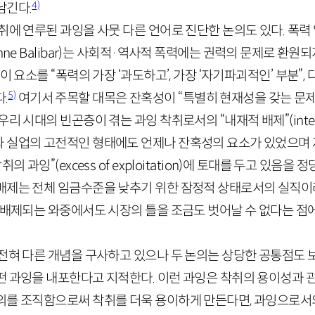
4)
남긴다.
취에 연루된 과잉을 사뭇 다른 언어로 진단한 논의도 있다. 폭
nne
Balibar
)는 사회적·역사적 폭력에는 권력의 문제로 환원되
이 요소를 “폭력의 가장 ‘과도하고’, 가장 ‘자기파괴적인’ 부분”, 
5)
.
여기서 주목할 대목은 잔혹성이 “특별히 현재성을 갖는 문제”
우리 시대의 빈곤층이 겪는 과잉 착취로서의 “내재적 배제”(
inte
 실업의 고전적인 형태에도 언제나 잔혹성의 요소가 있었으며
취의 과잉”(
excess
of
exploitation
)에 토대를 두고 있음을 정
배제는 전체 임금수준을 낮추기 위한 잠정적 상태로서의 실직이
은 배제되는 와중에서도 시장의 틀을 조금도 벗어날 수 없다는 점
 전혀 다른 개념을 구사하고 있으나 두 논의는 상당한 공통점도 
떤 과잉을 내포한다고 지적한다. 이런 과잉은 착취의 용이성과 
의를 조직함으로써 착취를 더욱 용이하게 만든다면, 과잉으로서의