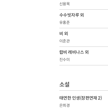
신용목
수수빗자루 외
유홍준
비 외
이준관
랍비 레비나스 외
진수미
소설
태연한 인생(장편연재 2)
은희경