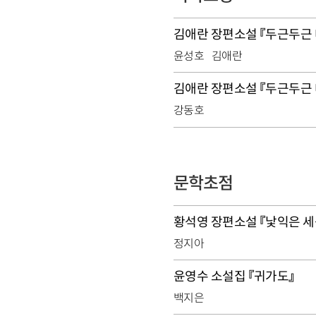
김애란 장편소설 『두근두근 
윤성호
김애란
김애란 장편소설 『두근두근 
강동호
문학초점
황석영 장편소설 『낯익은 세
정지아
윤영수 소설집 『귀가도』
백지은