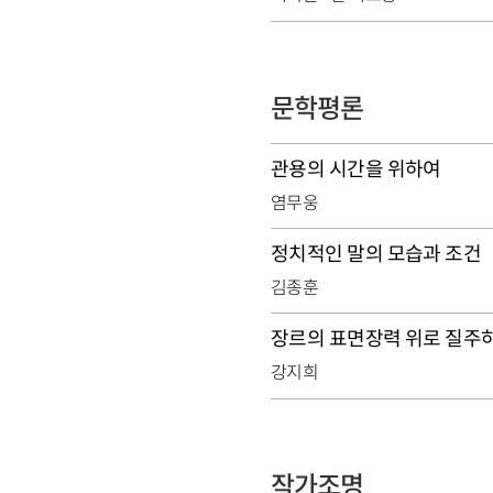
문학평론
관용의 시간을 위하여
염무웅
정치적인 말의 모습과 조건
김종훈
장르의 표면장력 위로 질주
강지희
작가조명