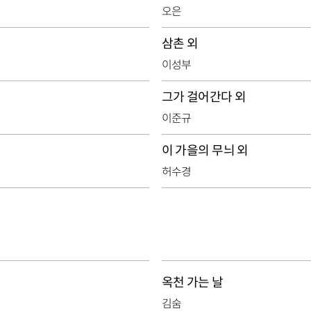
오은
삼촌 외
이성부
그가 걸어간다 외
이준규
이 가을의 무늬 외
허수경
옥천 가는 날
김숨