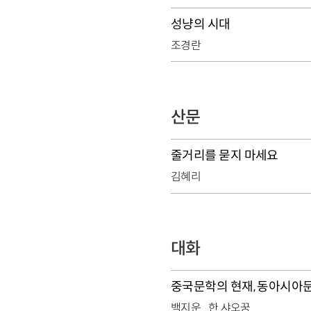
성냥의 시대
조경란
산문
줄거리를 묻지 마세요
김혜리
대화
중국문학의 현재, 동아시아
백지운
한 샤오꿍