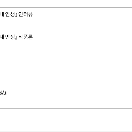
내 인생』 인터뷰
내 인생』 작품론
상』