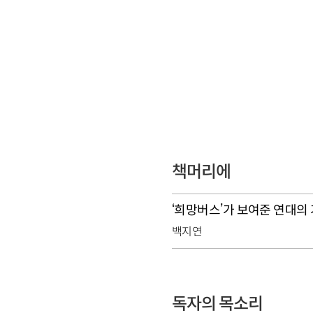
책머리에
‘희망버스’가 보여준 연대의
백지연
독자의 목소리