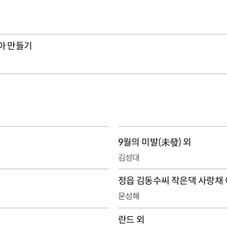
아 만들기
9월의 미발(未發) 외
김성대
정읍 김동수씨 작은댁 사랑채 
문성해
란드 외