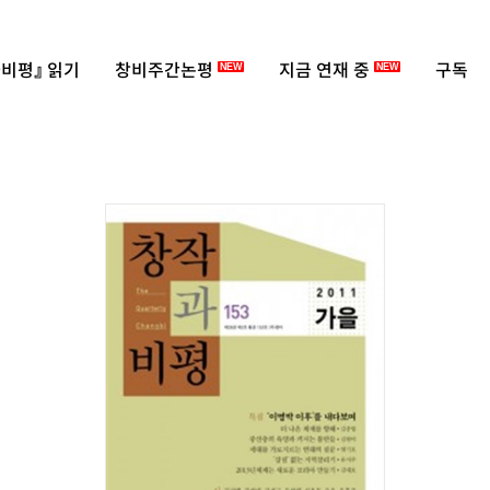
비평』 읽기
창비주간논평
지금 연재 중
구독
NEW
NEW