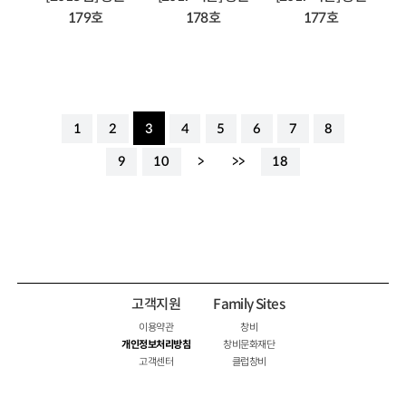
179호
178호
177호
1
2
3
4
5
6
7
8
9
10
>
>>
18
고객지원
Family Sites
이용약관
창비
개인정보처리방침
창비문화재단
고객센터
클럽창비