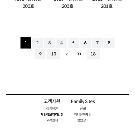
203호
202호
201호
1
2
3
4
5
6
7
8
9
10
>
>>
18
고객지원
Family Sites
이용약관
창비
개인정보처리방침
창비문화재단
고객센터
클럽창비