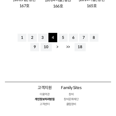
167호
165호
166호
1
2
3
4
5
6
7
8
9
10
>
>>
18
고객지원
Family Sites
이용약관
창비
개인정보처리방침
창비문화재단
고객센터
클럽창비