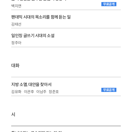
무료공개
백지연
팬데믹 시대의 목소리를 함께 듣는 일
김태선
일인칭 글쓰기 시대의 소설
정주아
대화
지방 소멸, 대안을 찾아서
무료공개
김유화
이관후
이남주
정준호
시