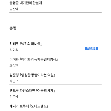
불쌈꾼 백기완의 한살매
임진택
촌평
김태우 『냉전의 마녀들』
무료공개
김귀옥
이이화 『이이화의 동학농민혁명사』
조성환
김준형 『영원한 동맹이라는 역설』
박인규
앤드루 파인스타인 『어둠의 세계』
정욱식
제시카 브루더 『노마드랜드』