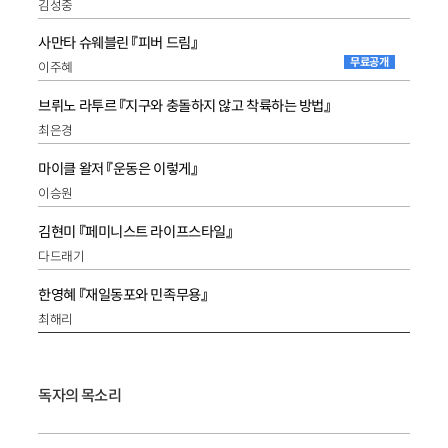
김성중
사만타 슈웨블린 『피버 드림』
무료공개
이주혜
브뤼노 라투르 『지구와 충돌하지 않고 착륙하는 방법』
최은경
마이클 왈저 『운동은 이렇게』
이승원
김현미 『페미니스트 라이프스타일』
다드래기
한영혜 『재일동포와 민족무용』
최해리
독자의 목소리