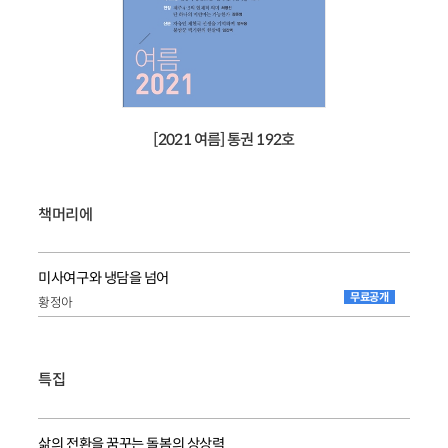
[2021 여름] 통권 192호
책머리에
미사여구와 냉담을 넘어
무료공개
황정아
특집
삶의 전환을 꿈꾸는 돌봄의 상상력