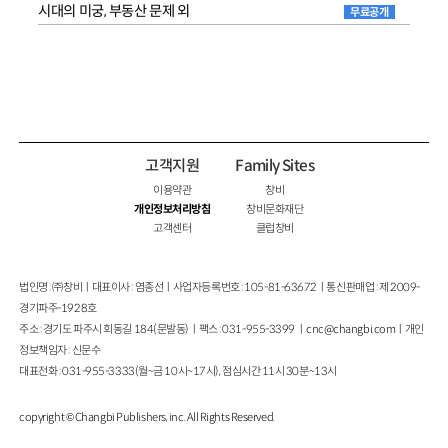
시대의 미궁, 부동산 문제 외
무료공개
고객지원
Family Sites
이용약관
창비
개인정보처리방침
창비문화재단
고객센터
클럽창비
법인명 : ㈜창비ㅣ대표이사 : 염종선ㅣ사업자등록번호 : 105-81-63672ㅣ통신판매업 : 제 2009-
경기파주-1928호
주소 : 경기도 파주시 회동길 184(문발동)ㅣ팩스 : 031-955-3399 ㅣ
cnc@changbi.com
ㅣ개인
정보책임자 : 신문수
대표전화 : 031-955-3333(월~금 10시~17시), 점심시간 11시 30분~13시
copyright © Changbi Publishers, inc. All Rights Reserved.