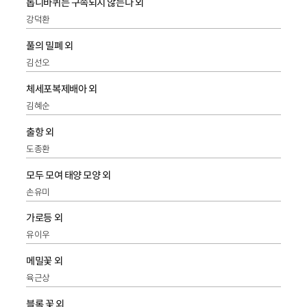
톱니바퀴는 구속되지 않는다 외
강덕환
풀의 밀폐 외
김선오
체세포복제배아 외
김혜순
출항 외
도종환
모두 모여 태양 모양 외
손유미
가로등 외
유이우
메밀꽃 외
육근상
블록 꽃 외