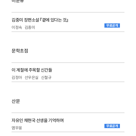
미분류
김중미 장편소설 『곁에 있다는 것』
무료공개
이정숙
김중미
문학초점
이 계절에 주목할 신간들
김정아
선우은실
신철규
산문
자유인 채현국 선생을 기억하며
무료공개
염무웅