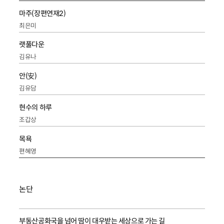
마주(장편연재2)
최은미
랫풀다운
김유나
안(安)
김유담
현수의 하루
조갑상
목욕
편혜영
논단
부동산공화국을 넘어 땀이 대우받는 세상으로 가는 길