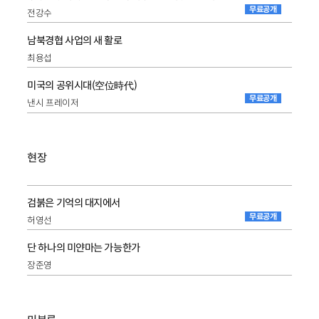
무료공개
전강수
남북경협 사업의 새 활로
최용섭
미국의 공위시대(空位時代)
무료공개
낸시 프레이저
현장
검붉은 기억의 대지에서
무료공개
허영선
단 하나의 미얀마는 가능한가
장준영