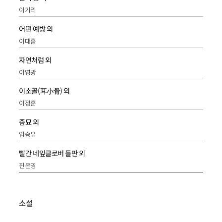
이기리
어떤 예방 외
이대흠
자연처럼 외
이영광
이소골(耳小骨) 외
이정훈
종묘 외
임승유
빨간 네잎클로버 들판 외
진은영
소설