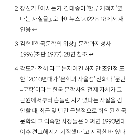
장신기 「아시는가, 김대중이 ‘한류 개척자’였
다는 사실을」, 오마이뉴스 2022.8.18에서 재
인용.
↩
김현 『한국문학의 위상』, 문학과지성사
1996(초판 1977), 28면 참조.
↩
각도가 전혀 다른 논지이긴 하지만 조연정 또
한 “2010년대가 ‘문학의 자율성’ 신화나 ‘문단
=문학’이라는 한국 문학사의 전제 자체가 그
근원에서부터 흔들린 시기였다는 사실을 감
안할 때, 최근 몇 년간 근본적으로 회의된 한국
문학의 그 익숙한 사정들은 어쩌면 1990년대
이후 견고해지기 시작했다”고 지적한 바 있다.