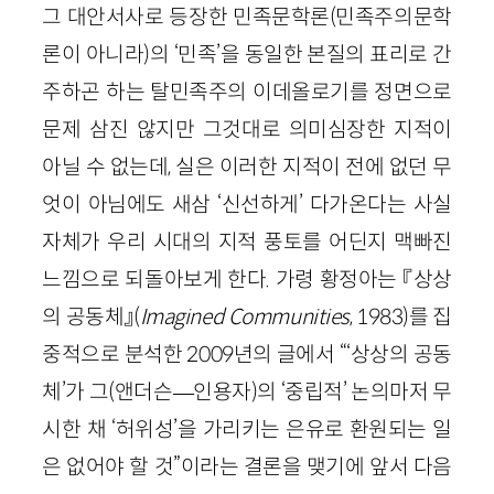
그 대안서사로 등장한 민족문학론(민족주의문학
론이 아니라)의 ‘민족’을 동일한 본질의 표리로 간
주하곤 하는 탈민족주의 이데올로기를 정면으로
문제 삼진 않지만 그것대로 의미심장한 지적이
아닐 수 없는데, 실은 이러한 지적이 전에 없던 무
엇이 아님에도 새삼 ‘신선하게’ 다가온다는 사실
자체가 우리 시대의 지적 풍토를 어딘지 맥빠진
느낌으로 되돌아보게 한다. 가령 황정아는 『상상
의 공동체』(
Imagined Communities
, 1983)를 집
중적으로 분석한 2009년의 글에서 “‘상상의 공동
체’가 그(앤더슨—인용자)의 ‘중립적’ 논의마저 무
시한 채 ‘허위성’을 가리키는 은유로 환원되는 일
은 없어야 할 것”이라는 결론을 맺기에 앞서 다음