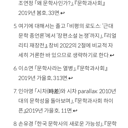
조연정 「왜 문학사인가?」, 『문학과사회』
2019년 봄호, 33면.
↩
여기에 대해서는 졸고 「비평의 로도스: ‘근대
문학 종언론’에서 ‘장편소설 논쟁’까지」, 『리얼
리티 재장전』, 창비 2022의 2절에 비교적 자
세히 거론한 바 있으므로 생략하기로 한다.
↩
이소연 「문학사라는 열병」, 『문학과사회』
2019년 가을호, 313면.
↩
인아영 「시차(時差)와 시차 parallax: 2010년
대의 문학성을 돌아보며」, 『문학과사회 하이
픈』2019년 가을호, 11면.
↩
손유경 「한국 문학사의 새로운 가능성」, 『문학