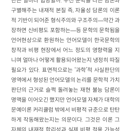
단은 얼마나 합당할까. 우선 문학을 다른 담론과
구별해주는 내재적 본질 즉, 자율성 담론의 이론
적 기반이 되어준 형식주의와 구조주의—약간 과
장하면 신비평도 포함하는—등 문학의 문학됨을
언어현상으로 환원하는 언어모델이 한국문학의
창작과 비평 현장에서 어느 정도의 영향력을 지
니며 얼마나 어떻게 활용되어왔는지 냉정히 따질
필요가 있다. 표면적으로는 ‘과학’적 사실판단의
영역에서 형성된 언어모델의 논리를 문학적 가치
판단의 근거로 슬쩍 돌려놓는 재현 불능 담론이
명맥을 이어오긴 했지만 언어모델 자체가 대학의
문예이론 커리큘럼 밖에서 비평적 규준으로 탄탄
하게 작동해왔는지는 의문이다. 그것은 이론 그
자체의 내재적 합리성과 실제 비평 적용 가능성