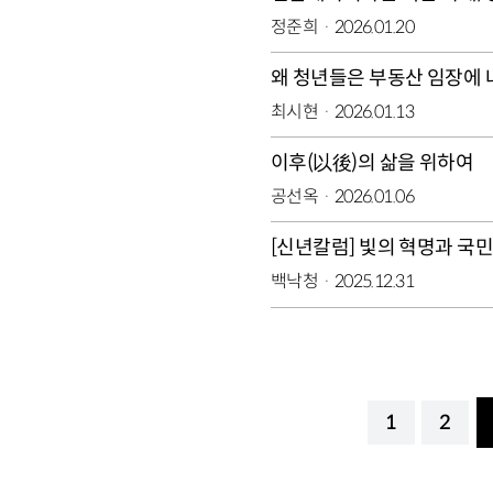
정준희
2026.01.20
왜 청년들은 부동산 임장에
최시현
2026.01.13
이후(以後)의 삶을 위하여
공선옥
2026.01.06
[신년칼럼] 빛의 혁명과 국
백낙청
2025.12.31
1
2