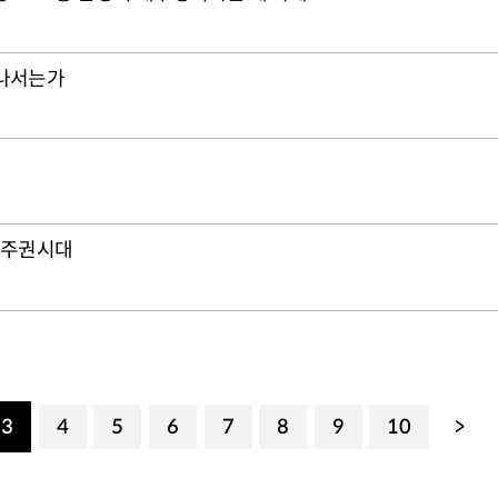
 나서는가
민주권시대
3
4
5
6
7
8
9
10
>