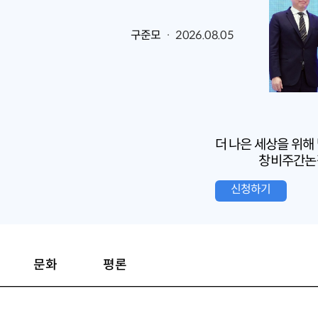
구준모
· 2026.08.05
더 나은 세상을 위해
창비주간논
신청하기
문화
평론