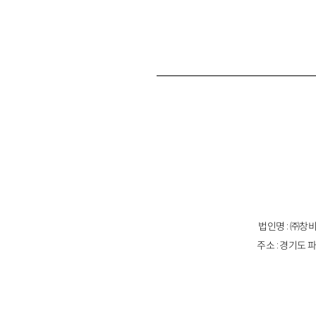
법인명 : ㈜창비
주소 : 경기도 파