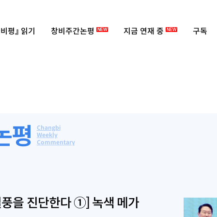
비평』 읽기
창비주간논평
지금 연재 중
구독
NEW
NEW
논평
Changbi
Weekly
Commentary
열풍을 진단한다 ①] 녹색 메가