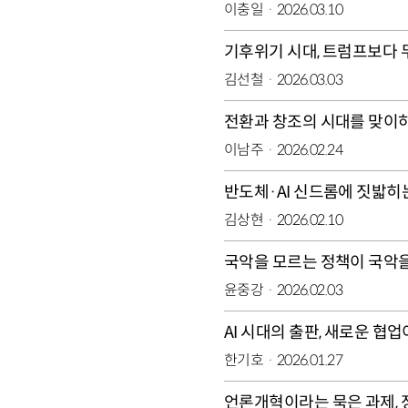
이충일
2026.03.10
기후위기 시대, 트럼프보다 
김선철
2026.03.03
전환과 창조의 시대를 맞이
이남주
2026.02.24
반도체·AI 신드롬에 짓밟히
김상현
2026.02.10
국악을 모르는 정책이 국악을
윤중강
2026.02.03
AI 시대의 출판, 새로운 협
한기호
2026.01.27
언론개혁이라는 묵은 과제, 