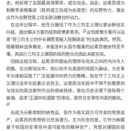
选，他获得了全国最高得票率，成功当选。由此，赵素昂成为
制衡李承晚集团（政府成立后成为执政党）的在野势力，激发
出作为在野党登上现实政治舞台的动力。
在选举过程中，他充分展现了作为三均主义理论家诊断现实
23
问题、提出解决方案的成熟政策家素养。
这些政策方案可以说
是“将三均主义的中长期愿景融入短期课题”的实践典范。然而，
随着朝鲜战争爆发，未能及时从首尔撤离的赵素昂被挟持至平
壤，其践行三均主义建国阶段的抱负也因此未能实现。
回顾这段历程，赵素昂所面临的理想与现实之间的鸿沟令人
扼腕。在分断现实中，他以韩半岛南部的韩国为基础，为变革
半岛体制采取了广泛拓展中间势力的策略，既坚守了三均主义
又通过选举实践着议会民主。这是政治实践中不得不权衡原则
与现实的政治家所作出的艰难抉择，是在历史语境下排除两个
极端、追求“正道中间道路”的体现，是符合变革性中道的路线。
24
虽成为分断体制的牺牲品，但作为南北双方可共享的思想遗
产，赵素昂的思想依旧充满潜力。尤为珍贵的是，它作为唤醒
基于韩国的变革性中道可能性的精神资产，凭借对建国阶段