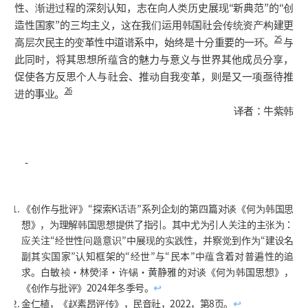
性、渐进过程的深刻认知，志在向人类历史展现“新典范”的“创
造性国家”的三均主义，这在我们运用韩国社会传统资产构建更
25
高层次民主的变革性中道谱系中，始终是十分重要的一环。
与
此同时，将其思想所蕴含的魅力与意义与世界其他成员分享，
促使各方反思个人与社会、推动自我变革，则是又一项亟待推
26
进的事业。
译者：牛紫韩
-
《创作与批评》“探索K话语”系列企划的第四篇对谈《何为韩国思
想》，为理解韩国思想提供了指引。其中尤为引人关注的主张为：
应关注“经世性问题意识”中展现的实践性，并察觉到作为“建设名
副其实国家”认知框架的“经世”与“民本”中蕴含着对普遍性的追
求。白敏祯・林熒泽・许锡・黄静雅的对谈《何为韩国思想》，
《创作与批评》2024年冬季号。
↩
金仁植，《赵素昂评传》，民音社，2022，第8页。
↩