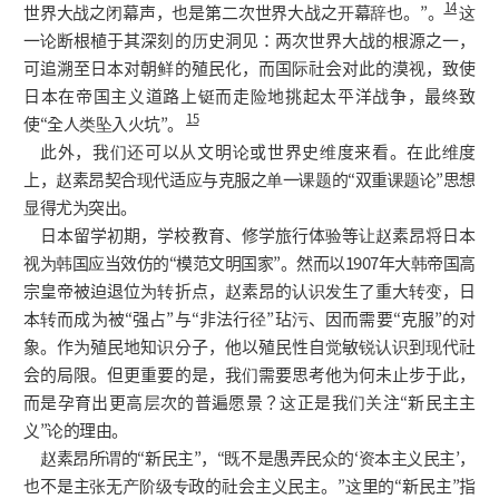
14
世界大战之闭幕声，也是第二次世界大战之开幕辞也。”。
这
一论断根植于其深刻的历史洞见：两次世界大战的根源之一，
可追溯至日本对朝鲜的殖民化，而国际社会对此的漠视，致使
日本在帝国主义道路上铤而走险地挑起太平洋战争，最终致
15
使“全人类坠入火坑”。
此外，我们还可以从文明论或世界史维度来看。在此维度
上，赵素昂契合现代适应与克服之单一课题的“双重课题论”思想
显得尤为突出。
日本留学初期，学校教育、修学旅行体验等让赵素昂将日本
视为韩国应当效仿的“模范文明国家”。然而以1907年大韩帝国高
宗皇帝被迫退位为转折点，赵素昂的认识发生了重大转变，日
本转而成为被“强占”与“非法行径”玷污、因而需要“克服”的对
象。作为殖民地知识分子，他以殖民性自觉敏锐认识到现代社
会的局限。但更重要的是，我们需要思考他为何未止步于此，
而是孕育出更高层次的普遍愿景？这正是我们关注“新民主主
义”论的理由。
赵素昂所谓的“新民主”，“既不是愚弄民众的‘资本主义民主’，
也不是主张无产阶级专政的社会主义民主。”这里的“新民主”指