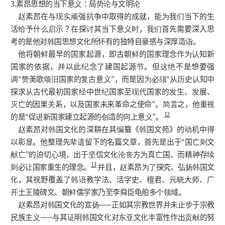
3.素昂思想的当下意义：局势论与文明论
赵素昂在与现实顽强抗争中取得的成就，能为我们当下的生
活给予什么启示？在探讨其当下意义时，我们首先需要深入思
考的是他对韩国思想文化所怀有的独特自豪感与深厚造诣。
他将朝鲜最早的国家起源，即古朝鲜的国家理念作为认知新
国家的依据，并以此纪念了建国起源节。但这绝不是想要强
调“赞美歌颂旧国家的复古意义”，而是因为必须“从历史认知中
探求从古代最初国家经中世纪国家至现代国家的发生、发展、
灭亡的因果关系，以及国家未来革命之使命”。简言之，他重视
12
的是“促进新国家建立起源的创造的向上意义”。
赵素昂对韩国文化的深耕在其编纂《韩国文苑》的动机中得
以彰显。他整理先辈遗留下的名篇文章，首先是出于“国亡则文
献亡”的迫切心境，出于坚信文化沦丧方为真亡国、而精神存续
13
则必让国家重生的理念。
并且，赵素昂为了探究、弘扬韩国文
化，其视野覆盖了韩语教学法、活字史、檀君、元晓大师、广
开土王陵碑文、朝鲜儒学家乃至李舜臣龟船多个领域。
赵素昂对韩国文化的宣扬——正如其宗教世界并未止步于宗教
民族主义——与其证明韩国文化对东亚文化丰富性作出贡献的努