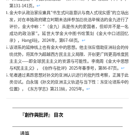
第131-141页。
↩
金大中从政治家应兼具“书生式问题意识与商人式现实感”的立场出
发，对在单独政府建立时期未选择参加总统选举候选的金九进行了
评价，金大中称：“（金九）虽是伟大的爱国者，但却并不是一名
成功的政治家”。延世大学金大中图书馆策划《金大中口述回忆
录》，Hangil社，2024年，第67-68页。
↩
该谱系的延伸线上也有金大中的思想。他主张应借助亚洲社会的传
统优势，将其作为超越西方民主主义局限、开创更广阔更高维度民
主主义——即全球民主主义的资源与可能性。李南周《金大中思想
与K民主主义》，《创作与批评》2025年春季号，第86-87页。
↩
笔者通过素昂思想对孙文的亚洲认识进行的批判性考察，正属于此
类尝试。白永瑞《孙文的亚洲主义轨迹与当下性：东亚论谱系中的
位置》，《东方学志》第211辑，2025年。
↩
『創作與批評』 目次
通篇