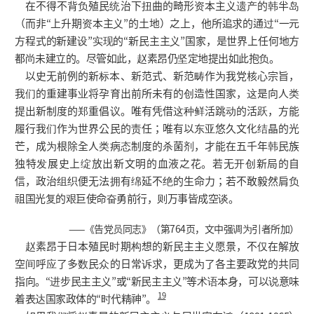
在不得不背负殖民统治下扭曲的畸形资本主义遗产的韩半岛
（而非“上升期资本主义”的土地）之上，他所追求的通过“一元
方程式的新建设”实现的“新民主主义”国家，是世界上任何地方
都尚未建立的。尽管如此，赵素昂仍坚定地提出如此抱负。
以史无前例的新标本、新范式、新范畴作为我党核心宗旨，
我们的重建事业将孕育出前所未有的创造性国家，这是向人类
提出新制度的郑重倡议。唯有凭借这种鲜活跳动的活跃，方能
履行我们作为世界公民的责任；唯有以东亚悠久文化结晶的光
芒，成为根除全人类病态制度的杀菌剂，才能在五千年韩民族
独特发展史上绽放出新文明的血液之花。若无开创新局的自
信，政治组织便无法拥有绵延不绝的生命力；若不敢毅然肩负
祖国光复的艰巨使命奋勇前行，则万事皆成空谈。
——《告党员同志》（第764页，文中强调为引者所加）
赵素昂于日本殖民时期构想的新民主主义愿景，不仅在解放
空间呼应了多数民众的日常诉求，更成为了各主要政党的共同
指向。“进步民主主义”或“新民主主义”等术语本身，可以说意味
19
着表达国家政体的“时代精神”。