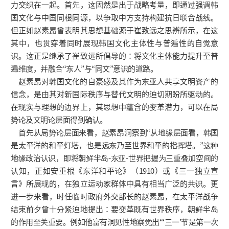
力交织在一起。首先，这固然是出于战略考量，即通过强调韩
国文化与中国同根同源，以争取中方支持构建抗日联合战线。
但正如赵素昂曾表明其思想基础源于崔致远之思辨所示，在这
其中，也贯穿着同时展现韩国文化主体性与普遍性的自觉意
识。这正是继承了崔致远所倡导的：将文化主体能力提升至普
遍维度，并融合“东人”与“同文”意识的道路。
赵素昂对韩国文化的自豪感及其作为东亚人共享文明资产的
信念，是由其对新国际秩序与替代文明的迫切期盼所驱动的。
在现实与理想的边界上，其思想中蕴含的变革潜力，可以在局
势论及文明论层面得到确认。
首先从局势论层面来看，赵素昂洞察到“从地缘层面看，韩国
是太平洋的和平灯塔，也是远东乃至世界和平的指挥塔。”这种
地缘政治认识，即将朝鲜半岛-东亚-世界把握为三重叠加空间的
认知，正如安重根《东洋和平论》（1910）或《三一独立宣
言》所展现的，在独立运动家群体中具有相当广泛的共识。更
进一步来看，时任临时政府外交部长的赵素昂，在太平洋战争
结束前夕曾十分紧迫地提出：要变革既有世界秩序，朝鲜半岛
的作用至关重要。例如他富有洞见性地察觉出“‘三一’节是第一次