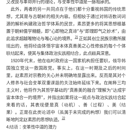
义改良与革命并行的理论，与变革性中道是一脉相承的。
此外，两者的另一共同点在于他们都十分重视韩国的传统思
想，尤其是与古朝鲜的相关内容。但相较于通过对韩语数词词
源的解析构建政治哲学体系的民世，素昂更多的将其思想根基
置于朝鲜儒学精髓，即“心即物之真谛”与“即理即气之妙术”，由
21
此追求超越唯物论与唯心论的境界。
正如其创立民族宗教所展
现出的，他将经由体悟宇宙本体真善美之心性修炼的每个个体
联结起来，使其与集体政治实践相结合，此点颇具深意。
1920年代末，他在临时政府这一国家机构担任要职，领导韩
国独立党这一救国政党。事实上，在这一时期及之后的时间
里，赵素昂对宗教的关心并未明确地显露出来。反而是其对个
人修养与社会变革双重课题的关注始终延续下来。在阐释三均
主义时，他将作为其哲学基础的“真善美的融合”理解为“达成宇
宙本体合一的境界”，并指出如果将这一观点与政治实践结合起
来看的话，其表现便是真（动机）、善（过程）、美（结
果）。正是在此类论述中（虽属于未完成的构想）我们可以清
22
晰地判定赵素昂的思想轨迹。
4.结语：变革性中道的潜力