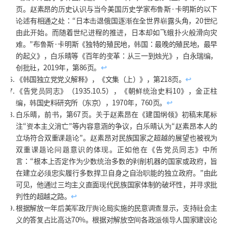
页。赵素昂的历史认识与当今美国历史学家布鲁斯·卡明斯的以下
论述有相通之处：“日本击退俄国逐渐在全世界崭露头角，20世纪
由此开始。而随着世纪进程的推进，日本却如飞蛾扑火般滑向灾
难。”布鲁斯·卡明斯《独特的殖民地，韩国：最晚的殖民地，最早
的起义》，白乐晴等《百年的变革：从三一到烛光》，白永瑞编，
创批社，2019年，第86页。
↩
《韩国独立党党义解释》，《文集（上）》，第218页。
↩
《告党员同志》（1935.10.5），《朝鲜统治史料10》，金正柱
编，韩国史料研究所（东京），1970年，760页。
↩
白乐晴，前书，第67页。关于赵素昂在《建国纲领》初稿末尾标
注“资本主义消亡”等内容意涵的争议，白乐晴认为“赵素昂本人的
立场符合双重课题论”。赵素昂对民族国家之超越的展望也被视为
双重课题论问题意识的体现。正如他在《告党员同志》中所
言：“根本上否定作为少数统治多数的剥削机器的国家或政府，旨
在建立必须忠实履行多数捍卫自身之自治职能的独立政府。”由此
可见，他通过三均主义直面现代民族国家体制的破坏性，并寻求批
判性的超越之路。
↩
根据解放一年后美军政厅舆论局实施的民意调查显示，支持社会主
义的答复占比高达70%。根据对解放空间各政派领导人国家建设论