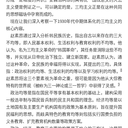
主义便是例证之一。可以确定的是，三均主义正是在这种共同
的思想磁场中孕育而成的。
现在让我们深入考察一下1930年代中期体系化的三均主义的
核心内容。
赵素昂通过深入分析韩民族历史，指出自古以来存在的三大
不均等，即人民基本权利、生活权利与教育权利的不均等。他
认为，名为三均主义革命的“韩国革命”，其任务是消除这些不均
等，并实现从日帝统治下独立、建立新国家。赵素昂认为，通
过这种革命，全民族的幸福将得以实现，其提出的三均，具体
8
指：政治权利的均等、生活权利的均等以及学习权利的均等。
赵素昂将这三个要素视为革命之重，很可能是因为他从大倧教
9
特有的世界观（被称为三一神论或三一哲学）中获得了灵感。
政治均等是指在国民平等享有基本权利的基础上，建构采用
一般选举制与国民皆兵制的民主共和国的理念。经济均等是以
土地国有及主要生产机构国有的政策为基本原则，旨在提升国
民福利的思想。而颇具特色的教育均等则包括实行国费负担的
义务教育、扩充教育机构数量等政策方案。