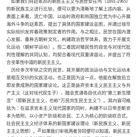
如果我们将赵素昂的新民主主义与民世安在鸿（1891-1965）
的新民族主义进行比较，便可以更为清晰地了解上述内容。从
表面上来看，流亡中国、以临时政府和韩国独立党为中心开展
海外斗争的赵素昂，提出了具体的国家建设蓝图，并通过领导
实际组织发挥着政策制定者的作用。与之相比，民世在国内潜
心发掘、重释古朝鲜文化，构建政治哲学体系，致力于开展文
化运动（朝鲜学运动）。但二者因对殖民性的自觉与对现代批
判性理解的共同认知，均契合着现代双重课题论，并提出了符
合变革性中道的新民主主义。
历经多次牢狱之灾的民世，其开展的政治运动与文化运动本
是相互交织的实践活动，也正是因为这一点，他能在解放后立
即发表成熟的国家建设论。这正是扬弃资本主义民主主义与共
产主义（这对现代双生子）、融会贯通各自优点的“第三新生理
念”（即新民主主义，也称“万民共生民主主义”）。其内容可概
括为：在追求资本主义现代国家的同时，构建不以日帝垄断资
本为依附、以小资产阶级和农民、工人为核心的阶级联合式、
社会民主主义经济体系的新国家建设理论（新民族主义、新民
20
主主义思想）。
如果我们审视两者异同便可以知道，新民主主