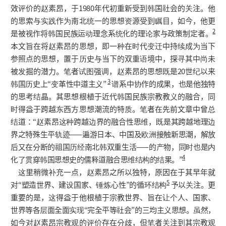
效评价的赵素昂，于1980年代初重新受到韩国社会的关注。他
的思索与实践作为南北统一的思想资源受到瞩目，如今，他更
2
是被视作将韩国民族运动理念系统化的理论家与政策制定者。
本文旨在将赵素昂的思想，即一种在时代变迁中持续成为当下
参照点的思想，置于历史与当下的双重语境中，探寻其中尚未
被发掘的潜力。笔者试图强调，赵素昂的思想既是20世纪以来
3
韩国历史上“变革性中道主义”
谱系中协作的成果，也是他独特
的思考结晶。其思想根植于近代韩国民族宗教教义的融合，同
时得益于跨越东西方思想潮流的特质。笔者在先前文章中曾总
结道：“赵素昂这种跨越边界的融合性思维，既是其跨越地理边
界之特殊生平轨迹——遍游日本、中国及欧洲接触新思潮，解放
后又在分断的祖国历经南北韩双重生活——的产物，同时也是内
4
化了贯穿韩国思想史的儒释道融合思维结构的结果。”
这里稍微补充一点，赵素昂之所以独特，原因在于其早年就
5
对“塑造世界、建设国家、锤炼心性”的循环结构
予以关注。更
重要的是，这得益于他根植于宗教世界、旨在让个人、国家、
世界等各层面全面实现“完全平等社会”的三均主义思想。虽然，
如今对赵素昂宗教观的评价存在分歧，但笔者关注到其宗教观