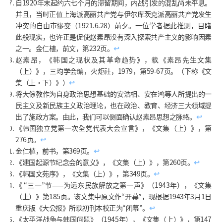
自1920年末起约六七个月的滞留期间，内战引发的混乱尚未平息。
并且，当时正值上海派高丽共产党与伊尔库茨克派高丽共产党发生
冲突的自由市惨变（1921.6.28）前夕。一位学者据此推测，目睹
此般现实，也许正是促使赵素昂没有深入探索共产主义的影响因素
之一。金仁植，前文，第232页。
↩
赵素昂，《韩国之现状及其革命趋势》，载《素昂先生文集
（上）》，三均学会编，火炬社，1979，第59-67页。（下称《文
集（上・下）》）
↩
将大倧教作为自身政治思想基础的安浩相、安在鸿等人所提出的一
民主义及新民族主义政治理论，也在政治、教育、经济三大领域提
出了施政方案。由此，我们可以侧面确认赵素昂思想之脉络。
↩
《韩国独立党第一次全党代表大会宣言》，《文集（上）》，第
276页。
↩
金仁植，前书，第369页。
↩
《建国起源节纪念会的意义》，《文集（上）》，第260页。
↩
《韩国文苑序》，《文集（上）》，第349页。
↩
《 “三一”节——为远东民族解放之第一声》（1943年），《文集
（上）》第185页。该文集中原文作“开幕”，现根据1943年3月1日
重庆版《大公报》所载初刊本校正为“闭幕”。
↩
《太平洋战争与韩国问题》（1945年），《文集（上）》，第147