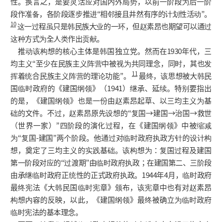
性。换言之，是要灵活应对国内外局势，以前一阶段为后一阶
段作准备，各阶段逐步推进“相邻接且井然有序的计划性活动”。
10
这一过程虽只是韩民族大业的一环，但赵素昂也期望可以通过
这种方式为全人类作出贡献。
推动该构想的核心主体是韩国独立党。然而在1930年代，三
均主义“至少在民族主义阵营中被视为共同理念，同时，其也发
11
挥着统合民族主义阵营的理论功能”。
最终，该思想被大韩民
国临时政府的《建国纲领》（1941）继承、延续。特别要指出
的是，《建国纲领》也是一份由赵素昂起草、以三均主义为基
础的文件。不过，赵素昂原先设想的“复国→建国→治国→救世
（世界一家）”四阶段的演化过程，在《建国纲领》中被缩减
为“复国-建国”两个阶段。他通过对临时政府执政方针的设计构
想，奠定了三均主义的实践基础。该构想为：复国过程及建国
第一阶段对应的“过渡期”由临时政府执政；在建国第二、三阶段
由承继临时政府正统性的正式政府执政。1944年4月，临时政府
最终宪法《大韩民国临时宪章》颁布，该宪章中也有对赵素昂
构想内容的反映，以此，《建国纲领》最终被确立为临时政府
临时宪法的基本理念。