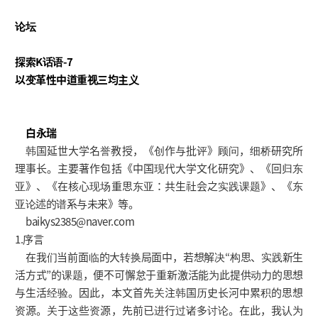
论坛
探索K话语-7
以变革性中道重视三均主义
白永瑞
韩国延世大学名誉教授，《创作与批评》顾问，细桥研究所
理事长。主要著作包括《中国现代大学文化研究》、《回归东
亚》、《在核心现场重思东亚：共生社会之实践课题》、《东
亚论述的谱系与未来》等。
baikys2385@naver.com
1.序言
在我们当前面临的大转换局面中，若想解决“构思、实践新生
活方式”的课题，便不可懈怠于重新激活能为此提供动力的思想
与生活经验。因此，本文首先关注韩国历史长河中累积的思想
资源。关于这些资源，先前已进行过诸多讨论。在此，我认为