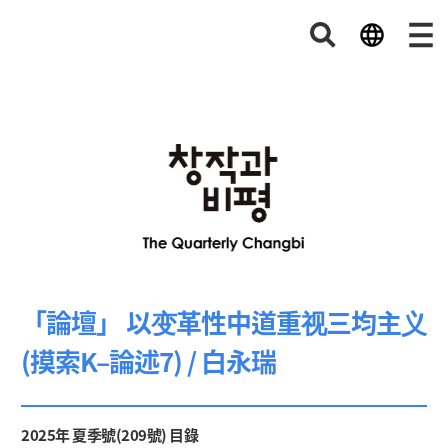
「論壇」 以变革性中道重视三均主义
(摸索K–論述7) / 白永瑞
2025年 夏季號(209號) 目錄