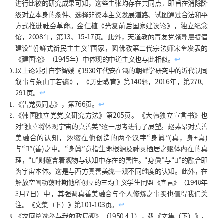
进行比较的研究成果可知，这些主张均存在共同点，即旨在消除阶
级对立本身的条件、选择非资本主义发展道路、试图通过合法和平
方式推进社会革命。金仁植《光复前后国家建设论》，独立纪念
馆，2008年，第13、15-17页。此外，天道教的青友党领导层提倡
建设“朝鲜式新民主主义”国家，圆佛教第二代宗法师宋奎发表的
《建国论》（1945年）中体现的中道主义也与此相似。
↩
以上论述引自李智媛《1930年代安在鸿的朝鲜学研究中的近代认同
叙事与茶山丁若镛》，《历史教育》第140辑，2016年，第270、
291页。
↩
《告党员同志》，第766页。
↩
《韩国独立党党义研究方法》第205页。《大韩独立宣言书》也
对“独立将体现宇宙的真善美”这一思考进行了展望。赵素昂对真善
美融合的认知，浓缩在他创造的两个汉字“身眞”(真，身+真)
与“𥊳”(善)之中。“身眞”意指生命根源及神灵栖居之躯体内在的真
理，“𥊳”则蕴含着观物与认知中存在的善性。“身眞”与“𥊳”的融合即
为宇宙本体。这是与西方真善美统一观不同维度的认知。此外，在
解放空间动荡时期他所创立的三均主义学生同盟《宣言》（1948年
3月7日）中，其强调真善美融合与个人修炼之事实也值得我们关
注。《文集（下）》第101-103页。
↩
《次回总选举与我的政局观》（1950.4.1），载《文集（下）》，