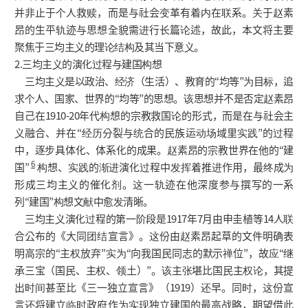
并非止于个人救赎，而是与社会变革有着内在联系。关于赵素
昂的生平轨迹与思想全貌需进行长篇论述，故此，本文将主要
聚焦于三均主义的理论结构及其当下意义。
2.三均主义的演化过程与建国构想
三均主义是以政治、经济（生活）、教育的“均等”为目标，追
求个人、国家、世界的“均等”的思想。该思想并不是否定赵素昂
自己在1910-20年代构想的宗教救国论的形式，而是在与社会主
义融合、并在“经历分裂与统合的民族运动场域里实践”的过程
中，逐步具体化、体系化的成果。赵素昂的宗教世界在他的“建
6
国”
构想、实践的渐进演化过程中发挥着推进作用，最终成为
形成三均主义的催化剂。这一轨迹在他深度参与撰写的一系
列“建国”构想文献中愈发清晰。
三均主义演化过程的第一阶段是1917年7月由申圭植等14人联
合公布的《大同团结宣言》。这份由赵素昂起草的文件明确表
明高宗的“主权放弃”实为“向我国民同志的默示禅位”，故应“继
承三宝（国民、主权、领土）”。该主张堪比国民主权论，其提
出时间甚至比《三一独立宣言》（1919）还早。同时，这份宣
言还将建立临时政府作为实现独立建国的最高战略，期望借此