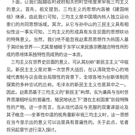
下面，让我们超越临时政府相关的时空维度来审视三均主义
的意义。首先，前文提到，三均主义的思想内涵被《建国纲
领》继承，由此我们可知，三均主义是中国境内韩人独立运动
家们的共同思想场域。其次，从它与孙中山的三民主义具有相
似性这一事实可知，三均主义的形成具有东亚层面的思想联动
的特殊意义。当然，我们绝不能忽视赵素昂思想作为韩国人基
于其经验世界——尤其是植根于东学以来民族宗教融合特性所形
成的思维体系独特性而成熟的这一本质。
三均主义在世界史层面的意义，可从其别称“新民主主义”中窥
见。新民主主义是对第一次世界大战后，在认清政党中心的地
域代表制与议会政治局限性的背景下，全球各地为创新体制而
探索的多种尝试的总称。毛泽东的新民主主义也是其中之一。
因此，赵素昂基于三均主义的“新民主”构想，实为兼具与当时世
界思潮相呼应的普遍性、殖民地状态下“潜在主权国家”阶段特殊
性的产物。进一步而言，当从现代适应与克服的双重课题论及
其子概念——变革性中道的视角重新审视三均主义时，这一思想
在当今显示出的意义可以说是具有普遍性的。关于此点，笔者
将另起章节进行深入探讨。