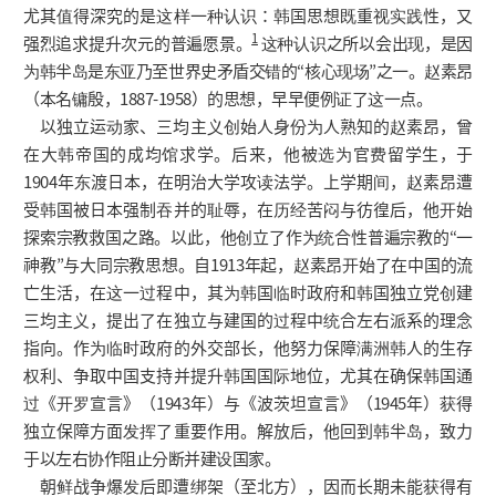
尤其值得深究的是这样一种认识：韩国思想既重视实践性，又
1
强烈追求提升次元的普遍愿景。
这种认识之所以会出现，是因
为韩半岛是东亚乃至世界史矛盾交错的“核心现场”之一。赵素昂
（本名镛殷，1887-1958）的思想，早早便例证了这一点。
以独立运动家、三均主义创始人身份为人熟知的赵素昂，曾
在大韩帝国的成均馆求学。后来，他被选为官费留学生，于
1904年东渡日本，在明治大学攻读法学。上学期间，赵素昂遭
受韩国被日本强制吞并的耻辱，在历经苦闷与彷徨后，他开始
探索宗教救国之路。以此，他创立了作为统合性普遍宗教的“一
神教”与大同宗教思想。自1913年起，赵素昂开始了在中国的流
亡生活，在这一过程中，其为韩国临时政府和韩国独立党创建
三均主义，提出了在独立与建国的过程中统合左右派系的理念
指向。作为临时政府的外交部长，他努力保障满洲韩人的生存
权利、争取中国支持并提升韩国国际地位，尤其在确保韩国通
过《开罗宣言》（1943年）与《波茨坦宣言》（1945年）获得
独立保障方面发挥了重要作用。解放后，他回到韩半岛，致力
于以左右协作阻止分断并建设国家。
朝鲜战争爆发后即遭绑架（至北方），因而长期未能获得有