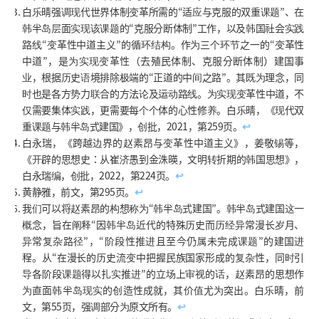
白乐晴强调现代世界体制变革所需的“适应与克服的双重课题”、在
韩半岛层面实现该课题的“克服分断体制”工作，以及韩国社会实践
路线“变革性中道主义”的循环结构。作为三个环节之一的“变革性
中道”，是为实现变革性（去殖民体制、克服分断体制）建国事
业，根据历史语境排除极端的“正道的中间之路”。其既为理念，同
时也是各方势力联合的方法论及运动路线。为实现变革性中道，不
仅需要集体实践，更需要每个个体的心性修养。白乐晴，《现代双
重课题与韩半岛式建国》，创批，2021，第259页。
↩
白永瑞，《跨越边界的赵素昂与变革性中道主义》，姜敬锡等，
《开辟的思想史：从崔济愚到金洙暎，文明转折期的韩国思想》，
白永瑞编，创批，2022，第224页。
↩
黄静雅，前文，第295页。
↩
我们可以将赵素昂的构想称为“韩半岛式建国”。韩半岛式建国这一
概念，旨在阐释“因韩半岛近代的特殊历史而历经异常漫长岁月、
异常复杂路径”，“阶段性推进且至今仍属未完成课题”的建国进
程。从“在漫长的历史流变中把握民族国家形成的复杂性，同时引
导各阶段课题得以扎实推进”的立场上审视的话，赵素昂的思想作
为直面韩半岛现实的创造性成就，其价值尤为突出。白乐晴，前
文，第55页，强调部分为原文所有。
↩