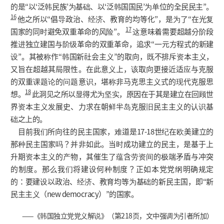
的是“以‘泛韩民族’为基础、以‘泛韩国国民’为单位的全民民主”。
16
他之所以“倡导政治、经济、教育的均等化”，是为了“在光复
17
国家的同时避免双重革命的风险”。
这意味着需要超越分阶段
推进独立建国与阶级革命的双重革命，追求“一元方程式的新建
设”。其被称作“韩国新社会主义”的取向，既不排斥资本主义，
又旨在超越其局限性。在此意义上，该取向更接近适应与克服
的双重课题论的问题意识，堪称非马克思主义式的现代克服思
18
想。
此洞见之所以显得尤为坚实，原因在于其是建立在回顾世
界资本主义发展史、力求在朝鲜半岛克服旧民主主义的认识基
础之上的。
目前我们所向往的民主国家，难道是17-18世纪在欧美建立的
那种民主国家吗？并非如此。当时成功建立的民主，是基于上
升期资本主义的产物，其催生了蕴含劳资间的极端矛盾与冲突
的制度。那么我们将建设何种制度？正如本党党纲明确规定
的：要建设以政治、经济、教育均等为基础的新民主国，即“新
民主主义（new democracy）”的国家。
——《韩国独立党党义解说》（第218页，文中强调为引者所加）