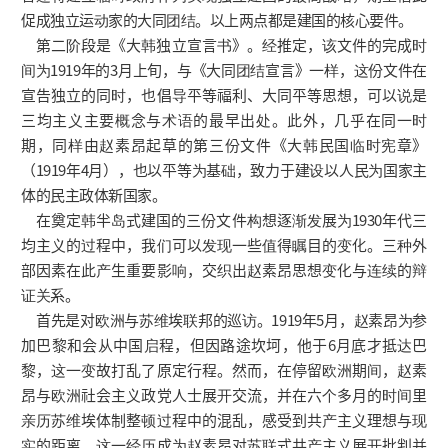
促成独立运动家的大同团结。以上两点都是建国的核心要件。
第二阶段是《大韩独立宣言书》。经推定，该文件的完成时
间为1919年的3月上旬，与《大同团结宣言》一样，这份文件在
宣告独立的同时，也倡导平等福利、大同平等思想，可以说是
三均主义主要概念与术语的最早出处。此外，几乎在同一时
期，同样由赵素昂起草的第三份文件《大韩民国临时宪章》
（1919年4月），也以平等为基础，致力于建设以人民为国家主
体的民主政体新国家。
在奠定韩半岛式建国的三份文件构想逐渐发展为1930年代三
均主义的过程中，我们可以发现一些值得瞩目的变化。三种外
部因素在此产生重要影响，交织出赵素昂思想变化与连续的辩
证关系。
首先是对欧洲与苏维埃联邦的巡访。1919年5月，赵素昂为参
加巴黎和会从中国启程，但因路途坎坷，他于6月底才抵达巴
黎，这一变故打乱了原定行程。然而，在停留欧洲期间，赵素
昂与欧洲社会主义政党人士展开交流，并在六个多月的时间里
亲历苏维埃体制整顿过程中的混乱，感受到共产主义理想与现
实的距离。这一经历成为赵素昂对苏联式共产主义展开批判并