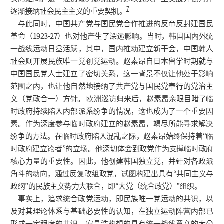
7
逐渐接纳社会民主主义的重要契机。
与此同时，中国共产党与国民党合作推进的反帝反封建国民
革命（1923-27）也对他产生了深远影响。当时，韩国国内外统
一战线运动日益活跃，其中，国内推动建立新干会，中国韩人
社会则开展民族唯一党创党运动。赵素昂自日本留学时期就与
中国国民党人士建立了密切关系，这一背景不仅让他处于影响
范围之内，也让他自然地接纳了共产党与国民党奉行的党治主
义（党政合一）方针。 欧洲巡访归来后，赵素昂亲眼目睹了临
时政府持续陷入内部派系纷争的情况，这也成为了一个重要因
素。作为深度参与临时政府建立的赵素昂，竭尽所能寻求解决
纷争的方法。在临时政府陷入混乱之际，赵素昂始终保持着“临
时政府建立论者”的立场。他深切体会到政党作为支撑临时政府
核心力量的重要性。因此，他创建韩国独立党，并针对各政派
角斗的动向，通过反复改组政党，试图构建出具有“共同主义与
政纲”的民族主义势力大联合，即“大党（统合政党）”组织。
事实上，追求统合政党运动，即民族唯一党运动的共识，以
及对其理论体系与基础必要性的认知，在独立运动阵营内部已
形成一定程度的共识。安昌浩构想的具有统一战线意义的大公