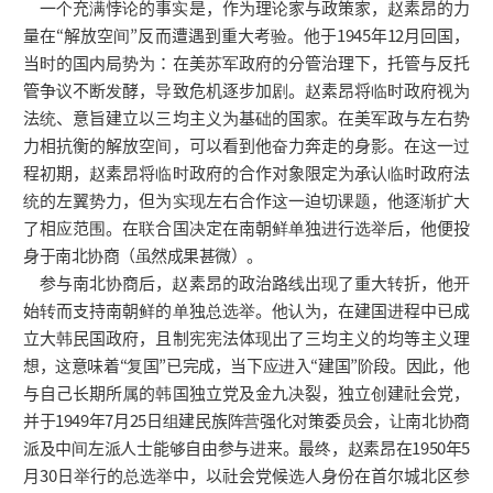
一个充满悖论的事实是，作为理论家与政策家，赵素昂的力
量在“解放空间”反而遭遇到重大考验。他于1945年12月回国，
当时的国内局势为：在美苏军政府的分管治理下，托管与反托
管争议不断发酵，导致危机逐步加剧。赵素昂将临时政府视为
法统、意旨建立以三均主义为基础的国家。在美军政与左右势
力相抗衡的解放空间，可以看到他奋力奔走的身影。在这一过
程初期，赵素昂将临时政府的合作对象限定为承认临时政府法
统的左翼势力，但为实现左右合作这一迫切课题，他逐渐扩大
了相应范围。在联合国决定在南朝鲜单独进行选举后，他便投
身于南北协商（虽然成果甚微）。
参与南北协商后，赵素昂的政治路线出现了重大转折，他开
始转而支持南朝鲜的单独总选举。他认为，在建国进程中已成
立大韩民国政府，且制宪宪法体现出了三均主义的均等主义理
想，这意味着“复国”已完成，当下应进入“建国”阶段。因此，他
与自己长期所属的韩国独立党及金九决裂，独立创建社会党，
并于1949年7月25日组建民族阵营强化对策委员会，让南北协商
派及中间左派人士能够自由参与进来。最终，赵素昂在1950年5
月30日举行的总选举中，以社会党候选人身份在首尔城北区参