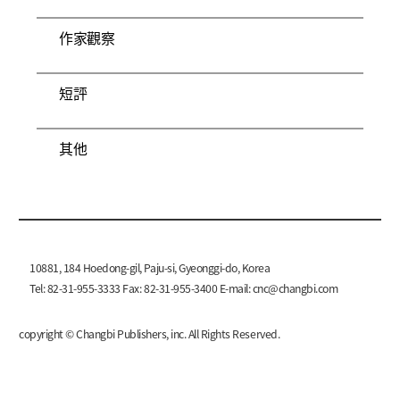
作家觀察
短評
其他
10881, 184 Hoedong-gil, Paju-si, Gyeonggi-do, Korea
Tel: 82-31-955-3333 Fax: 82-31-955-3400 E-mail:
cnc@changbi.com
copyright © Changbi Publishers, inc. All Rights Reserved.