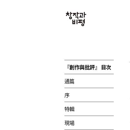
『創作與批評』 目次
通篇
序
特輯
現場