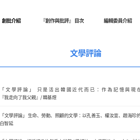
創批介紹
『創作與批評』 目次
編輯委員介紹
文學評論
「文學評論」 只是活出韓國近代而已：作為記憶與現
『我走向了我父親』/ 韓基煜
「文學評論」 生命、勞動、照顧的文學：以孔善玉、權汝宣、趙海珍的
白智延