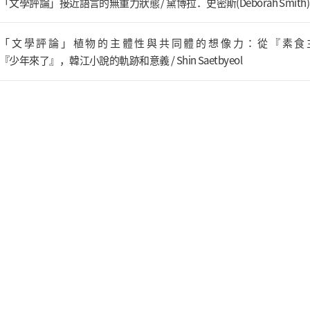
「文學評論」接近語言的無重力狀態 / 黛博拉．史密斯(Deborah Smith)
「文學評論」植物的主體性與共同體的想像力：從『素食
『少年來了』，韓江小說的軌跡和意義 / Shin Saetbyeol