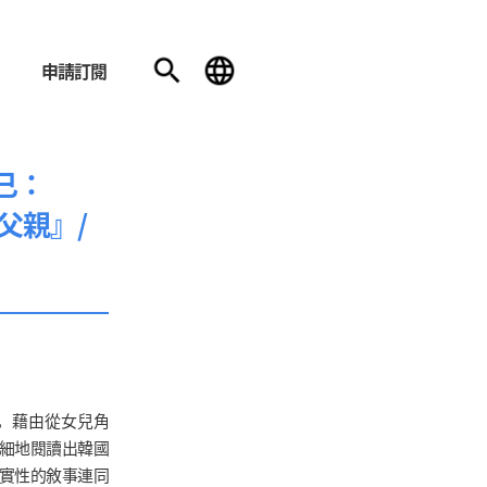
申請訂閱
已：
父親』/
，藉由從女兒角
細地閱讀出韓國
實性的敘事連同