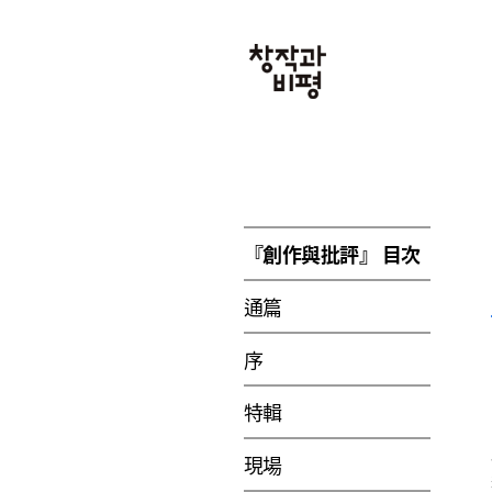
『創作與批評』 目次
通篇
序
特輯
現場