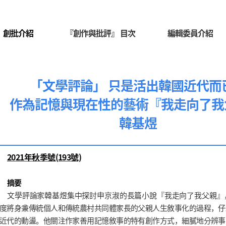
創批介紹
『創作與批評』 目次
編輯委員介紹
「文學評論」 只是活出韓國近代而
作為記憶與現在性的藝術『我走向了我
韓基煜
2021年秋季號(193號)
摘要
文學評論家韓基煜集中探討申京淑的長篇小說『我走向了我父親』
度將身兼傳統個人和傳統農村共同體家長的父親人生敘事化的過程，仔
近代的動盪。他關注作家善用記憶敘事的特有創作方式，細膩地分辨事