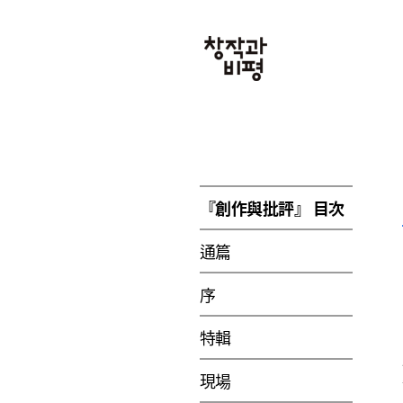
『創作與批評』 目次
通篇
序
特輯
現場