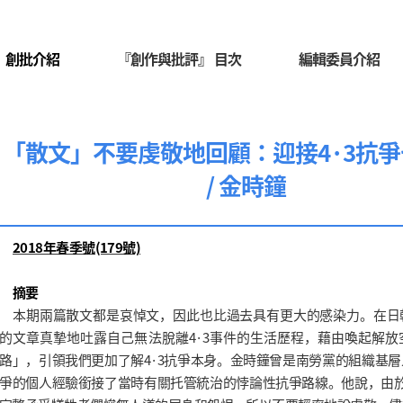
創批介紹
『創作與批評』 目次
編輯委員介紹
「散文」不要虔敬地回顧：迎接4·3抗
/ 金時鐘
2018年春季號(179號)
摘要
本期兩篇散文都是哀悼文，因此也比過去具有更大的感染力。在日
的文章真摯地吐露自己無法脫離4·3事件的生活歷程，藉由喚起解放
路」，引領我們更加了解4·3抗爭本身。金時鐘曾是南勞黨的組織基
爭的個人經驗銜接了當時有關托管統治的悖論性抗爭路線。他說，由於