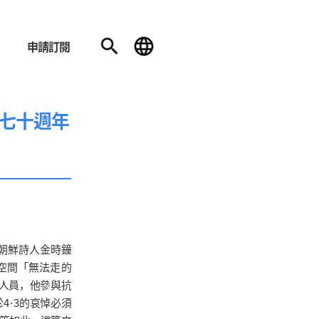
申請訂閱
爭七十週年
朝鮮詩人金時鐘
空間「無法走的
層人員，他參與抗
4·3的哀悼必須