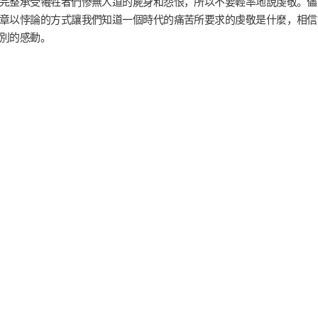
完整承受犧牲者們慘無人道的屍身和怨恨，所以不要輕率地說虔敬。儘
章以悖論的方式讓我們知道一個時代的痛苦所要求的虔敬是什麼，相信
別的感動。