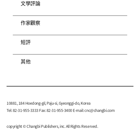
文學評論
作家觀察
短評
其他
10881, 184 Hoedong-gil, Paju-si, Gyeonggi-do, Korea
Tel: 82-31-955-3333 Fax: 82-31-955-3400 E-mail:
cnc@changbi.com
copyright © Changbi Publishers, inc. All Rights Reserved.