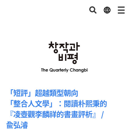
「短評」超越類型朝向
「整合人文學」：閱讀朴熙秉的
『凌壺觀李麟祥的書畫評析』 /
兪弘濬