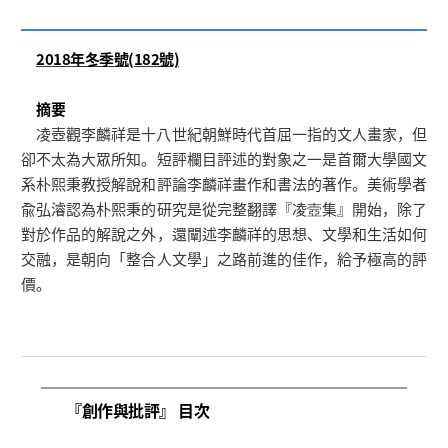
2018年冬季號(182號)
摘要
凌壺觀李麟祥是十八世紀朝鮮時代首屈一指的文人畫家，但
卻不太為大眾所知。短評欄目評述的對象之一是首爾大學國文
系朴熙秉教授解說和評論李麟祥畫作和書法的著作。美術學者
兪弘濬認為朴熙秉的研究是從完整翻譯『凌壼集』開始，除了
對於作品的解說之外，還闡述李麟祥的思想、文學和生活如何
交融，是朝向「整合人文學」之路前進的佳作，給予極高的評
價。
『創作與批評』 目次