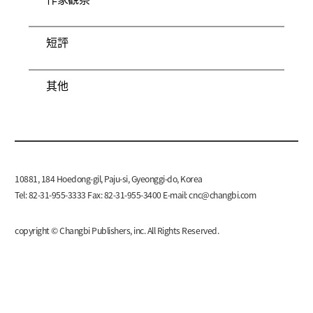
短評
其他
10881, 184 Hoedong-gil, Paju-si, Gyeonggi-do, Korea
Tel: 82-31-955-3333 Fax: 82-31-955-3400 E-mail:
cnc@changbi.com
copyright © Changbi Publishers, inc. All Rights Reserved.