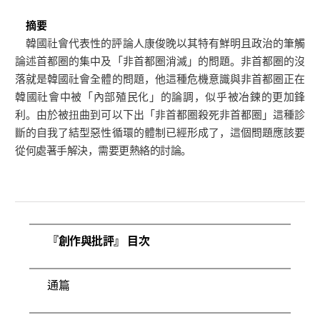
摘要
韓國社會代表性的評論人康俊晚以其特有鮮明且政治的筆觸
論述首都圈的集中及「非首都圈消滅」的問題。非首都圈的沒
落就是韓國社會全體的問題，他這種危機意識與非首都圈正在
韓國社會中被「內部殖民化」的論調，似乎被冶鍊的更加鋒
利。由於被扭曲到可以下出「非首都圈殺死非首都圈」這種診
斷的自我了結型惡性循環的體制已經形成了，這個問題應該要
從何處著手解決，需要更熱絡的討論。
『創作與批評』 目次
通篇