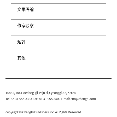
文學評論
作家觀察
短評
其他
10881, 184 Hoedong-gil, Paju-si, Gyeonggi-do, Korea
Tel: 82-31-955-3333 Fax: 82-31-955-3400 E-mail:
cnc@changbi.com
copyright © Changbi Publishers, inc. All Rights Reserved.