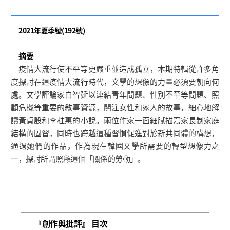
2021年夏季號(192號)
摘要
疫情大流行使不平等更嚴重並造成孤立，本期特輯從許多角
度探討在這疫情大流行時代，文學的想像的力量必須要朝向何
處。文學評論家白智延以連結青年問題、性別不平等問題、照
顧危機等重要的敘事資源，關注女性和家人的故事，細心地解
讀黃貞殷和李柱惠的小說。兩位作家一面細膩描寫家長制家庭
結構的固習，同時也跨越這種習慣促進對於新共同體的構想，
通過她們的作品，作為現在韓國文學所需要的轉型想像力之
一，探討所謂照顧這個「關係的勞動」。
『創作與批評』 目次