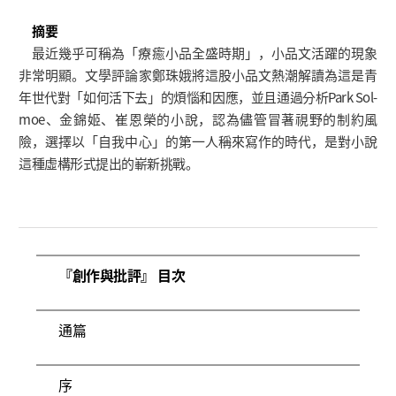
摘要
最近幾乎可稱為「療癒小品全盛時期」，小品文活躍的現象
非常明顯。文學評論家鄭珠娥將這股小品文熱潮解讀為這是青
年世代對「如何活下去」的煩惱和因應，並且通過分析Park Sol-
moe、金錦姬、崔恩榮的小說，認為儘管冒著視野的制約風
險，選擇以「自我中心」的第一人稱來寫作的時代，是對小說
這種虛構形式提出的嶄新挑戰。
『創作與批評』 目次
通篇
序