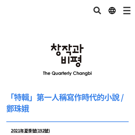
「特輯」第一人稱寫作時代的小說 /
鄭珠娥
2021年夏季號(192號)