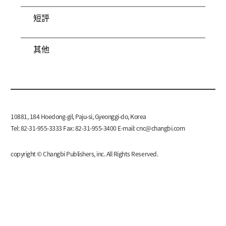
短評
其他
10881, 184 Hoedong-gil, Paju-si, Gyeonggi-do, Korea
Tel: 82-31-955-3333 Fax: 82-31-955-3400 E-mail:
cnc@changbi.com
copyright © Changbi Publishers, inc. All Rights Reserved.