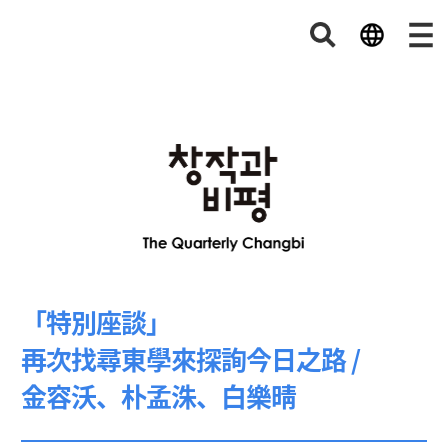
「特別座談」
再次找尋東學來探詢今日之路 /
金容沃、朴孟洙、白樂晴