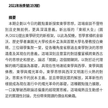
2021年秋季號(193號)
摘要
本期企劃以今日的觀點重新探索東學思想，這場座談不僅特
別且史無前例，更具深遠意義。新出版的『東經大全』(圓
木/2021)提出東學研究的新框架，以此為契機，哲學家檮杌金容
沃、歷史學者兼圓光大學校長朴孟洙與首爾大學名譽教授白樂
晴，三位碩學集聚一堂，從各種角度省察過去東學對決的思想
遺產及其現在的意義。這場深刻且豐富的對話饗宴橫跨東西古
今的思想史和歷史，論述「開闢」這個關鍵詞，以對於近代理
解的精巧議論為基礎，具現在性地連結東學與西學、東學與圓
佛教、東學與燭光革命。東學思想與西洋文明進行火熱的對
決，思索水平的民本主義，並且帶領民眾的解放，其革新性的
樣貌成為現在進行中的燭光革命的基礎，這種觀點強力擴散，
一口氣擊破西歐論述偏重的超現實思維，這場熾熱且生動感十
足的實踐性討論，充份帶來閱讀的價值和樂趣。