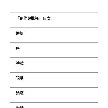
『創作與批評』 目次
通篇
序
特輯
現場
論壇
對話