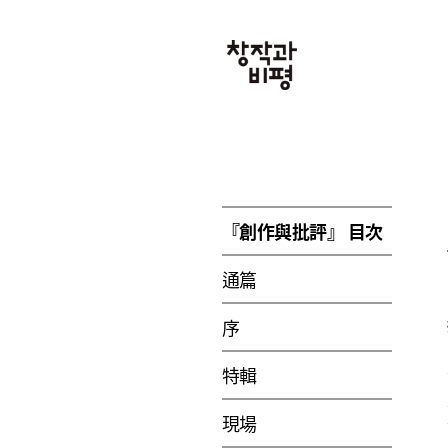
『創作與批評』 目次
通篇
序
特輯
現場