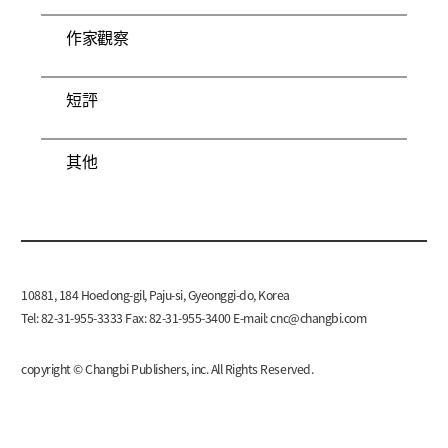
作家觀察
短評
其他
10881, 184 Hoedong-gil, Paju-si, Gyeonggi-do, Korea
Tel: 82-31-955-3333 Fax: 82-31-955-3400 E-mail:
cnc@changbi.com
copyright © Changbi Publishers, inc. All Rights Reserved.