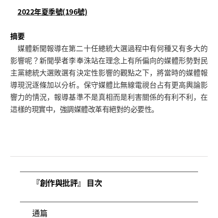
2022年夏季號(196號)
摘要
媒體新聞報導在第二十任總統大選過程中有何種又有多大的
影響呢？新聞學者李奉洙站在理念上有所偏向的媒體形勢對民
主黨總統大選敗選有決定性影響的觀點之下，將當時的媒體報
導現況逐條加以分析。保守媒體比無線電視台占有更高輿論影
響力的情況，報導基準不是真相而是利害關係的有利不利，在
這樣的現實中，強調媒體改革有絕對的必要性。
『創作與批評』 目次
通篇