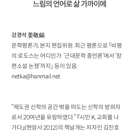
느림의 언어로 삶 가까이에
姜敬錫
강경석
문학평론가, 본지 편집위원. 최근 평론으로 「비평
의 로도스는 어디인가: ‘근대문학 종언론’에서 ‘장
편소설 논쟁’까지」 등이 있음.
netka@hanmail.net
“제도권 신학의 공간 밖을 떠도는 신학의 방외자
로서
20
여년을 유랑하였다.” 『시민
K
, 교회를 나
가다』
(현암사
2012
)
의 책날개는 저자인 김진호