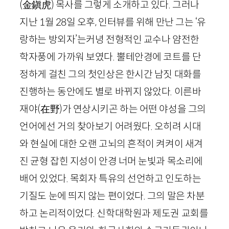
(
金鎭虎
)
목사를 그렇게 소개하고 있다. 그러나
지난
1
월
28
일 오후, 인터뷰를 위해 만난 그는 ‘유
랑하는 방외자’는커녕 전형적인 교수나 얌전한
학자풍에 가까워 보였다. 뿔테안경에 코트를 단
정하게 걸친 그의 첫인상은 한시간 남짓 대화를
진행하는 동안에도 별로 바뀌지 않았다. 이른바
재야
(
在野
)
가 연상시키곤 하는 어떤 야성을 그의
언어에선 거의 찾아보기 어려웠다. 오히려 시대
와 현실에 대한 오랜 고뇌의 흔적이 켜켜이 새겨
진 균형 잡힌 지성이 안경 너머 눈빛과 목소리에
배어 있었다. 목회자 특유의 선언하고 인도하는
기질도 눈에 띄지 않는 편이었다. 그의 말은 차분
하고 논리적이었다. 신학대학원과 제도권 교회를