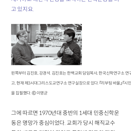
고 있지요.
왼쪽부터 김진호, 강경석. 김진호는 한백교회 담임목사, 한국신학연구소 연구
고, 현재 제3시대그리스도교연구소 연구실장으로 있다. 『리부팅 바울』 『시민 K
을 집필했다. Ⓒ 이영균
그에 따르면
1970
년대 중반의
1
세대 민중신학운
동은 명망가 중심이었다. 교회가 당시 해직교수