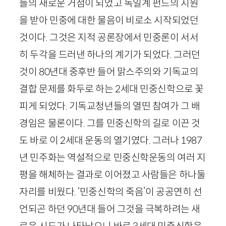
들의 새로운 거점이 되었고 독일계 펀드의 지원
을 받아 민중에 대한 물음이 비로소 시작되었던
것이다. 그것은 지적 공론장에서 민중론이 서서
히 두각을 드러낸 하나의 계기가 되었다. 그러던
것이
80
년대 중후반 들어 맑스주의와 기독교의
결합 문제를 화두로 하는
2
세대 민중신학으로 꽃
피게 되었다. 기독교청년들의 열띤 참여가 그 배
경임은 물론이다. 그를 민중신학의 길로 이끈 것
도 바로 이
2
세대 운동의 열기였다. 그러나
1987
년 민주화는 역설적으로 민중신학운동의 여러 지
평을 해체하는 결과로 이어졌고 사람들은 하나둘
자리를 비웠다. ‘민중신학의 죽음’이 공공연히 선
언되곤 하던
90
년대 들어 그것을 극복하려는 새