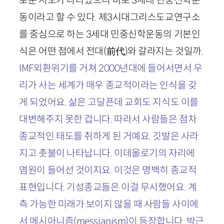
로운 시도가 나타났으니 바로
3
세대 민중신학운
동이라고 할 수 있다. 제
3
시대그리스도교연구소
를 중심으로 하는
3
세대 민중신학운동의 기본인
식은 어떤 점에서 전대
(
前代
)
와 갈라지는 것일까.
IMF
외환위기를 거쳐
2000
년대에 들어서면서 우
리가 사는 세계가 매우 종교적이라는 인식을 갖
게 되었어요. 삶은 고달픈데 교회도 지식도 이를
대변해주지 못한 겁니다. 따라서 사람들은 점차
종교적인 태도를 취하게 된 거예요. 깃발은 사라
지고 촛불이 나타납니다. 이데올로기의 자리에
염원이 들어선 것이지요. 이것은 명백히 종교적
표현입니다. 기성종교들은 이걸 무시했어요. 계
측 가능한 미래가 보이지 않을 때 사람들 사이에
서 메시아니즘(
messianism
)이 등장합니다. 박근