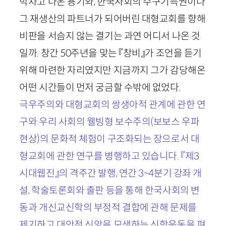
박차고 나온 용기와, 한국사회의 수구기득권이나
그 재생산의 파트너가 되어버린 대형교회를 향해
비판을 서슴지 않는 결기는 과연 어디서 나온 것
일까. 창간
50
주년을 맞는 『창비』가 조언을 듣기
위해 마련한 자리였지만 지금까지 그가 감당해온
어떤 시간들이 먼저 궁금할 수밖에 없었다.
극우주의와 대형교회의 쌍생아적 관계에 관한 연
구와 우리 사회의 웰빙형 보수주의(보보스 우파
현상)의 문화적 체험이 구조화되는 장으로서 대
형교회에 관한 연구를 병행하고 있습니다. 『제
3
시대웹진』의 격주간 발행, 연간
3
~
4
분기 강좌 개
설, 학술토론회와 출판 등을 통해 한국사회의 변
동과 개신교신학의 부정적 결합에 관해 문제를
제기하고 대안적 신앙을 모색하는 신학운동을 펴