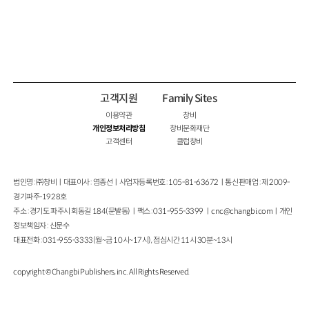
고객지원
Family Sites
이용약관
창비
개인정보처리방침
창비문화재단
고객센터
클럽창비
법인명 : ㈜창비ㅣ대표이사 : 염종선ㅣ사업자등록번호 : 105-81-63672ㅣ통신판매업 : 제 2009-
경기파주-1928호
주소 : 경기도 파주시 회동길 184(문발동)ㅣ팩스 : 031-955-3399 ㅣ
cnc@changbi.com
ㅣ개인
정보책임자 : 신문수
대표전화 : 031-955-3333(월~금 10시~17시), 점심시간 11시 30분~13시
copyright © Changbi Publishers, inc. All Rights Reserved.