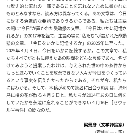
な歴史的な流れの一部であることを忘れないために書かれた
ものとみなすなら、読み方は異なってくる。あの文章は、今日
に対する急進的な要請でありうるからである。私たちは主語
の場に“今日”が置かれた受動態の文章、「今日はいかに記憶さ
れるか」の2017年を経て、主語の場に“私たち”が置かれた能動
態の文章、「今日をいかに記憶するか」の2025年に至った。
2025年４月４日、今日をいかに記憶するか。この文章で、私
たちすべてがともに迎えたあの瞬間をどんな言葉であれ、名づ
けてみようと提案したわけは、与えられた世の中の条件から
もっと進んでいくことを放棄できない人々が今日をつくってい
るという事実を伝えたかったからである。それが今、私たち
にはわかる。そして、本稿が初めて読者に出会う時期は、済州
島に椿の花が散る４月３日と、私たちが2014年あの日に何を
していたかを永遠に忘れることができない４月16日［セウォ
ル号事件］の間なのだ。
梁景彦（文学評論家）
（青柳純一・訳）