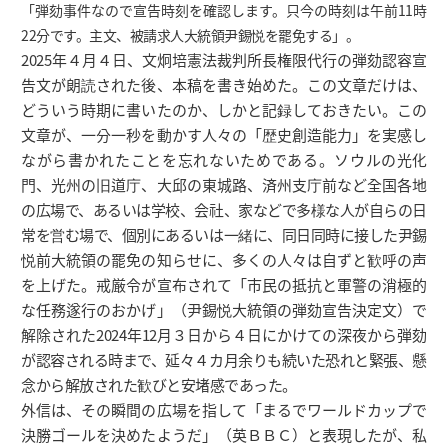
「弾劾事件なので宣告時刻を確認します。只今の時刻は午前11時
22分です。主文、被請求人大統領尹錫悦を罷免する」。
2025年４月４日、文炯培憲法裁判所長権限代行の弾劾認容宣
告文が朗読された後、本稿を書き始めた。この文章だけは、
どういう時期に書いたのか、しかと記録しておきたい。この
文章が、一分一秒を動かす人々の「歴史創造能力」を実感し
ながら書かれたことを忘れないためである。ソウルの光化
門、光州の旧道庁、大邱の東城路、済州支庁前など全国各地
の広場で、あるいは学校、会社、家などで多様な人が自らの日
常を営む場で、個別にあるいは一緒に、同日同時に接した尹錫
悦前大統領の罷免の知らせに、多くの人々は自ずと歓呼の声
を上げた。戒厳令が宣布されて「市民の抵抗と軍警の消極的
な任務遂行のおかげ」（尹錫悦大統領の弾劾宣告決定文）で
解除された2024年12月３日から４日にかけての深夜から弾劾
が認容される時まで、延々４カ月余りも続いた恐れと緊張、懸
念から解放された歓びと安堵感であった。
外信は、その瞬間の広場を指して「まるでワールドカップで
決勝ゴールを決めたようだ」（英ＢＢＣ）と表現したが、私