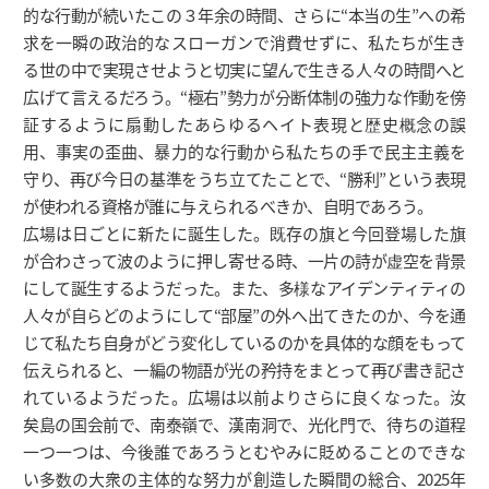
的な行動が続いたこの３年余の時間、さらに“本当の生”への希
求を一瞬の政治的なスローガンで消費せずに、私たちが生き
る世の中で実現させようと切実に望んで生きる人々の時間へと
広げて言えるだろう。“極右”勢力が分断体制の強力な作動を傍
証するように扇動したあらゆるヘイト表現と歴史概念の誤
用、事実の歪曲、暴力的な行動から私たちの手で民主主義を
守り、再び今日の基準をうち立てたことで、“勝利”という表現
が使われる資格が誰に与えられるべきか、自明であろう。
広場は日ごとに新たに誕生した。既存の旗と今回登場した旗
が合わさって波のように押し寄せる時、一片の詩が虚空を背景
にして誕生するようだった。また、多様なアイデンティティの
人々が自らどのようにして“部屋”の外へ出てきたのか、今を通
じて私たち自身がどう変化しているのかを具体的な顔をもって
伝えられると、一編の物語が光の矜持をまとって再び書き記さ
れているようだった。広場は以前よりさらに良くなった。汝
矣島の国会前で、南泰嶺で、漢南洞で、光化門で、待ちの道程
一つ一つは、今後誰であろうとむやみに貶めることのできな
い多数の大衆の主体的な努力が創造した瞬間の総合、2025年