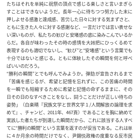
たちはそれを単純に祝祭の頂点で感じる楽しさと言いまぎら
すことはできないようだ。長年一心に待ちつつ努力した末に
押しよせる感激と達成感、苦労した日々に対する気まずさと、
ともに生きた人々に対する感謝など、一言だけでは言い表せな
い深いものが、私たちの歓びと安堵感の底に染みこんでいるか
らだ。各自が味わったその時の感情を大雑把にひっくるめて
表現するのも適切でないし、“歓び”と“安堵感”という言葉でも
十分ではないと感じる。ともに体験したその瞬間を何と呼べ
ばいいのだろう。
“勝利の瞬間”とでも呼んでみようか。弾劾が宣告されるまで
「苦痛を感じるが、希望と記憶を忘れずに、この苦痛の時間
を一瞬でも短縮するために希望と記憶の命ずるままに、その
日その日のなすべきことをなし、闘うことだけが正しい待ちの
姿勢」（白楽晴『民族文学と世界文学１/人間解放の論理を求
めて』、チャンビ、2011年、467頁）であることを胸に納めて
実践した者たちが到達した瞬間だから、これに該当する人すべ
てに“勝利の瞬間”という言葉を返すのが妥当である。これは単
に４か月余の時間だけでなく、尹錫悦政権の度重なる反市民