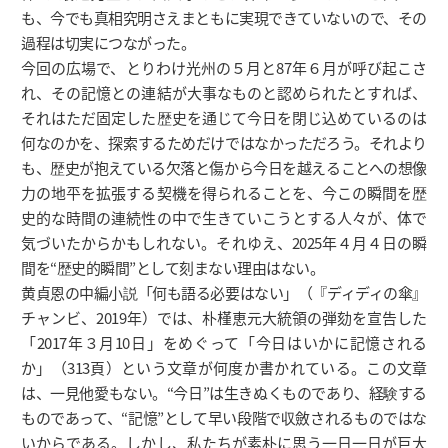
も、今でも真相究明さえまともに実現できていないので、その
過程は切実につながった。
今回の広場で、とりわけ光州の５月と87年６月が呼び起こさ
れ、その記憶との連結が大事なものと認められたとすれば、
それはただ固定した歴史を通じて今日を閉じ込めているのは
何なのかを、探索するためだけではなかっただろう。それより
も、歴史が抱えている欠落と傷から今日を越えることへの想像
力の地平を拡張する契機を得られることを、今この瞬間を歴
史的な時間の連続性の中で生きていこうとする人々が、体で
気づいたからかもしれない。それゆえ、2025年４月４日の瞬
間を“歴史的瞬間”として刻まない理由はない。
黄貞恩の中編小説「何も語る必要はない」（『ディディの傘』
チャンビ、2019年）では、朴槿恵元大統領の弾劾を宣告した
「2017年３月10日」をめぐって「今日はいかに記憶される
か」（313頁）という文章が何度か書かれている。この文章
は、一見他愛もない。“今日”は生きぬくものであり、経験する
ものであって、“記憶”として早い段階で収斂されるものではな
いからである。しかし、私たちが素朴に思う一日一日が巨大