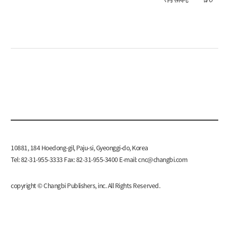
10881, 184 Hoedong-gil, Paju-si, Gyeonggi-do, Korea
Tel: 82-31-955-3333 Fax: 82-31-955-3400 E-mail:
cnc@changbi.com
copyright © Changbi Publishers, inc. All Rights Reserved.