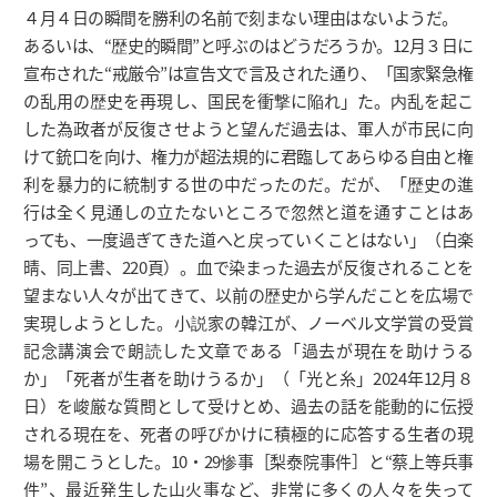
４月４日の瞬間を勝利の名前で刻まない理由はないようだ。
あるいは、“歴史的瞬間”と呼ぶのはどうだろうか。12月３日に
宣布された“戒厳令”は宣告文で言及された通り、「国家緊急権
の乱用の歴史を再現し、国民を衝撃に陥れ」た。内乱を起こ
した為政者が反復させようと望んだ過去は、軍人が市民に向
けて銃口を向け、権力が超法規的に君臨してあらゆる自由と権
利を暴力的に統制する世の中だったのだ。だが、「歴史の進
行は全く見通しの立たないところで忽然と道を通すことはあ
っても、一度過ぎてきた道へと戻っていくことはない」（白楽
晴、同上書、220頁）。血で染まった過去が反復されることを
望まない人々が出てきて、以前の歴史から学んだことを広場で
実現しようとした。小説家の韓江が、ノーベル文学賞の受賞
記念講演会で朗読した文章である「過去が現在を助けうる
か」「死者が生者を助けうるか」（「光と糸」2024年12月８
日）を峻厳な質問として受けとめ、過去の話を能動的に伝授
される現在を、死者の呼びかけに積極的に応答する生者の現
場を開こうとした。10・29惨事［梨泰院事件］と“蔡上等兵事
件”、最近発生した山火事など、非常に多くの人々を失って