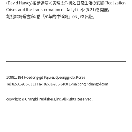
(David Harvey)招請講演＜実現の危機と日常生活の変貌(Realization
Crises and the Transformation of Daily Life)>(6.21)を開催。
創批談論叢書第5巻『変革的中道論』(9月)を出版。
10881, 184 Hoedong-gil, Paju-si, Gyeonggi-do, Korea
Tel: 82-31-955-3333 Fax: 82-31-955-3400 E-mail:
cnc@changbi.com
copyright © Changbi Publishers, inc. All Rights Reserved.