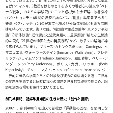
となっております。分断時代の歴史学の現在性を鋭く分析した姜萬
吉(カン･マンキル)教授をはじめとする多くの著者らの論文や｢ベト
ナム戦争 」のような李泳禧(リ･ヨンヒ)教授の社会評論、故朴玄埰
(パク･ヒョンチェ)教授の経済評論などは『創批』編集者である白
樂晴(ベク･ナッチョン)の民族文化論及び分断体制論とも密接な関
連を持っています。復刊以降、‘韓国資本主義の論争’ ‘東アジア平和
論’ ‘分断体制論’ ‘近代適応と近代克服の二重課題論’ ‘新たな生態論
的な視角’ ‘21世紀の韓国社会の発展戦略’ など、数多くの論議が繰
り広げられています。ブルース･カミングス(Bruce Cumings)、イ
マニュエル･ウォーラーステイン(Immanuel Wallerstein)、フレデ
リック･ジェイムソン(Frederick Jameson)、和田春樹、ペリー･ア
ンダーソン(Perry Anderson)、ボリス･カガルリッキー(Boris
Kagarlitsky)、チャールマズ･ジョンソン(Chalmers Johnson)など、
世界的に著名な学者たちとの対談及び彼らの寄稿論文を通して世界
の問題を実感すると同時に我々の問題を世界的な視覚で見つめ、論
議を深める場をも設けてまいりました。
創刊半世紀
、
朝鮮半島知性
の
生
きた
歴史
『
創作
と
批評
』
2006年、創刊40周年を迎えて創批は「運動性の回復」を闡明しな