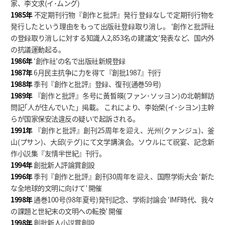
家、李文求(イ･ムング)
1985年
不定期刊行物『創作と批評』発行 登録なしで定期刊行物を
発行したという理由をもって出版社登録取り消し。 ‘創作と批評社
の登録取り消しに対する知識人2,853名の建議文’発表など、国内外
の抗議運動起る。
1986年
‘創作社’の名で出版社新規登録
1987年
6月民主抗争に力を得て『創批1987』刊行
1988年
季刊『創作と批評』登録、復刊(通巻59号)
1989年
『創作と批評』冬号に黃晳暎(ファン･ソッヨン)の北朝鮮訪
問記｢人が住んでいた」掲載。 これにより、李始榮(イ･シヨン)主幹
らが国家保安法違反の疑いで起訴される。
1991年
『創作と批評』創刊25周年を迎え、光州(クァンジュ)、釜
山(プサン)、大邱(テグ)にて文学講演会。ソウルにて祝宴、記念新
作小説集『友情半世紀』刊行。
1994年
創批新人評論賞創設
1996年
季刊『創作と批評』創刊30周年を迎え、国際学術大会 ‘新た
な全地球的文明に向けて’ 開催
1998年
通巻100号(98年夏号)発刊記念、学術討論会 ‘IMF時代、我々
の課題と世紀末の文明への転換’ 開催
1998年
創批新人小説賞創設