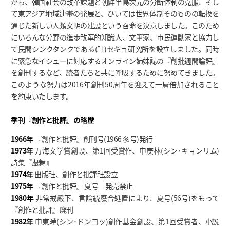
がら、韓国社会の改革課題と朝鮮半島次元の分断体制の克服、そし
て東アジア地域連帯の発展と、ひいては世界体制そのものの転換を
通じた新しい人類文明の建設という召命を決意しました。このため
にいろんな分野の進歩改革的知識人、文筆家、市民運動家と協力し
て民間シンクタンクである(社)セギョ研究所を設立しました。同時
に緊急なイシューに対応するオンライン姉妹誌の『創批週間論評』
を創刊するなど、読者たちと共に呼吸するために努めてきました。
このような努力は2016年創刊50周年を迎えて一層倍加されること
を約束いたします。
季刊『創作と批評』の略歴
1966年
『創作と批評』創刊号(1966 冬号)発行
1973年
万海文学賞創設、第1回受賞作、申庚林(シン･キョンリム)
詩集『農舞』
1974年
出版社、創作と批評社設立
1975年
『創作と批評』 夏号 発売禁止
1980年
非常戒嚴下、言論統廢合処置により、夏号(56号)をもって
『創作と批評』廃刊
1982年
申東曄(シン･ドンヨッ)創作基金創設、第1回受賞者、小説