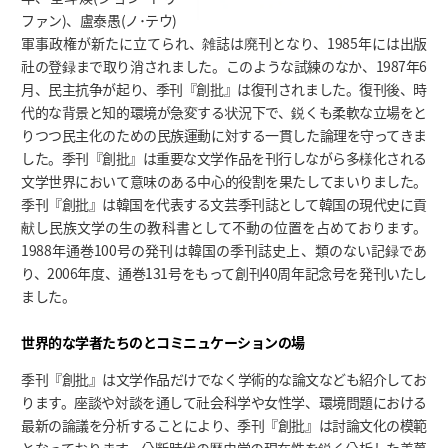
ファン)、盧泰愚(ノ･テウ)
軍事政権が新たに立てられ、雑誌は廃刊となり、1985年には出版
社の登録まで取り消されました。このような試練のなか、1987年6
月、民主抗争が起り、季刊『創批』は復刊されました。復刊後、時
代的な背景と知的環境が急変する状況下で、鋭くも柔軟な立場をと
りつつ民主化のための民族運動に対する一貫した論理を守ってきま
した。季刊『創批』は重要な文学作品を刊行しながら多様化される
文学世界において意味のある中心的役割を果たしてまいりました。
季刊『創批』は韓国を代表する文芸季刊誌として韓国の現代史に貢
献し民族文学の生の教科書として不動の位置を占めております。
1988年通巻100号の発刊は韓国の季刊誌史上、類のない記録であ
り、2006年度、通巻131号をもって創刊40周年記念号を発刊いたし
ました。
世界的な学者たちのとコミニュケーションの場
季刊『創批』は文学作品だけでなく学術的な論文なども紹介してお
ります。座談や対談を通して社会科学や女性学、環境問題における
最新の論議を分析することにより、季刊『創批』は討論文化の模範