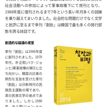
社会活動への参加によって軍事政権下にて廃刊となり、
1988年度に復刊されるまで7年という長い年月多くの試練
を乗り越えてまいりました。社会的な問題だけでなく文学
と批評に至るまで季刊『創批』は韓国で最も多くの発行部
数を誇る雑誌です。
創造的な論議の産室
季刊『創批』は1966年度
に創刊されました。1970
年代、朴正熙(バク･ジョ
ンヒ)軍事政権の弾圧に立
ち向かい、韓国の読者の
熱烈な支技を受けた季刊
『創批』は分断時代の民
族民主運動の場であり、
真の民族文学の拠点であ
りました。しかし1980
年、全斗煥(ジョン･ドゥ