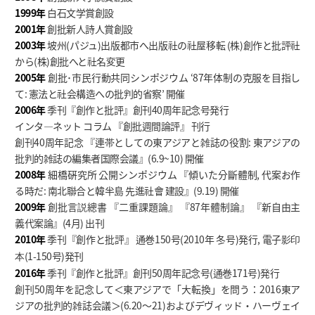
1999年
白石文学賞創設
2001年
創批新人詩人賞創設
2003年
坡州(パジュ)出版都市へ出版社の社屋移転 (株)創作と批評社
から(株)創批へと社名変更
2005年
創批･市民行動共同シンポジウム ‘87年体制の克服を目指し
て: 憲法と社会構造への批判的省察’ 開催
2006年
季刊『創作と批評』創刊40周年記念号発行
インタ―ネット コラム 『創批週間論評』 刊行
創刊40周年記念 『連帯としての東アジアと雑誌の役割: 東アジアの
批判的雑誌の編集者国際会議』(6.9~10) 開催
2008年
細橋硏究所 公開シンポジウム 『傾いた分斷體制, 代案お作
る時だ: 南北聯合と韓半島 先進社會 建設』(9.19) 開催
2009年
創批言説總書 『二重課題論』 『87年體制論』 『新自由主
義代案論』(4月) 出刊
2010年
季刊『創作と批評』 通巻150号(2010年 冬号)発行, 電子
影印
(1-150号)発刊
本
2016年
季刊『創作と批評』創刊50周年記念号(通巻171号)発行
創刊50周年を記念して＜東アジアで「大転換」を問う：2016東ア
ジアの批判的雑誌会議＞(6.20～21)およびデヴィッド・ハーヴェイ