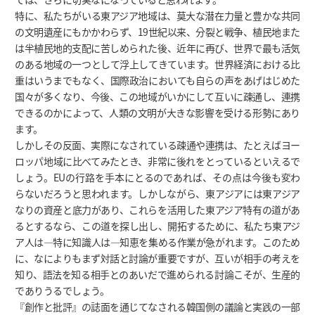
特に、私たちがいる東アジア地域は、莫大な潜在力量と豊かな共同
の文明遺産にもかかわらず、19世紀以来、分裂と戦争、植民地また
は半植民地的支配に苦しめられた後、近年に再び、世界で最も活気
のある地域の一つとして浮上してきています。世界経済における比
重はいうまでもなく、国際政治においても自らの声をあげはじめた
国々が多くなり、今後、この地域がいかにして互いに疎通し、連携
できるのかによって、人類の文明が大きな影響を受ける形勢にあり
ます。
しかしその反面、実際になされている疎通や連携は、たとえばヨー
ロッパ地域に比べてみたとき、非常に後れをとっているといえるで
しょう。EUの行路を手本にとるのであれば、その点は今後も変わ
らないだろうと思われます。しかしながら、東アジアには東アジア
なりの資産と底力があり、これらを活用した東アジア特有の道があ
るとするなら、この道を探し出し、開拓するために、私たち東アジ
ア人は―特に知識人は―知恵を集める作業が急がれます。このため
に、なによりもまず対話と討論が重要ですが、互いが相手の考えを
知り、語法を知る相手とのあいだで進められる討論こそが、生産的
でありうるでしょう。
『創作と批評』の誌面を通じてなされる韓国側の議論と実践の一部