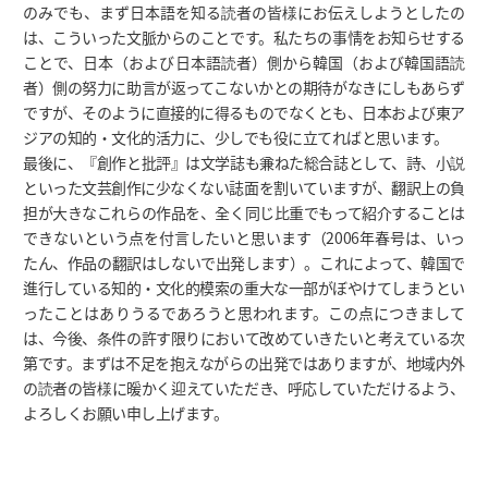
のみでも、まず日本語を知る読者の皆様にお伝えしようとしたの
は、こういった文脈からのことです。私たちの事情をお知らせする
ことで、日本（および日本語読者）側から韓国（および韓国語読
者）側の努力に助言が返ってこないかとの期待がなきにしもあらず
ですが、そのように直接的に得るものでなくとも、日本および東ア
ジアの知的・文化的活力に、少しでも役に立てればと思います。
最後に、『創作と批評』は文学誌も兼ねた総合誌として、詩、小説
といった文芸創作に少なくない誌面を割いていますが、翻訳上の負
担が大きなこれらの作品を、全く同じ比重でもって紹介することは
できないという点を付言したいと思います（2006年春号は、いっ
たん、作品の翻訳はしないで出発します）。これによって、韓国で
進行している知的・文化的模索の重大な一部がぼやけてしまうとい
ったことはありうるであろうと思われます。この点につきまして
は、今後、条件の許す限りにおいて改めていきたいと考えている次
第です。まずは不足を抱えながらの出発ではありますが、地域内外
の読者の皆様に暖かく迎えていただき、呼応していただけるよう、
よろしくお願い申し上げます。