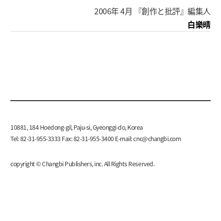
2006年 4月 『創作と批評』編集人
白樂晴
10881, 184 Hoedong-gil, Paju-si, Gyeonggi-do, Korea
Tel: 82-31-955-3333 Fax: 82-31-955-3400 E-mail:
cnc@changbi.com
copyright © Changbi Publishers, inc. All Rights Reserved.