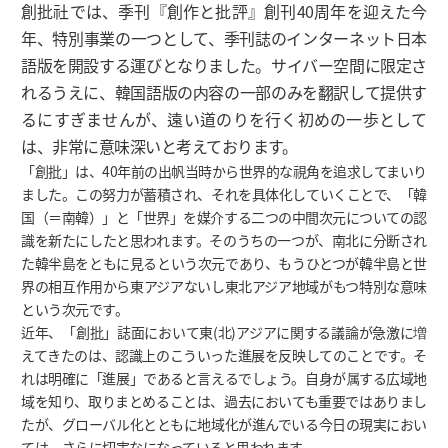
創批社では、季刊『創作と批評』創刊40周年を迎えた今
年、特別事業の一つとして、季刊誌のインターネット日本
語版を開設する運びとなりました。サイバー空間に限定さ
れるうえに、韓国語版の内容の一部のみを翻訳して提供す
るにすぎませんが、遠い道のりを行く初めの一歩として
は、非常に意味深いと考えております。
「創批」は、40年前の出帆当時から世界的な視角を追求してまいり
ました。この努力が蓄積され、それを具体化していくことで、「韓
国（＝南韓）」と「世界」を媒介する二つの中間次元についての認
識を新たにしたと思われます。そのうちの一つが、南北に分断され
た韓半島をともに見るという次元であり、もうひとつが韓半島と世
界の相互作用から東アジアないし東北アジア地域がもつ特別な意味
という次元です。
近年、「創批」誌面において東(北)アジアに関する議論が急激に増
えてきたのは、認識上のこういった進展を反映してのことです。そ
れは明確に「進展」であると言えるでしょう。自身が属する広域地
域を知り、取りまとめることは、過去においても重要ではありまし
たが、グローバル化とともに地域化が進んでいる今日の現実におい
ては、さらに切実なになっていると思われます。