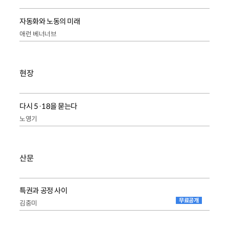
자동화와 노동의 미래
애런 베너너브
현장
다시 5·18을 묻는다
노영기
산문
특권과 공정 사이
무료공개
김중미