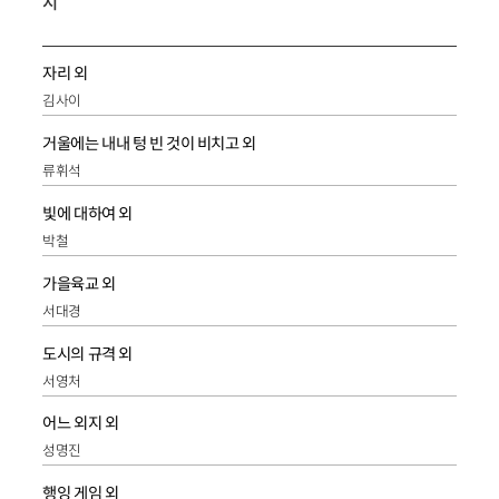
시
자리 외
김사이
거울에는 내내 텅 빈 것이 비치고 외
류휘석
빛에 대하여 외
박철
가을육교 외
서대경
도시의 규격 외
서영처
어느 외지 외
성명진
행잉 게임 외