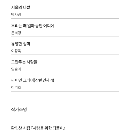
서울의 바깥
박사랑
우리는 왜 얼마 동안 어디에
은희경
유명한 정희
이장욱
그만두는 사람들
임솔아
싸이먼 그레이(장편연재 4)
이기호
작가조명
황인찬 시집 『사랑을 위한 되풀이』