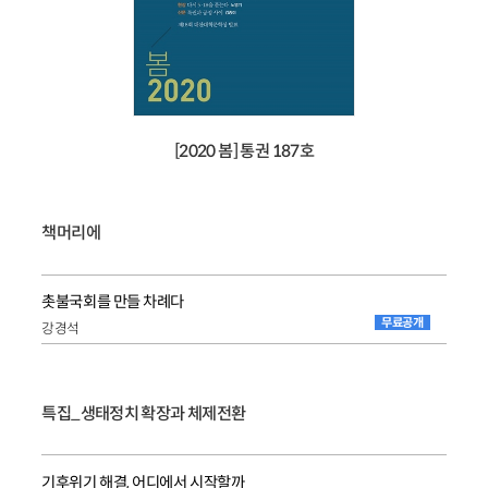
[2020 봄] 통권 187호
책머리에
촛불국회를 만들 차례다
무료공개
강경석
특집_생태정치 확장과 체제전환
기후위기 해결, 어디에서 시작할까