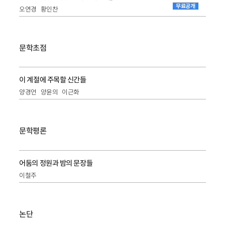
무료공개
오연경
황인찬
문학초점
이 계절에 주목할 신간들
양경언
양윤의
이근화
문학평론
어둠의 정원과 밤의 문장들
이철주
논단