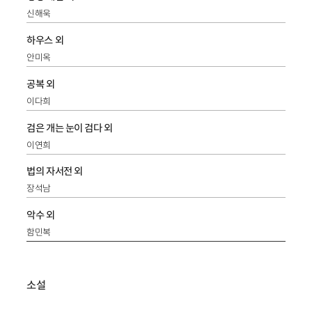
신해욱
하우스 외
안미옥
공복 외
이다희
검은 개는 눈이 검다 외
이연희
법의 자서전 외
장석남
악수 외
함민복
소설