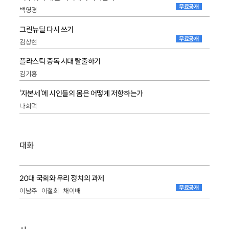
무료공개
백영경
그린뉴딜 다시 쓰기
무료공개
김상현
플라스틱 중독 시대 탈출하기
김기흥
‘자본세’에 시인들의 몸은 어떻게 저항하는가
나희덕
대화
20대 국회와 우리 정치의 과제
무료공개
이남주
이철희
채이배