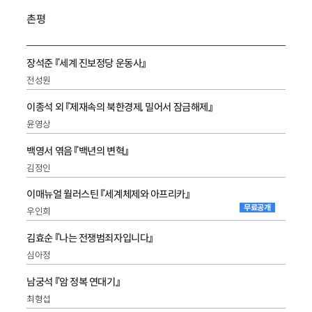
촌평
장석준 『세계 진보정당 운동사』
전성원
이종석 외 『제재속의 북한경제, 밀어서 잠금해제』
윤영상
백영서 엮음 『백년의 변혁』
김정인
이매뉴얼 월러스틴 『세계체제와 아프리카』
무료공개
우인희
김효순 『나는 전쟁범죄자입니다』
심아정
남궁석 『암 정복 연대기』
최형섭