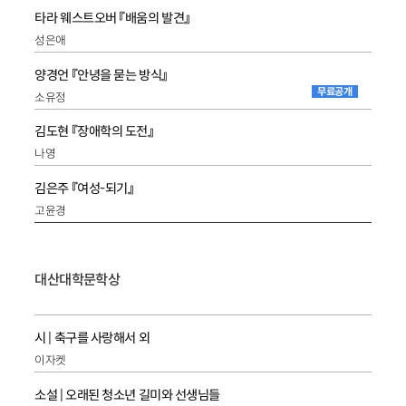
타라 웨스트오버 『배움의 발견』
성은애
양경언 『안녕을 묻는 방식』
무료공개
소유정
김도현 『장애학의 도전』
나영
김은주 『여성-되기』
고윤경
대산대학문학상
시 | 축구를 사랑해서 외
이자켓
소설 | 오래된 청소년 길미와 선생님들