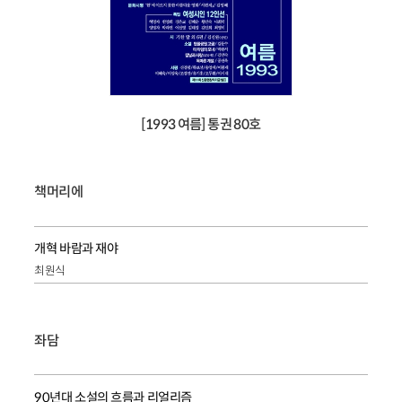
[1993 여름] 통권 80호
책머리에
개혁 바람과 재야
최원식
좌담
90년대 소설의 흐름과 리얼리즘