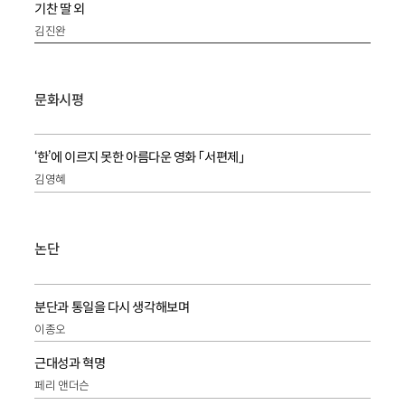
기찬 딸 외
김진완
문화시평
‘한’에 이르지 못한 아름다운 영화 「서편제」
김영혜
논단
분단과 통일을 다시 생각해보며
이종오
근대성과 혁명
페리 앤더슨