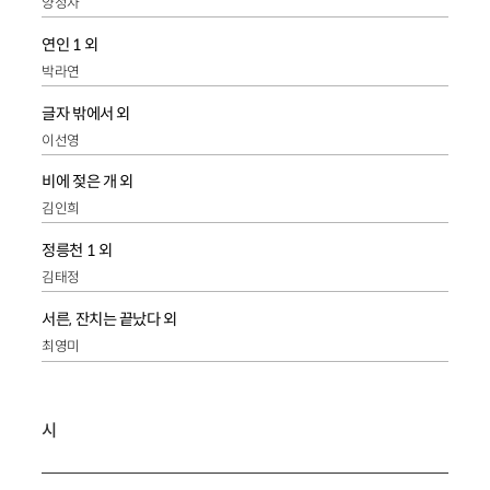
양정자
연인 1 외
박라연
글자 밖에서 외
이선영
비에 젖은 개 외
김인희
정릉천 1 외
김태정
서른, 잔치는 끝났다 외
최영미
시