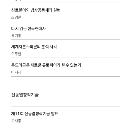
신토불이와 밥상공동체의 실현
조경만
다시 읽는 한국현대사
유기홍
세계자본주의론의 분석 시각
오두환
몬드라곤은 새로운 유토피아가 될 수 있는가
이시재
신동엽창작기금
제11회 신동엽창작기금 발표
고재종