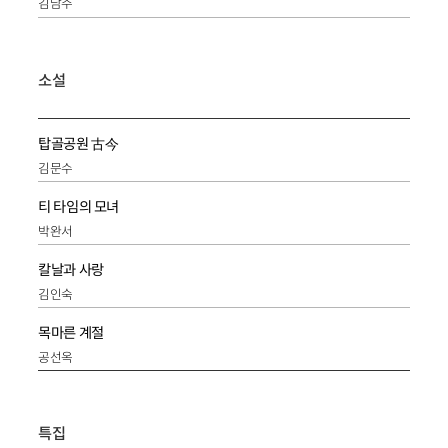
김남주
소설
탑골공원 古今
김문수
티 타임의 모녀
박완서
칼날과 사랑
김인숙
목마른 계절
공선옥
특집