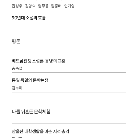
권성우
김향숙
염무웅
임홍배
현기영
90년대 소설의 흐름
평론
베트남전쟁 소설론: 용병의 교훈
송승철
통일 독일의 문학논쟁
김누리
나를 뒤흔든 문학체험
암울한 대학생활을 비춘 시적 충격