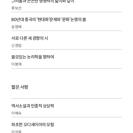
그리움과 끈끈한 생명력의 넓이와 깊이
류보선
80년대 중국의 ‘현대화’문제와 ‘문화’논쟁의 붐
송영배
서로 다른 세 경향의 시
신경림
쓸모있는 논리학을 향하여
이봉재
짧은 서평
역사소설과 민중적 상상력
이혜숙
좌초한 오디세이아의 모험
이성욱