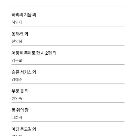
빠리의 겨울 외
허영자
동해行 외
천양희
어둠을 주제로 한 시 2편 외
강은교
슬픈 서커스 외
김혜순
부푼 돛 외
황인숙
못 위의 잠
나희덕
아침 등교길 외