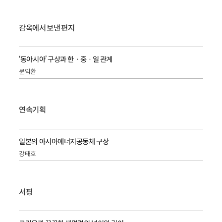
감옥에서 보낸 편지
‘동아시아’ 구상과 한ㆍ중ㆍ일 관계
문익환
연속기획
일본의 아시아에너지공동체 구상
강태호
서평