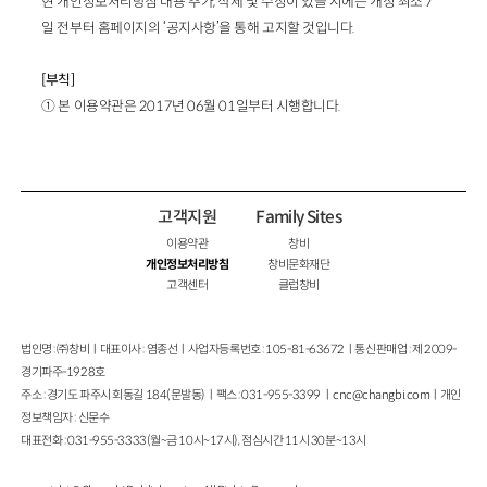
현 개인정보처리방침 내용 추가, 삭제 및 수정이 있을 시에는 개정 최소 7
일 전부터 홈페이지의 ‘공지사항’을 통해 고지할 것입니다.
[
부칙
]
① 본 이용약관은 2017년 06월 01일부터 시행합니다.
고객지원
Family Sites
이용약관
창비
개인정보처리방침
창비문화재단
고객센터
클럽창비
법인명 : ㈜창비ㅣ대표이사 : 염종선ㅣ사업자등록번호 : 105-81-63672ㅣ통신판매업 : 제 2009-
경기파주-1928호
주소 : 경기도 파주시 회동길 184(문발동)ㅣ팩스 : 031-955-3399 ㅣ
cnc@changbi.com
ㅣ개인
정보책임자 : 신문수
대표전화 : 031-955-3333(월~금 10시~17시), 점심시간 11시 30분~13시