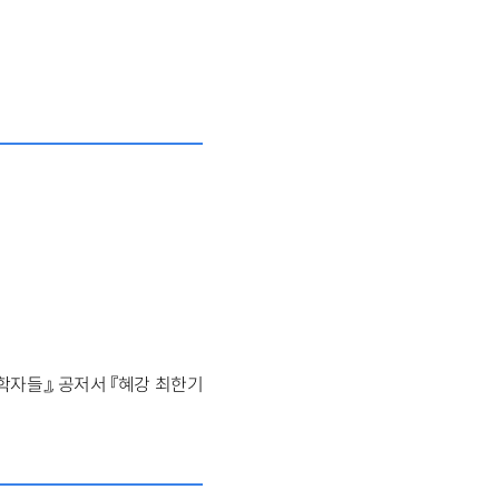
학자들』, 공저서 『혜강 최한기