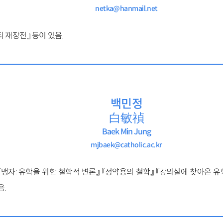
netka@hanmail.net
 재장전』 등이 있음.
백민정
白敏禎
Baek Min Jung
mjbaek@catholic.ac.kr
『맹자: 유학을 위한 철학적 변론』 『정약용의 철학』 『강의실에 찾아온 유
음.