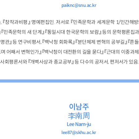
paiknc@snu.ac.kr
, 『창작과비평』 명예편집인. 저서로 『민족문학과 세계문학 1/인간해방
』 『민족문학의 새 단계』 『통일시대 한국문학의 보람』 등의 문학평론집과 『
대문명관』 등 연구비평서, 『백낙청 회화록』 『분단체제 변혁의 공부길』 『
중도며 어째서 변혁인가』 『백낙청이 대전환의 길을 묻다』 『근대의 이중
 사회평론서와
『개벽사상과 종교공부』 등
다수의 공저서, 편저서가 있음.
이남주
李南周
Lee Nam-ju
lee87@skhu.ac.kr