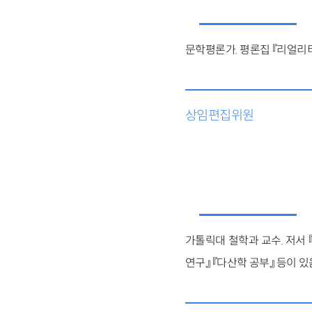
문학평론가. 평론집 『리얼리티
상임편집위원
가톨릭대 철학과 교수. 저서 
연구』 『다산학 공부』 등이 있