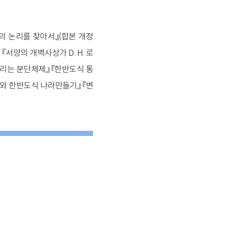
의 논리를 찾아서』(합본 개정
서양의 개벽사상가 D. H. 로
흔들리는 분단체제』 『한반도식 통
과제와 한반도식 나라만들기』
『변