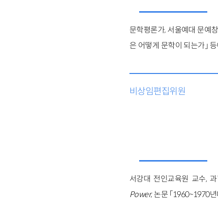
문학평론가, 서울예대 문예창작과
은 어떻게 문학이 되는가」 등
비상임편집위원
서강대 전인교육원 교수, 과
Power
, 논문 「1960~197