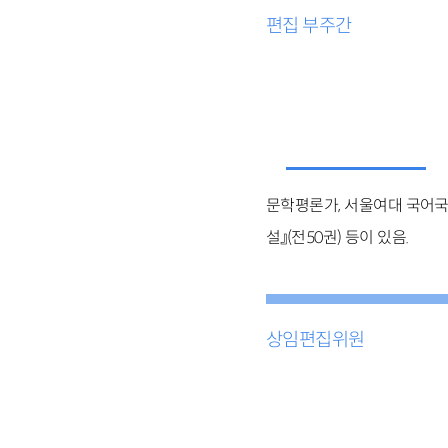
편집 부주간
문학평론가, 서울여대 국어국문
설』(전50권) 등이 있음.
상임편집위원