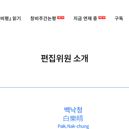
비평』 읽기
창비주간논평
지금 연재 중
구독
NEW
NEW
편집위원 소개
백낙청
白樂晴
Paik, Nak-chung