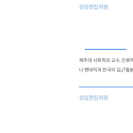
상임편집위원
제주대 사회학과 교수, 인류학
나 팬데믹과 한국의 길』 『돌봄
상임편집위원