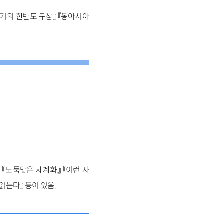
세기의 한반도 구상』 『동아시아
 『도둑맞은 세계화』 『이런 사
읽는다』 등이 있음.