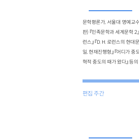
문학평론가, 서울대 명예교수
판) 『민족문학과 세계문학 2
런스』 『D. H. 로런스의 현
일, 현재진행형』 『어디가 
혁적 중도의 때가 왔다』
등의
편집 주간