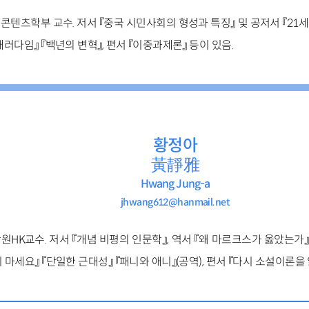
텐츠학부 교수. 저서 『중국 시민사회의 형성과 특징』 및 공저서 『21
패러다임』 『백년의 변혁』, 편서 『이중과제론』 등이 있음.
황정아
黃靜雅
Hwang Jung-a
jhwang612@hanmail.net
HK교수. 저서 『개념 비평의 인문학』, 역서 『왜 마르크스가 옳았는가』
 마세요』 『단일한 근대성』 『패니와 애니』(공역), 편서 『다시 소설이론을 