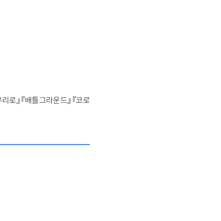
우리로』 『배틀그라운드』 『코로