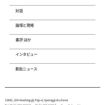
対話
論壇と現場
書評 ほか
インタビュー
創批ニュース
10881, 184 Hoedong-gil, Paju-si, Gyeonggi-do, Korea