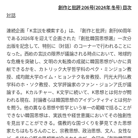
創作と批評 206号(2024年 冬号) 目次
対話
連続企画「 K言説を模索する」は、『創作と批評』創刊60周年
である2026年を迎えて企画された『創批韓国思想選』一次分
出版を記念して、特別に〔対話〕のコーナーで行われることに
なった。西欧の言説の限界が議論される時点において、地球的
な危機を突破し、文明の大転換の成就に韓国思想がいかに貢
献できるかを、カトリック大学哲学科のペク・ミンジョン教
授、成均館大学のイム・ヒョンテク名誉教授、円光大円仏教
学科のホ・ソク教授、文学評論家のファン・ジョンア氏が議
論する。 Kカルチャー、K文学に続いて、K思想とは何かが問
われる現在、討論者らは韓国思想のアイデンティティとは何か
を問う。他の異なる思想や哲学という単一の範疇で括ることが
できない韓国思想は、実践性や経世意識においてその独創性
を見出すことができる。儒教的な国づくりを夢見てきた思想
家たちはもちろんのこと、宗教思想、政治思想、文人、女性な