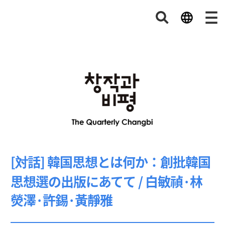
[対話] 韓国思想とは何か：創批韓国
思想選の出版にあてて / 白敏禎·林
熒澤·許錫·黃靜雅