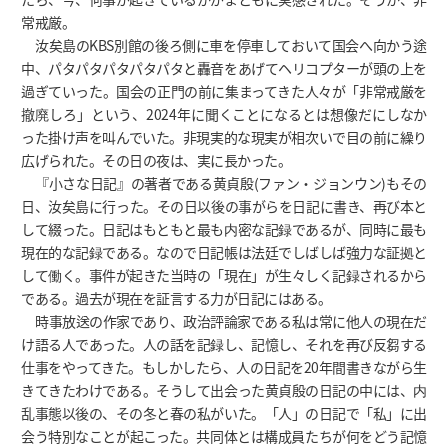
常戒厳。
汝矣島のKBS別館の後ろ側に車を停車しておいて国会へ向かう途
中、パタパタパタパタパタと轟音をあげてヘリコプターが頭の上を
過ぎていった。国会の正門の前に集まってきた人々が「非常戒厳を
撤廃しろ」という、2024年に聞くことになるとは想像だにしなか
った掛け声を叫んでいた。非現実的な現実が相次いで目の前に繰り
広げられた。その日の夜は、実に長かった。
『小さな日記』の著者である黄貞殷(ファン・ジョンウン)もその
日、汝矣島に行った。その日以後の事がらを日記に書き、再び本と
して綴った。日記はもともと最も内密な記録であるが、同時に最も
現在的な記録である。なので日記帳は法廷でしばしば強力な証拠と
して働く。事件が起きた当時の「現在」が生々しく記録されるから
である。過去が現在を証言する力が日記にはある。
時事放送の作家であり、政治評論家である私は常に他人の現在だ
け語る人であった。人の話を記録し、記憶し、それを再び反芻する
仕事をやってきた。もしかしたら、人の日記を20年間書きながら生
きてきたわけである。そうして出会った黄貞殷の日記の中には、内
乱事態以後の、その冬と春の私がいた。「人」の日記で「私」に出
会う特別なことが起こった。共同体とは構成員たちが何をどう記憶