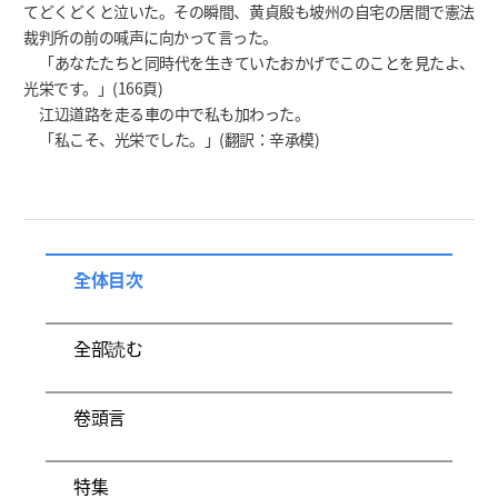
てどくどくと泣いた。その瞬間、黄貞殷も坡州の自宅の居間で憲法
裁判所の前の喊声に向かって言った。
「あなたたちと同時代を生きていたおかげでこのことを見たよ、
光栄です。」(166頁)
江辺道路を走る車の中で私も加わった。
「私こそ、光栄でした。」(翻訳：辛承模)
全体目次
全部読む
卷頭言
特集