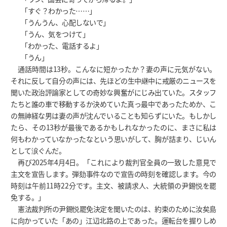
「すぐ？わかった……」
「うんうん、心配しないで」
「うん、気をつけて」
「わかった、電話するよ」
「うん」
通話時間は13秒。こんなに短かったか？妻の声に元気がない。
それに反して自分の声には、先ほどの生中継中に戒厳のニュースを
聞いた政治評論家としての奇妙な興奮がにじみ出ていた。スタッフ
たちと誰の車で移動するか決めていた真っ最中であったためか、こ
の無神経な男は妻の声が沈んでいることも知らずにいた。もしかし
たら、その13秒が最後であるかもしれなかったのに、まさに私は
何もわかっていなかったなという思いがして、胸が詰まり、じいん
として涙ぐんだ。
再び2025年4月4日。「これにより裁判官全員の一致した意見で
主文を宣告します。弾劾事件なので宣告の時刻を確認します。今の
時刻は午前11時22分です。主文、被請求人、大統領の尹錫悦を罷
免する。」
憲法裁判所の尹錫悦罷免決定を聞いたのは、約束のために汝矣島
に向かっていた「あの」江辺北路の上であった。運転台を握りしめ