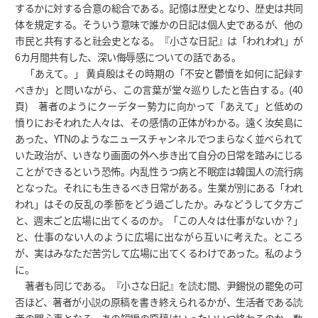
するかに対する合意の総合である。記憶は歴史となり、歴史は共同
体を規定する。そういう意味で誰かの日記は個人史であるが、他の
市民と共有すると社会史となる。『小さな日記』は「われわれ」が
6カ月間共有した、深い侮辱感についての話である。
「あえて。」 黄貞殷はその時期の「不安と鬱憤を如何に記録す
べきか」と問いながら、この言葉が堂々巡りしたと告白する。(40
頁) 著者のようにクーデター勢力に向かって「あえて」と低めの
憤りにおそわれた人々は、その感情の正体がわかる。遠く汝矣島に
あった、YTNのようなニュースチャンネルでつまらなく並べられて
いた政治が、いきなり画面の外へ歩き出て自分の日常を踏みにじる
ことができるという恐怖。内乱性うつ病と不眠症は韓国人の流行病
となった。それにも生きるべき日常がある。生業が別にある「われ
われ」はその反乱の季節をどう過ごしたか。みなどうして夕方ご
と、週末ごと広場に出てくるのか。「この人々は仕事がないか？」
と、仕事のない人のように広場に出ながら互いに考えた。ところ
が、実はみなただ苦労して広場に出てくるわけであった。私のよう
に。
著者も同じである。『小さな日記』を読む間、尹錫悦の罷免の可
否ほど、著者が小説の原稿を書き終えられるかが、生活者である読