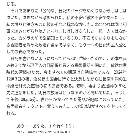
じる。
それであまりに「公的な」日記のページをめくりながらしばしば
泣いた。泣きながら慰められた。私の不安が彼の不安であったし、
私の憤りと諦念もまた彼のそれと違わなかった。われわれは同じ記
事を読みながら無気力となり、しばしば安心した。私一人ではなか
った。カメラの前で全部知っているふり、不安でないふりをしなが
ら視聴者を慰めた政治評論家ではなく、もう一つの日記の主人公と
しての安心であった。
日記を書かないようになってから30年位経ったので、この本を読
み終えてから現代人の日記帳と言える携帯電話を開いた。放送作家
時代の習慣のため、今もすべての通話は自動録音である。2024年
12月3日の夜、汝矣島の国会に行くと決意しながら社長南川洞の生
中継を終えた直後の初の通話である。嗚呼、妻より放送局のPDと
先に通話をした。明日の放送はどうなるのかと聞いていた。そうし
て午後10時56分。妻からかかってきた電話が記録に残っていた。
音声録音をテクストに変えてみた。この頃はAIがすべてをやってく
れる。
「あの……あなた、すぐ行くの？」
「ウン、国会に寄ってから帰るよ。」