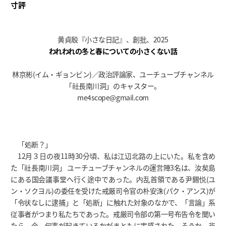
寸評
黄貞殷『小さな日記』、創批、2025
われわれの冬と春についての小さくない話
林京彬(イム・ギョンビン)／政治評論家、ユーチューブチャンネル
「社長南川洞」のキャスター。
me4scope@gmail.com
「処断？」
12月３日の夜11時30分頃、私は江辺北路の上にいた。私を含め
た「社長南川洞」 ユーチューブチャンネルの運営陣3名は、汝矣島
にある国会議事堂へ行く途中であった。内乱首領である尹錫悦(ユ
ン・ソクヨル)の委任を受けた戒厳司令官の朴安洙(パク・アンス)が
「令状なしに逮捕」と「処断」に触れた対象のなかで、「言論」系
従事者がつまり私たちであった。戒厳司令部の第一号布告令を聞い
たら、今、何事が起きているかがまともに実感された。そうか、非