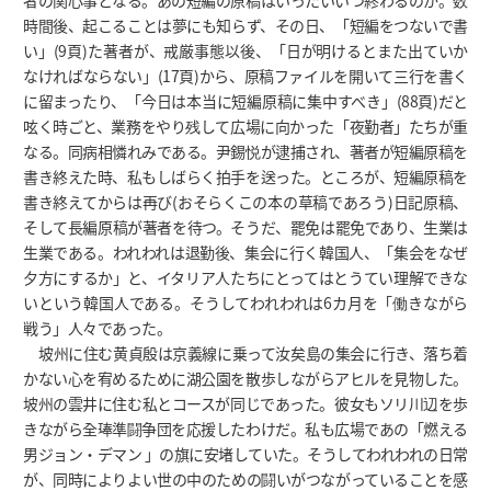
者の関心事となる。あの短編の原稿はいったいいつ終わるのか。数
時間後、起こることは夢にも知らず、その日、「短編をつないで書
い」(9頁)た著者が、戒厳事態以後、「日が明けるとまた出ていか
なければならない」(17頁)から、原稿ファイルを開いて三行を書く
に留まったり、「今日は本当に短編原稿に集中すべき」(88頁)だと
呟く時ごと、業務をやり残して広場に向かった「夜勤者」たちが重
なる。同病相憐れみである。尹錫悦が逮捕され、著者が短編原稿を
書き終えた時、私もしばらく拍手を送った。ところが、短編原稿を
書き終えてからは再び(おそらくこの本の草稿であろう)日記原稿、
そして長編原稿が著者を待つ。そうだ、罷免は罷免であり、生業は
生業である。われわれは退勤後、集会に行く韓国人、「集会をなぜ
夕方にするか」と、イタリア人たちにとってはとうてい理解できな
いという韓国人である。そうしてわれわれは6カ月を「働きながら
戦う」人々であった。
坡州に住む黄貞殷は京義線に乗って汝矣島の集会に行き、落ち着
かない心を宥めるために湖公園を散歩しながらアヒルを見物した。
坡州の雲井に住む私とコースが同じであった。彼女もソリ川辺を歩
きながら全琫準闘争団を応援したわけだ。私も広場であの「燃える
男ジョン・デマン 」の旗に安堵していた。そうしてわれわれの日常
が、同時によりよい世の中のための闘いがつながっていることを感