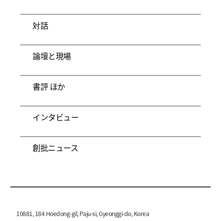
対話
論壇と現場
書評 ほか
インタビュー
創批ニュース
10881, 184 Hoedong-gil, Paju-si, Gyeonggi-do, Korea