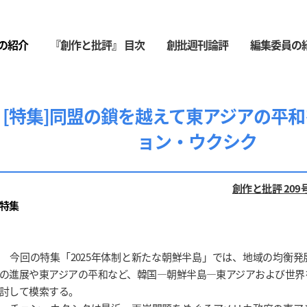
の紹介
『創作と批評』 目次
創批週刊論評
編集委員の
[特集]同盟の鎖を越えて東アジアの平
ョン・ウクシク
創作と批評 209号
特集
今回の特集「2025年体制と新たな朝鮮半島」では、地域の均衡
の進展や東アジアの平和など、韓国―朝鮮半島―東アジアおよび世界
討して模索する。