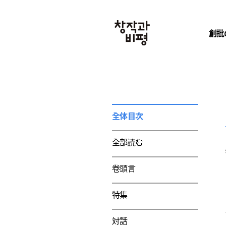
創批
全体目次
全部読む
卷頭言
特集
対話