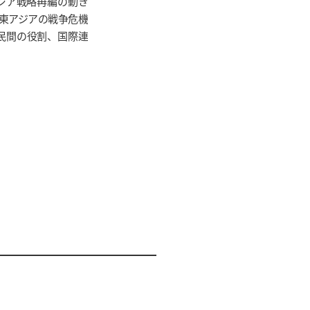
ジア戦略再編の動き
東アジアの戦争危機
と民間の役割、国際連