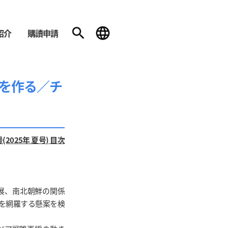
紹介
購讀申請
和を作る／チ
(2025年 夏号) 目次
発展、南北朝鮮の関係
を網羅する懸案を検