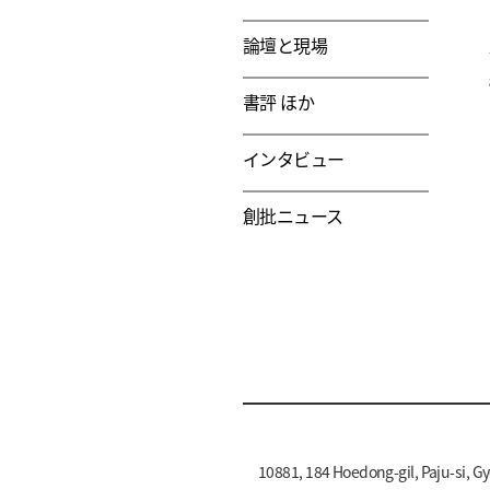
論壇と現場
書評 ほか
インタビュー
創批ニュース
10881, 184 Hoedong-gil, Paju-si, G