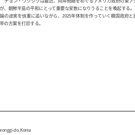
チョン・ウクシクは最近、両岸問題をめぐるアメリカ政府の東ア
が、朝鮮半島の平和にとって重要な変数になりうることを喚起する。
論の虚実を慎重に追いながら、2025年体制を作っていく韓国政府
帯の方案を打診する。
yeonggi-do, Korea