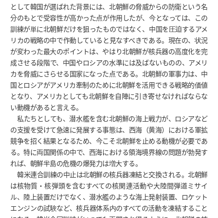
として韓国が選ばれた背景には、北朝鮮の脅威からの防衛という名
分のもとで受容性が高かった点が作用したが、今となっては、この
訓練が単に北朝鮮だけを狙ったものではなく、中国を圧迫するアメ
リカの戦略の中で作動していると見なすべきである。現在の、状況
が変わった最大のポイントは、やはり北朝鮮が核兵器の高度化を完
成させる段階で、中国やロシアの水準には及ばないものの、アメリ
カを脅威にさらせる国家になった点である。北朝鮮の軍事力は、中
国とロシアがアメリカ牽制のために北朝鮮を活用できる戦略的価値
となり、アメリカとしても北朝鮮を自陣に引き寄せなければならな
い動機があると言える。
私たちとしても、潜水艦を含む北朝鮮の海上戦力が、ロシアなど
の支援を受けて急速に発展する事態は、西海（黄海）における軍拡
競争を招く結果となるため、今こそ北朝鮮を止める動機が必要であ
る。特に両国関係の中で、西海における領海境界線の問題が勃発す
れば、朝鮮半島の危機の爆発力は増大する。
韓米連合訓練の中止は北朝鮮の核兵器凍結と交換される。北朝鮮
は核物質・核弾頭を含むすべての核関連活動や大陸間弾道ミサイ
ル、陸上装置だけでなく、潜水艦のような海上発射装置、ロケット
エンジンの試験など、核兵器体系内のすべての活動を凍結すること