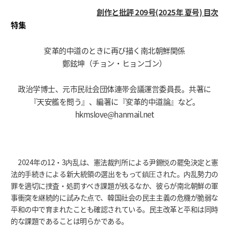
創作と批評 209号(2025年 夏号) 目次
特集
変革的中道のときに再び描く南北朝鮮関係
鄭鉉坤（チョン・ヒョンゴン）
政治学博士、元市民社会団体連帯会議運営委員長。共著に
『天安艦を問う』、編著に『変革的中道論』など。
hkmslove@hanmail.net
2024年の12・3内乱は、憲法裁判所による尹錫悦の罷免決定と憲
法的手続きによる新大統領の選出をもって鎮圧された。内乱勢力の
罪を適切に捜査・処罰すべき課題が残るなか、彼らが南北朝鮮の軍
事衝突を継続的に試みた点で、韓国社会の民主主義の危機が脆弱な
平和の中で育まれたことも確認されている。民主改革と平和は同時
的な課題であることは明らかである。