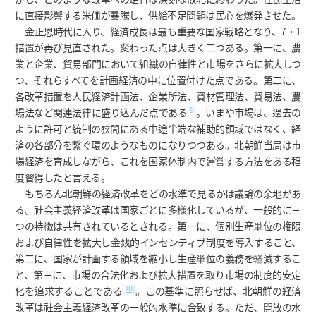
に直接影響する米価が暴騰し、供給不足問題は民心を爆発させた。
金正恩時代に入り、経済成長は最も重要な国家戦略となり、7・1
措置が再び見直された。変わった点は大きく二つある。第一に、農
業と企業、貿易部門において組織の自律性と市場をさらに拡大しつ
つ、それらすべてを計画経済の中に位置付けた点である。第二に、
各改革措置を人民経済計画法、企業所法、資材管理法、貿易法、農
[9]
場法など関連法律に盛り込んだ点である
。いまや市場は、過去の
ように許可と統制の狭間にある中途半端な補助的領域ではなく、経
済の各部分を繋ぐ環のようなものになりつつある。北朝鮮当局は市
場経済を育成しながら、これを国家体制内で運営する方法をある程
度習得したと言える。
もちろん北朝鮮の経済改革をどの水準で見るかは議論の余地があ
る。社会主義経済改革は国家ごとに多様化しているが、一般的に三
つの特徴は共有されているとされる。第一に、個別生産単位の権限
および自律性を拡大し金銭的インセンティブ制度を導入すること、
第二に、国家が計画する領域を縮小し生産単位の義務を軽減するこ
と、第三に、市場の合法化および拡大措置を取り市場の制度的安定
[10]
化を追求することである
。この基準に照らせば、北朝鮮の経済
改革は社会主義経済改革の一般的水準に合致する。ただ、開放の水