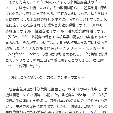
そうした点で、2019年2月のハノイでの米朝首脳会談の「ノーデ
ィール」は今なお惜しまれる。その瞬間は明らかに朝鮮半島の平和
プロセスが停滞した日でもある。当時の失敗によって、私たちはさ
らに強力化した北朝鮮の核兵器体系に直面することとなった。65
発に達すると推定される核爆弾と大陸間弾道ミサイル（ICBM）、
多弾頭ミサイル、極超音速ミサイル、潜水艦発射弾道ミサイル
[1]
（SLBM）
が、北朝鮮の保有する核兵器の高度化の実態であると
見られる。その現実については、北朝鮮の核施設を数度にわたって
視察したアメリカの核専門家ジークフリート・ヘッカー博士
（Siegfried S. Hecker）の表現が適切と思われる。「北朝鮮は核兵
器でアメリカとその同盟国を脅威に晒すことのできる、3か国の一
[2]
つとして台頭した」
。
40数年ぶりに変わった、力のカウンターウエイト
社会主義諸国が体制危機に直面した1980年代の中・後半に、危
機は間違いなく北朝鮮にも訪れた。北朝鮮は1984年に「8・3人民
消費品生産運動」を発議し、海外資本誘致のための「合営法」も制
定し、生産力の促進に乗り出す。しかし北朝鮮は、1987年、140の
[3]
西側債権銀行団から債務不履行国家に指定されてしまう
。1989