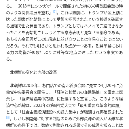
る。「2018年にシンガポールで開催された初の米朝首脳会談の時
[7]
のような関係進展を望む」
。これは直前に、トランプが金正恩に
送った親書が北朝鮮によって受領を拒否されたという報道を確認す
る過程で出た発言であり、トランプとしてはハノイで完結できなか
ったことを再始動させようとする意志表明と見なせる部分である。
もちろん金正恩がこの出発点に並び立つことは容易なことではない
だろう。それでも明らかと思われる点が一つある。朝鮮半島におけ
る力の均衡が40数年ぶりに対等な地点に達したという事実であ
る。
北朝鮮の変化と内部の改革
北朝鮮は2018年、板門店での南北首脳会談に先立つ4月20日に労
働党中央委員会を開催し、「経済と核武力の並進路線」を事実上廃
棄し、「経済建設集中路線」に転換すると宣言した。このような経
済中心路線は、2021年の第8回党大会で「最も重要な革命的課題」
として「社会主義経済建設への総力集中」が強調され再確認された
[8]
。しかし核開発に対する制裁のために外部資源の流入が困難な北
朝鮮の条件下では、数値で列挙される成果でその成否を知ることは