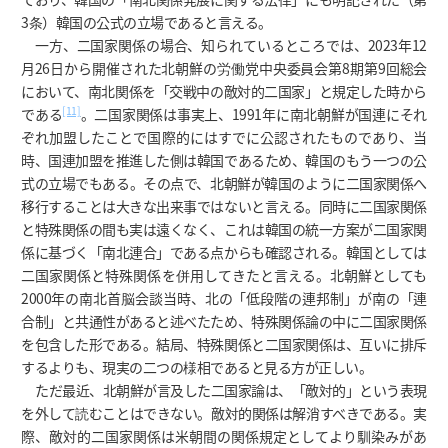
3条）韓国の公式の立場であると言える。
一方、二国家関係の場合、知られているところでは、2023年12
月26日から開催された北朝鮮の労働党中央委員会第8期第9回総会
において、南北関係を「交戦中の敵対的二国家」と規定した時から
[11]
である
。二国家関係は事実上、1991年に南北朝鮮が国連にそれ
ぞれ加盟したことで国際的にはすでに公認されたものであり、当
時、国連加盟を推進した側は韓国であるため、韓国のもう一つの公
式の立場でもある。その点で、北朝鮮が韓国のように二国家関係へ
移行することは大きな出来事ではないと言える。同時に二国家関係
と特殊関係の間も実は遠くなく、これは韓国の統一方案が二国家関
係に基づく「南北連合」である点からも確認される。韓国としては
二国家関係と特殊関係を併用してきたと言える。北朝鮮としても
2000年の南北首脳会談当時、北の「低段階の連邦制」が南の「連
合制」と共通性があると述べたため、特殊関係論の中に二国家関係
を包含した形である。結局、特殊関係と二国家関係は、互いに排斥
するよりも、現実の二つの様相であると見る方が正しい。
ただ最近、北朝鮮が言及した二国家論は、「敵対的」という表現
を外して読むことはできない。敵対的関係は解消すべきである。実
際、敵対的二国家関係は米朝間の関係規定としてより馴染みがあ