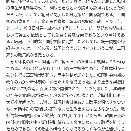
同時に運営するモデルである。だとすれば、経済的に発展した韓国
の存在が北朝鮮の改革・開放を阻むという説明も説得力を失ったの
だろうか。ここで北朝鮮が提示した対応策が二国家論である。二国
家論の背景として、金正恩が直接、韓国の吸収統一論に言及したこ
[16]
とは
、核兵器体系完成への自信とは別に、統一問題の枠組みに
おいて韓国が依然として北朝鮮の脅威要素であるという意味であ
る。結局、平和的な二国家関係に定着したとしても、統一問題の枠
組みの中では、当分の間、韓国と会うことはないという点が、二国
家論の政策的な含意となる。
分断体制の変革に関連して、韓国社会の変化は北朝鮮よりも動的
である。その出発点が1987年6月の民主抗争であり、分断体制から
養分を得る軍事独裁が退き、民主体制が成立した。韓国社会内部の
改革の力が分断体制の一角を崩す瞬間であった。より重要な契機は
2000年に初の南北首脳会談が開催されたことで到来した。北朝鮮
の存在を脅威の対象から包容の対象へと転換させ、分断体制にも一
大転換が起きた。しかし、韓国社会は持続的に改革を深化させつつ
も、分断体制の克服に決定的な力を生み出すには至らなかった。敵
対的な米朝関係の軸が継続して作用して平和が揺らぎ、韓国社会の
内部の守旧勢力も分断体制に依存して数度にわたって政権を維持し
たためである。その歴史的時間のなかでろうそく革命が位置づけら