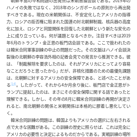
朝鮮半島の平和問題の出発点は米朝首脳会談である。2019年の
ハノイの失敗ではなく、2018年のシンガポールの原則から再出発
すべきである。現在の米朝関係は、不安定化したアメリカの指導
力、ロシアの拒否権に阻まれた国連の対北朝鮮制裁、核兵器の高度
化に加え、ロシアと同盟関係を回復した北朝鮮という新たな変化の
上に成り立っている。何が議題となるべきか。注目すべきは2019
年6月のトランプ・金正恩の板門店会談である。ここで扱われたの
は韓米合同軍事訓練の中止の問題だった。その文脈はハノイ会談決
裂後の北朝鮮の李容浩外相の記者会見での発言から推測できる。彼
は、「制裁解除を要求したのは、それがアメリカにとってより容易
なことだろうと思ったから」だが、非核化措置のための最優先課題
は、北朝鮮に対するアメリカの安全保障である、と述べたことがあ
[14]
る
。したがって、それから4か月余り後に、板門店で金正恩がト
ランプに提起したのは、まさにその安全保障に関する話であったと
理解できる。しかし、その年の8月に韓米合同訓練の再開が決定さ
れると、南北朝鮮の関係と米朝関係は本格的に膠着し悪化してい
く。
韓米合同訓練の問題は、韓国よりもアメリカの選択に左右される
点で大きな困難がある。この訓練の歴史に照らせば、これは完全に
アメリカの必要性と決定によるものだからである。実戦訓練の場所