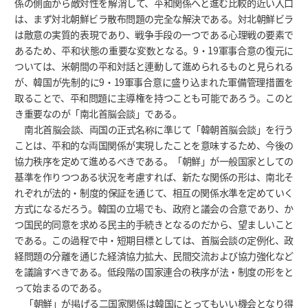
係の側面から敵対性を解消して、平和関係へと進む比較的近い入口
は、まず対北朝鮮ビラ散布問題の完全な解決である。対北朝鮮ビラ
は敵意の実質的表現であり、戦争手段の一つである心理戦の要素で
あるため、平和状態の重要な変数となる。9・19軍事合意の復元に
ついては、米朝間の平和対話と連動して進められるものと見られる
が、韓国が先制的に9・19軍事合意に盛り込まれた軍備管理措置を
取ることで、平和問題に主導権を持つことも可能であろう。このと
き重要なのが「南北首脳会談」である。
南北首脳会談、両国の正式名称に準じて「韓朝首脳会談」を行う
ことは、平和的な両国関係が実現したことを意味するため、今後の
協力秩序を定めて進めるべきである。「朝鮮」が一般国家としての
基準を作りつつある状況を考慮すれば、新たな関係の形は、南北そ
れぞれが法的・制度的保証を通じて、相互の関係水準を定めていく
方式になるだろう。韓国の立場でも、政府と議会の合意であり、か
つ国民的同意を求める民主的手続きとなるのだから、望ましいこと
である。この過程で中・短期目標としては、首脳会談の定例化、政
経問題の分離を通じた経済協力拡大、民間交流および協力強化など
を議論すべきである。低段階の国家連合の秩序が法・制度の形をと
って始まるのである。
「朝鮮」が掲げる二国家関係は韓国にとってもいい機会となり得