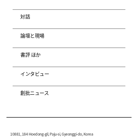
対話
論壇と現場
書評 ほか
インタビュー
創批ニュース
10881, 184 Hoedong-gil, Paju-si, Gyeonggi-do, Korea