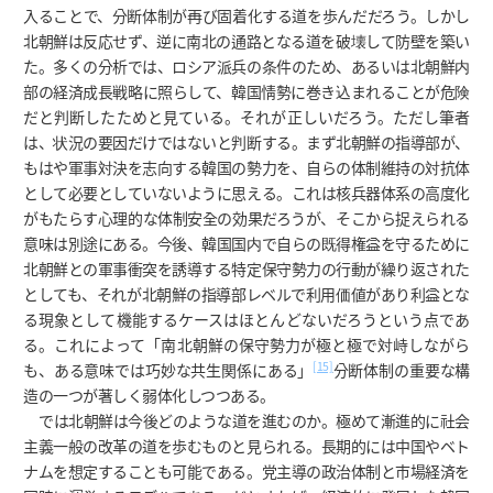
入ることで、分断体制が再び固着化する道を歩んだだろう。しかし
北朝鮮は反応せず、逆に南北の通路となる道を破壊して防壁を築い
た。多くの分析では、ロシア派兵の条件のため、あるいは北朝鮮内
部の経済成長戦略に照らして、韓国情勢に巻き込まれることが危険
だと判断したためと見ている。それが正しいだろう。ただし筆者
は、状況の要因だけではないと判断する。まず北朝鮮の指導部が、
もはや軍事対決を志向する韓国の勢力を、自らの体制維持の対抗体
として必要としていないように思える。これは核兵器体系の高度化
がもたらす心理的な体制安全の効果だろうが、そこから捉えられる
意味は別途にある。今後、韓国国内で自らの既得権益を守るために
北朝鮮との軍事衝突を誘導する特定保守勢力の行動が繰り返された
としても、それが北朝鮮の指導部レベルで利用価値があり利益とな
る現象として機能するケースはほとんどないだろうという点であ
る。これによって「南北朝鮮の保守勢力が極と極で対峙しながら
[15]
も、ある意味では巧妙な共生関係にある」
分断体制の重要な構
造の一つが著しく弱体化しつつある。
では北朝鮮は今後どのような道を進むのか。極めて漸進的に社会
主義一般の改革の道を歩むものと見られる。長期的には中国やベト
ナムを想定することも可能である。党主導の政治体制と市場経済を