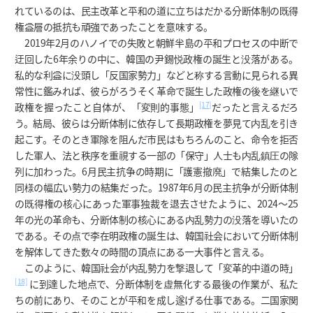
れているのは、民主改革と平和の道に立ちはだかる分断体制の既得
権益層の抵抗も頑強であったことを意味する。
2019年2月のハノイでの失敗と朝鮮半島の平和プロセスの中断で
迂回した6年余りの中に、韓国の尹錫悦政権の誕生と没落がある。
私的な利益に没頭し「反国家勢力」などと称する言動に見られる異
常性に鑑みれば、彼らがろうそく革命で誕生した政権の後を継いで
[17]
政権を握ったこと自体が、「変則的事態」
だったと言えるだろ
う。結局、彼らは分断体制に依存して長期政権を夢見て内乱を引き
起こす。そのとき軍隊を阻んだ市民はもちろんのこと、命令を拒否
した軍人、法と秩序を重視する一部の「保守」人士も内乱鎮圧の隊
列に加わった。6月民主抗争の時期に「護憲撤廃」で結集したのと
同様の幅広い勢力の結集だった。1987年6月の民主抗争が分断体制
の既得権の核心にあった軍事独裁を退去させたように、2024～25
年の光の革命も、分断体制の核心にある内乱勢力の没落を導いたの
である。その点で李在明政権の誕生は、韓国社会において分断体制
を解体してきた数々の時間の頂点にある一大事件と言える。
このように、韓国社会が内乱勢力を撃退して「変革的中道の時」
[18]
に到達した地点で、分断体制を虚無化する最後の作業が、私た
ちの前にあり、そのことが平和を成し遂げる仕事である。二国家関