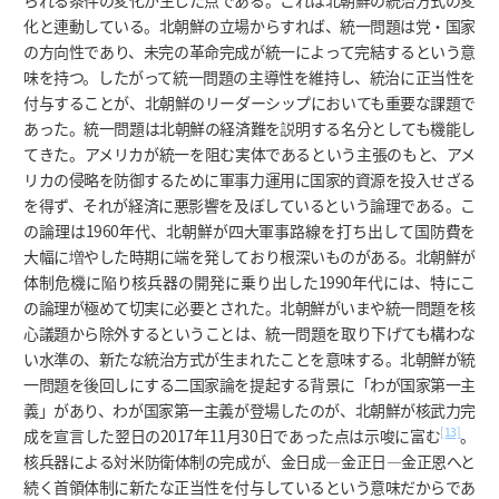
られる条件の変化が生じた点である。これは北朝鮮の統治方式の変
化と連動している。北朝鮮の立場からすれば、統一問題は党・国家
の方向性であり、未完の革命完成が統一によって完結するという意
味を持つ。したがって統一問題の主導性を維持し、統治に正当性を
付与することが、北朝鮮のリーダーシップにおいても重要な課題で
あった。統一問題は北朝鮮の経済難を説明する名分としても機能し
てきた。アメリカが統一を阻む実体であるという主張のもと、アメ
リカの侵略を防御するために軍事力運用に国家的資源を投入せざる
を得ず、それが経済に悪影響を及ぼしているという論理である。こ
の論理は1960年代、北朝鮮が四大軍事路線を打ち出して国防費を
大幅に増やした時期に端を発しており根深いものがある。北朝鮮が
体制危機に陥り核兵器の開発に乗り出した1990年代には、特にこ
の論理が極めて切実に必要とされた。北朝鮮がいまや統一問題を核
心議題から除外するということは、統一問題を取り下げても構わな
い水準の、新たな統治方式が生まれたことを意味する。北朝鮮が統
一問題を後回しにする二国家論を提起する背景に「わが国家第一主
義」があり、わが国家第一主義が登場したのが、北朝鮮が核武力完
[13]
成を宣言した翌日の2017年11月30日であった点は示唆に富む
。
核兵器による対米防衛体制の完成が、金日成―金正日―金正恩へと
続く首領体制に新たな正当性を付与しているという意味だからであ