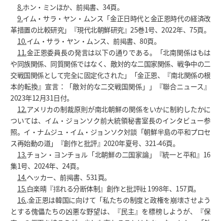
8.
ホン・ミンほか、前掲書、34頁。
9.
イム・サラ・ヤン・ムンス「金正日時代と金正恩時代の経済改
革措置の比較研究」『現代北朝鮮研究』25巻1号、2022年、75頁。
10.
イム・サラ・ヤン・ムンス、前掲書、80頁。
11.
金正恩委員長の発言は以下の通りである。「北南関係はもは
や同族関係、同質関係ではなく、敵対的な二国家関係、戦争中の二
交戦国関係として完全に固定化された」「金正恩、『南北関係の根
本的転換』宣言：「敵対的な二交戦国関係」」『聯合ニュース』
2023年12月31日付。
12.
アメリカの制裁原則が南北朝鮮の関係をいかに制約したかに
ついては、イム・ジョンソク前大統領秘書室長のインタビュー参
照。イ・ナムジュ・イム・ジョンソク対談「朝鮮半島の平和プロセ
ス再始動の道」『創作と批評』2020年夏号、321-46頁。
13.
チョン・ヨンチョル「北朝鮮の二国家論」『統一と平和』16
集1号、2024年、24頁。
14.
ヘッカー、前掲書、531頁。
15.
白楽晴『揺れる分断体制』創作と批評社 1998年、157頁。
16.
.金正恩は韓国に向けて「私たちの制度と政権を崩壊させよう
とする傀儡たちの凶悪な野望は、『民主』を標榜しようが、『保