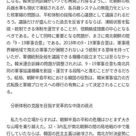
になる。韓米合同訓練がいつでも再開され得るように、北朝鮮の核
兵器水準も現状で凍結されるが、各兵器システムの無能力化といっ
た核軍縮の問題は、平和体制の段階の核心議題として議論されるだ
ろう。議論だけが盛んだった過去を反省するならば、凍結状態を監
視・統制できる体制を運営することが、信頼醸成措置の中心となる
べきである。そして同時に重要となる問題が、まさに南北朝鮮の間
の「9・19軍事合意」である。2018年の9・19軍事合意は、軍事境
界線地域で南北の軍事力が展開されないよう統制する意味を持って
いたが、軍備統制全般を議論できる機構の設立までには至らなかっ
た。韓米連合訓練の問題が調整されれば、9・19軍事合意も南北共
同の軍事協議機構を創設・運営する段階へと進むことができるだろ
う。結局、朝鮮半島平和における韓国の役割は、韓米軍事協力の方
式転換と軍縮プロセスへの移行の有無によって決定されることにな
る。
分断体制の克服を目指す変革的な中道の視点
私たちの立場からすれば、朝鮮半島の平和の危機はひとまず大き
な山場を乗り越えた。12・3内乱が南北朝鮮の間の局地戦の中で進
行していたならば、韓国の民主主義は破壊され、南北が対決姿勢に