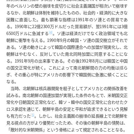
年のベルリンの壁の崩壊を皮切りに社会主義諸国が相次いで崩壊す
るなか、北朝鮮は体制を維持したものの、社会的・経済的に大きな
困難に直面した。最も顕著な指標は1991年のソ連との貿易であ
る。1990年に22億2300万ドルだった貿易額が、翌1991年には3億
[4]
6500万ドルに急減する
。ソ連は経済だけでなく政治領域でも北
朝鮮に衝撃を与える。1990年9月の韓国・ソ連の国交樹立がそれで
ある。ソ連の動きによって韓国の国際連合への加盟が現実化し、北
朝鮮はやむなく、反対していた南北同時加盟に同意することにな
る。1991年9月の出来事である。その後1992年8月には韓国と中国
の国交正常化が続く。これによって南北朝鮮間の力の均衡は揺ら
ぎ、その重心が特にアメリカの影響下で韓国側に急激に傾くことに
なる。
当時、北朝鮮は核兵器開発を梃子としてアメリカとの関係改善を
試みる。南北朝鮮の国連加盟が実現した条件のもとで、米朝国交正
常化や日朝国交正常化など、韓ソ・韓中の国交正常化に合わせたク
ロス承認を通じて、朝鮮半島の安定と平和が追求できるという見解
[5]
も有力だった
。しかし、社会主義圏の崩壊の延長線上で北朝鮮を
見る視点の方がより優勢だったため、その後の朝鮮半島の情勢は、
「敵対的な米朝関係」という骨格によって規定されることとなる。