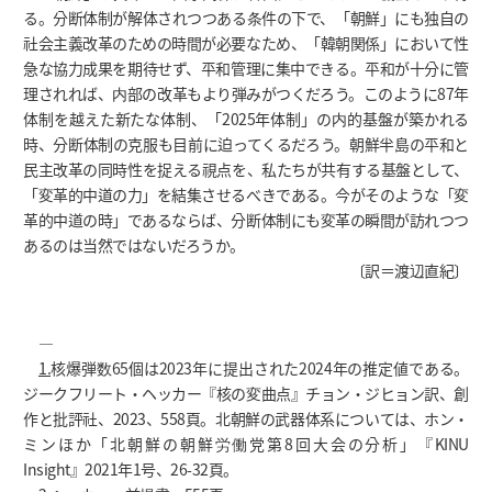
る。分断体制が解体されつつある条件の下で、「朝鮮」にも独自の
社会主義改革のための時間が必要なため、「韓朝関係」において性
急な協力成果を期待せず、平和管理に集中できる。平和が十分に管
理されれば、内部の改革もより弾みがつくだろう。このように87年
体制を越えた新たな体制、「2025年体制」の内的基盤が築かれる
時、分断体制の克服も目前に迫ってくるだろう。朝鮮半島の平和と
民主改革の同時性を捉える視点を、私たちが共有する基盤として、
「変革的中道の力」を結集させるべきである。今がそのような「変
革的中道の時」であるならば、分断体制にも変革の瞬間が訪れつつ
あるのは当然ではないだろうか。
〔訳＝渡辺直紀〕
―
1.
核爆弾数65個は2023年に提出された2024年の推定値である。
ジークフリート・ヘッカー『核の変曲点』チョン・ジヒョン訳、創
作と批評社、2023、558頁。北朝鮮の武器体系については、ホン・
ミンほか「北朝鮮の朝鮮労働党第8回大会の分析」『KINU
Insight』2021年1号、26-32頁。