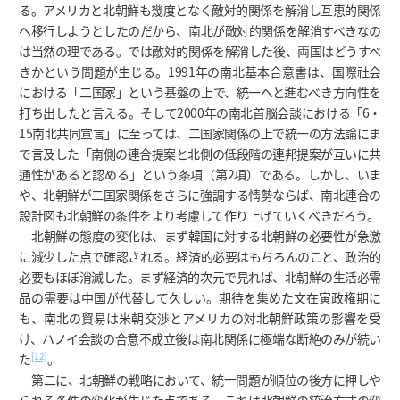
る。アメリカと北朝鮮も幾度となく敵対的関係を解消し互恵的関係
へ移行しようとしたのだから、南北が敵対的関係を解消すべきなの
は当然の理である。では敵対的関係を解消した後、両国はどうすべ
きかという問題が生じる。1991年の南北基本合意書は、国際社会
における「二国家」という基盤の上で、統一へと進むべき方向性を
打ち出したと言える。そして2000年の南北首脳会談における「6・
15南北共同宣言」に至っては、二国家関係の上で統一の方法論にま
で言及した「南側の連合提案と北側の低段階の連邦提案が互いに共
通性があると認める」という条項（第2項）である。しかし、いま
や、北朝鮮が二国家関係をさらに強調する情勢ならば、南北連合の
設計図も北朝鮮の条件をより考慮して作り上げていくべきだろう。
北朝鮮の態度の変化は、まず韓国に対する北朝鮮の必要性が急激
に減少した点で確認される。経済的必要はもちろんのこと、政治的
必要もほぼ消滅した。まず経済的次元で見れば、北朝鮮の生活必需
品の需要は中国が代替して久しい。期待を集めた文在寅政権期に
も、南北の貿易は米朝交渉とアメリカの対北朝鮮政策の影響を受
け、ハノイ会談の合意不成立後は南北関係に極端な断絶のみが続い
[12]
た
。
第二に、北朝鮮の戦略において、統一問題が順位の後方に押しや