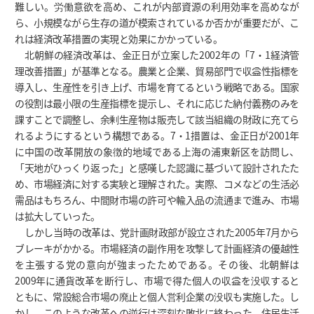
難しい。労働意欲を高め、これが内部資源の利用効率を高めなが
ら、小規模ながら生存の道が模索されているか否かが重要だが、こ
れは経済改革措置の実現と効果にかかっている。
北朝鮮の経済改革は、金正日が立案した2002年の「7・1経済管
理改善措置」が基準となる。農業と企業、貿易部門で収益性指標を
導入し、生産性を引き上げ、市場を育てるという戦略である。国家
の役割は最小限の生産指標を提示し、それに応じた納付義務のみを
課すことで調整し、余剰生産物は販売して該当組織の財政に充てら
れるようにするという構想である。7・1措置は、金正日が2001年
に中国の改革開放の象徴的地域である上海の浦東新区を訪問し、
「天地がひっくり返った」と感嘆した認識に基づいて設計されたた
め、市場経済に対する実験と理解された。実際、コメなどの生活必
需品はもちろん、中間財市場の許可や輸入品の流通まで進み、市場
は拡大していった。
しかし当時の改革は、党計画財政部が設立された2005年7月から
ブレーキがかかる。市場経済の副作用を攻撃して計画経済の優越性
を主張する党の意向が強まったためである。その後、北朝鮮は
2009年に通貨改革を断行し、市場で得た個人の収益を没収すると
ともに、常設総合市場の廃止と個人営利企業の没収も実施した。し
かし、このような改革への逆行は深刻な敗北に終わった。住民生活