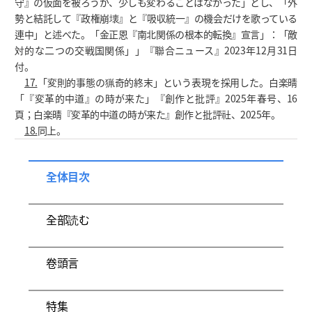
守』の仮面を被ろうが、少しも変わることはなかった」とし、「外
勢と結託して『政権崩壊』と『吸収統一』の機会だけを歌っている
連中」と述べた。「金正恩『南北関係の根本的転換』宣言」：「敵
対的な二つの交戦国関係」」『聯合ニュース』2023年12月31日
付。
17.
「変則的事態の猟奇的終末」という表現を採用した。白楽晴
「『変革的中道』の時が来た」『創作と批評』2025年春号、16
頁；白楽晴『変革的中道の時が来た』創作と批評社、2025年。
18.
同上。
全体目次
全部読む
卷頭言
特集