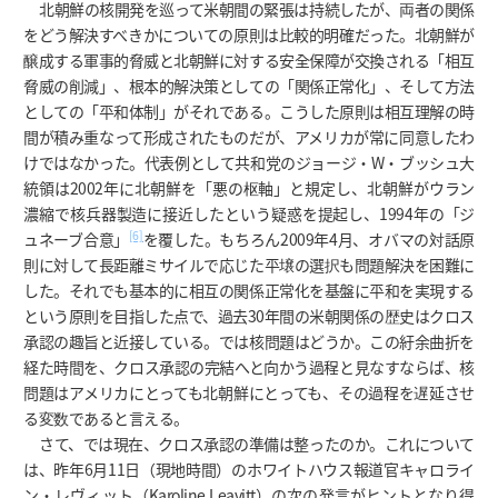
北朝鮮の核開発を巡って米朝間の緊張は持続したが、両者の関係
をどう解決すべきかについての原則は比較的明確だった。北朝鮮が
醸成する軍事的脅威と北朝鮮に対する安全保障が交換される「相互
脅威の削減」、根本的解決策としての「関係正常化」、そして方法
としての「平和体制」がそれである。こうした原則は相互理解の時
間が積み重なって形成されたものだが、アメリカが常に同意したわ
けではなかった。代表例として共和党のジョージ・W・ブッシュ大
統領は2002年に北朝鮮を「悪の枢軸」と規定し、北朝鮮がウラン
濃縮で核兵器製造に接近したという疑惑を提起し、1994年の「ジ
[6]
ュネーブ合意」
を覆した。もちろん2009年4月、オバマの対話原
則に対して長距離ミサイルで応じた平壌の選択も問題解決を困難に
した。それでも基本的に相互の関係正常化を基盤に平和を実現する
という原則を目指した点で、過去30年間の米朝関係の歴史はクロス
承認の趣旨と近接している。では核問題はどうか。この紆余曲折を
経た時間を、クロス承認の完結へと向かう過程と見なすならば、核
問題はアメリカにとっても北朝鮮にとっても、その過程を遅延させ
る変数であると言える。
さて、では現在、クロス承認の準備は整ったのか。これについて
は、昨年6月11日（現地時間）のホワイトハウス報道官キャロライ
ン・レヴィット（Karoline Leavitt）の次の発言がヒントとなり得