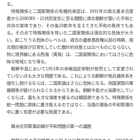
る。
特殊関係と二国家関係の有機的承認は、1991年の南北基本合意
書から2000年6・15共同宣言に至る期間に南北朝鮮が築いた平和と
共存の実体であり、その後20数年を支えてきた平和の秩序でもあ
る。その点で特殊関係を除いた二国家関係は潜在的な危険が大き
い。起こりうる危険のレベルは、過去の盧泰愚政権以前の時期、南
北間の衝突が日常化していた敵対的状態とは比べものにならない。
特に境界線にある西海（黄海）は、二国家関係においてはさらに危
険な地域となり得る。
朝鮮半島において1953年の休戦協定体制が依然として変更され
ていない点も大きな問題である。これにより北朝鮮が核兵器体系を
強化し続けるならば、二国家論はさらに危険になる。両国家間の軍
備競争が避けられなくなるからである。朝鮮半島が火薬庫化してい
くならば、最も大きな損害を被るのは韓国側であろう。特殊関係を
統一問題に即座に置き換えるのではなく、当面の緊急の平和管理の
中に置く知恵が必要な局面である。
韓米合同軍事訓練が平和問題の第一の議題