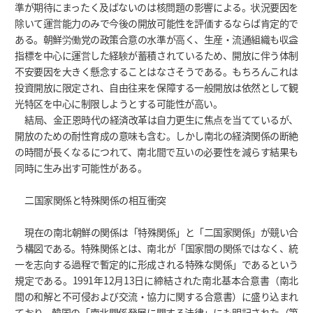
準が期待にまったく及ばないのは核問題の影響による。状況要因を
除いて運営能力のみで今後の開放可能性を評価するならば肯定的で
ある。朝鮮労働党の政策合意の水準が高く、生産・流通組織も収益
指標を中心に運営した経験が蓄積されているため、開放に伴う体制
不安要因を大きく懸念することはなさそうである。もちろんこれは
投資開放に限定され、自由往来を保障する一般開放は依然として観
光特区を中心に制限しようとする可能性が高い。
結局、金正恩時代の経済改革は自力更生に焦点を当てているが、
開放のための耐性育成の意味も含む。しかし南北の経済関係の断絶
の時間が長くなるにつれて、南北間で互いの必要性を減らす結果も
同時に生み出す可能性がある。
二国家関係と特殊関係の相互衝突
現在の南北朝鮮の関係は「特殊関係」と「二国家関係」が競い合
う構図である。特殊関係とは、南北が「国家間の関係ではなく、統
一を志向する過程で暫定的に形成される特殊な関係」であるという
規定である。1991年12月13日に締結された南北基本合意書（南北
間の和解と不可侵および交流・協力に関する合意書）に盛り込まれ
ており、韓国の「南北関係発展に関する法律」にも明記された（第