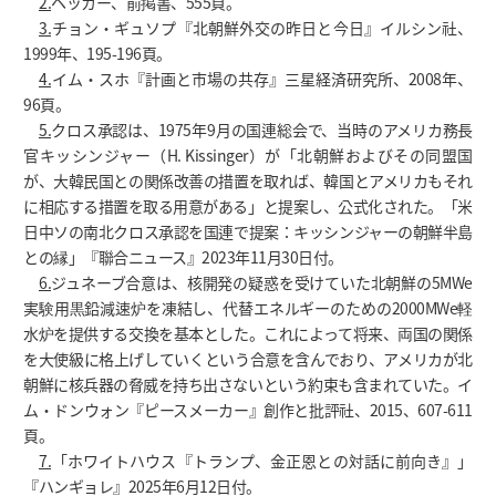
2.
ヘッカー、前掲書、555頁。
3.
チョン・ギュソプ『北朝鮮外交の昨日と今日』イルシン社、
1999年、195-196頁。
4.
イム・スホ『計画と市場の共存』三星経済研究所、2008年、
96頁。
5.
クロス承認は、1975年9月の国連総会で、当時のアメリカ務長
官キッシンジャー（H. Kissinger）が「北朝鮮およびその同盟国
が、大韓民国との関係改善の措置を取れば、韓国とアメリカもそれ
に相応する措置を取る用意がある」と提案し、公式化された。「米
日中ソの南北クロス承認を国連で提案：キッシンジャーの朝鮮半島
との縁」『聯合ニュース』2023年11月30日付。
6.
ジュネーブ合意は、核開発の疑惑を受けていた北朝鮮の5MWe
実験用黒鉛減速炉を凍結し、代替エネルギーのための2000MWe軽
水炉を提供する交換を基本とした。これによって将来、両国の関係
を大使級に格上げしていくという合意を含んでおり、アメリカが北
朝鮮に核兵器の脅威を持ち出さないという約束も含まれていた。イ
ム・ドンウォン『ピースメーカー』創作と批評社、2015、607-611
頁。
7.
「ホワイトハウス『トランプ、金正恩との対話に前向き』」
『ハンギョレ』2025年6月12日付。