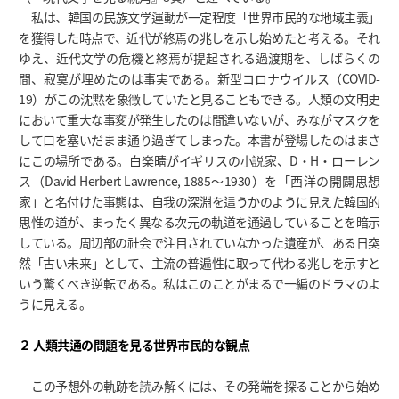
私は、韓国の民族文学運動が一定程度「世界市民的な地域主義」
を獲得した時点で、近代が終焉の兆しを示し始めたと考える。それ
ゆえ、近代文学の危機と終焉が提起される過渡期を、しばらくの
間、寂寞が埋めたのは事実である。新型コロナウイルス（COVID-
19）がこの沈黙を象徴していたと見ることもできる。人類の文明史
において重大な事変が発生したのは間違いないが、みながマスクを
して口を塞いだまま通り過ぎてしまった。本書が登場したのはまさ
にこの場所である。白楽晴がイギリスの小説家、D・H・ローレン
ス（David Herbert Lawrence, 1885～1930）を「西洋の開闢思想
家」と名付けた事態は、自我の深淵を這うかのように見えた韓国的
思惟の道が、まったく異なる次元の軌道を通過していることを暗示
している。周辺部の社会で注目されていなかった遺産が、ある日突
然「古い未来」として、主流の普遍性に取って代わる兆しを示すと
いう驚くべき逆転である。私はこのことがまるで一編のドラマのよ
うに見える。
２ 人類共通の問題を見る世界市民的な観点
この予想外の軌跡を読み解くには、その発端を探ることから始め