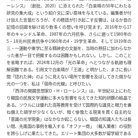
ーレンス』（創批、2020）に添えられた「白楽晴の50年にわたる
研究の集大成」という紹介文に深い意味を与えている。編集者が付
け加えた言葉だろうが、その標語が引き起こす反響は、はるか昔の
記憶の回廊を駆け巡り数多くの想いを呼び覚ます。2016年から17
年のキャンドル革命、1987年の六月抗争、さらに遡って1980年の
5・18光州民衆抗争や1960年の4・19学生革命、そして1919年の
三・一運動や東学に至る精神史の文脈を、当時の熱狂に加わらなか
った者が一目で把握するのは困難かもしれない。しかし、このこと
を省略すれば、2024年12月の「光の革命」へとつながる軌跡も理
解困難である。引用文で白楽晴が「王道」と明かした、まさに長い
間「隠れた神」のように見えない場所で影響を及ぼしてきた微かな
光の一つを、私は「宿命の光線」と呼びたい。
『西洋の開闢思想家D・H・ローレンス』は、半世紀以上にわた
り韓国の民族文学運動に多大な影響を与えてきた知的研鑽の結晶で
ある。ソウルには優れた高等教育を受けて国際的な識見と眼力を兼
ね備えた碩学が少なくないが、暗く惨憺たる現実を貫く自主的な
「意識の光学現象」はなかなか起こらない。韓国の知識人たちは長
い間、先進国の事例を輸入する「オファー商」（輸入業者）の役割
を誇らしげに果たしてきた。エリート集団の大多数が留学組である