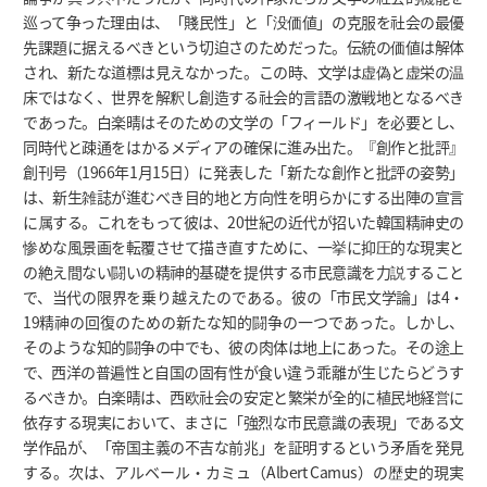
巡って争った理由は、「賤民性」と「没価値」の克服を社会の最優
先課題に据えるべきという切迫さのためだった。伝統の価値は解体
され、新たな道標は見えなかった。この時、文学は虚偽と虚栄の温
床ではなく、世界を解釈し創造する社会的言語の激戦地となるべき
であった。白楽晴はそのための文学の「フィールド」を必要とし、
同時代と疎通をはかるメディアの確保に進み出た。『創作と批評』
創刊号（1966年1月15日）に発表した「新たな創作と批評の姿勢」
は、新生雑誌が進むべき目的地と方向性を明らかにする出陣の宣言
に属する。これをもって彼は、20世紀の近代が招いた韓国精神史の
惨めな風景画を転覆させて描き直すために、一挙に抑圧的な現実と
の絶え間ない闘いの精神的基礎を提供する市民意識を力説すること
で、当代の限界を乗り越えたのである。彼の「市民文学論」は4・
19精神の回復のための新たな知的闘争の一つであった。しかし、
そのような知的闘争の中でも、彼の肉体は地上にあった。その途上
で、西洋の普遍性と自国の固有性が食い違う乖離が生じたらどうす
るべきか。白楽晴は、西欧社会の安定と繁栄が全的に植民地経営に
依存する現実において、まさに「強烈な市民意識の表現」である文
学作品が、「帝国主義の不吉な前兆」を証明するという矛盾を発見
する。次は、アルベール・カミュ（Albert Camus）の歴史的現実