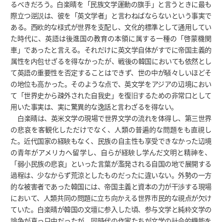
るべきだろう。白楽晴を「民族文学運動の旗手」と言うときに最も
際立つ逆説は、彼を「英文学者」と言わねばならないという事実で
ある。西欧的な様式が世界を支配し、文化的標準として通用してい
た時代に、英語は後進国の教育の本領に属する一種の「啓蒙機関
車」であったと言える。それだけに英文学自体がすでに帝国主義的
属性を内包せざるを得なかったが、戦後の韓国においても依然とし
て英語の重要性を否定することはできず、世の中が騒々しいほどそ
の地位も高かった。そのような点で、英文学をアジアの辺境におい
て「世界史から疎外された自我史」を復旧するための非常口として
用いた事実は、実に驚異的な逸話と言わざるを得ない。
白楽晴は、英米文学の現場で世界文学の流れを体得し、第三世界
の悲哀を客観化しただけでなく、人類の普遍的な問題をも直視し
た。近代国家の経験もなく、民族の自主性も享受できなかった辺境
の青年がアメリカへ留学し、自らが経験し学んだ文明と精神を、
「弱小民族の悲哀」といった言葉が濫発される自国の地で展開する
過程は、少なからず荒涼としたものだったに違いない。外勢の一方
的な被害者であった韓国には、帝国主義と資本の力が干渉する現場
において、人類共同の問題に立ち向かえる世界市民的な視点が欠け
ていた。白楽晴が韓国の文壇に参入した頃、参与文学と純粋文学の
論争が真っ只中だったが、同時代の作家たちが文学の社会的機能を