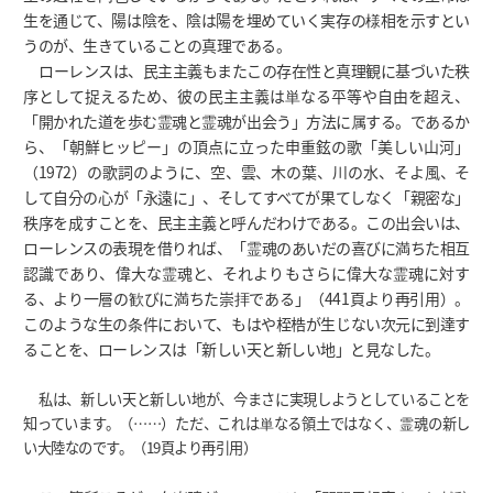
生を通じて、陽は陰を、陰は陽を埋めていく実存の様相を示すとい
うのが、生きていることの真理である。
ローレンスは、民主主義もまたこの存在性と真理観に基づいた秩
序として捉えるため、彼の民主主義は単なる平等や自由を超え、
「開かれた道を歩む霊魂と霊魂が出会う」方法に属する。であるか
ら、「朝鮮ヒッピー」の頂点に立った申重鉉の歌「美しい山河」
（1972）の歌詞のように、空、雲、木の葉、川の水、そよ風、そ
して自分の心が「永遠に」、そしてすべてが果てしなく「親密な」
秩序を成すことを、民主主義と呼んだわけである。この出会いは、
ローレンスの表現を借りれば、「霊魂のあいだの喜びに満ちた相互
認識であり、偉大な霊魂と、それよりもさらに偉大な霊魂に対す
る、より一層の歓びに満ちた崇拝である」（441頁より再引用）。
このような生の条件において、もはや桎梏が生じない次元に到達す
ることを、ローレンスは「新しい天と新しい地」と見なした。
私は、新しい天と新しい地が、今まさに実現しようとしていることを
知っています。（……）ただ、これは単なる領土ではなく、霊魂の新し
い大陸なのです。（19頁より再引用）