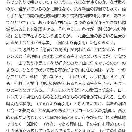
らでひとりで咲いている」のように、花はなぜ咲くのか、なぜ散る
のか、誰が見ているのかに関係なく、急な斜面の隙間でも咲く。語
り手と花との間の視覚的距離であり情緒的距離を明示する「あちら
でひとりで」は、あらゆる存在には、見つめる者が介入できない領
域があることを確認させる。それゆえに、各々が「測り知れない神
秘」として存在するという点こそが、「社会生活のあらゆる巨大な
計画が土台とすべき事実」（同頁より再引用）に他ならない。
ここで必然的に「他者との関係」が問われることになるが、ロー
レンスの「真理観」はそれに対する答えではないだろうか。すなわ
ち、「山で歌う小鳥よ／花が好きなのか／山に住んでいるのか」の
ように、ひとりで咲いて散る花が好きで山に住む鳥は、また一つの
存在として、単に「歌いながら」「山にいる」ように見えるとして
も、それこそが自己実現の過程であると言える生を生きる、もう一
つの主体なのである。まさにこのような生への愛着と信念を、ロー
レンスは「男性的なものと女性的なものの結合が完成される、生の
瞬間的な状態」（516頁より再引用）と呼んでいるが、陰陽の調和
と合一を夢見ることが真理であるというローレンスの見解は、西欧
的認識が見落としていた問題を提起する。存在がそれ自体で完成態
ではなく「BEING」（存在）である理由は、その空白を埋めていく
生の過程を内包しているからである。だとすれば、すべての生命は