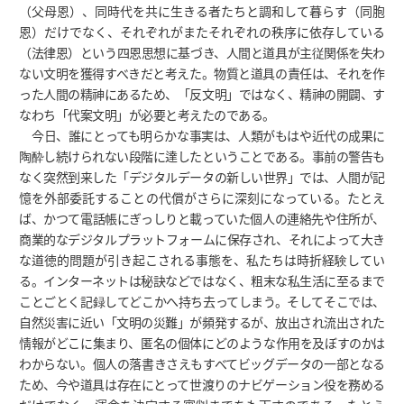
（父母恩）、同時代を共に生きる者たちと調和して暮らす（同胞
恩）だけでなく、それぞれがまたそれぞれの秩序に依存している
（法律恩）という四恩思想に基づき、人間と道具が主従関係を失わ
ない文明を獲得すべきだと考えた。物質と道具の責任は、それを作
った人間の精神にあるため、「反文明」ではなく、精神の開闢、す
なわち「代案文明」が必要と考えたのである。
今日、誰にとっても明らかな事実は、人類がもはや近代の成果に
陶酔し続けられない段階に達したということである。事前の警告も
なく突然到来した「デジタルデータの新しい世界」では、人間が記
憶を外部委託することの代償がさらに深刻になっている。たとえ
ば、かつて電話帳にぎっしりと載っていた個人の連絡先や住所が、
商業的なデジタルプラットフォームに保存され、それによって大き
な道徳的問題が引き起こされる事態を、私たちは時折経験してい
る。インターネットは秘訣などではなく、粗末な私生活に至るまで
ことごとく記録してどこかへ持ち去ってしまう。そしてそこでは、
自然災害に近い「文明の災難」が頻発するが、放出され流出された
情報がどこに集まり、匿名の個体にどのような作用を及ぼすのかは
わからない。個人の落書きさえもすべてビッグデータの一部となる
ため、今や道具は存在にとって世渡りのナビゲーション役を務める