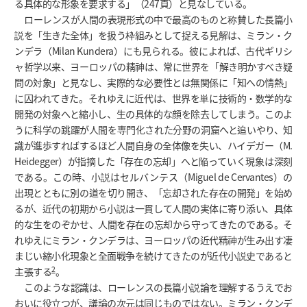
る具体的な形象を要求する」（247頁）と見なしている。
ローレンスが人間の表現形式の中で最高のものと称賛した長篇小
説を「生きた全体」を扱う枠組みとして捉える見解は、ミラン・ク
ンデラ（Milan Kundera）にも見られる。彼によれば、古代ギリシ
ャ哲学以来、ヨーロッパの精神は、常に世界を「解き明かすべき疑
問の対象」と見なし、実際的な必要性とは無関係に「知への情熱」
に囚われてきた。それゆえに近代は、世界を単に技術的・数学的な
開発の対象へと縮小し、生の具体的な顔を除去してしまう。このよ
うに科学の跳躍が人間を専門化された分野の洞窟へと追いやり、知
識が進歩すればするほど人間自身の全体像を失い、ハイデガー（M.
Heidegger）が指摘した「存在の忘却」へと陥っていく現象は深刻
である。この時、小説はセルバンテス（Miguel de Cervantes）の
出現とともに別の道を切り開き、「忘却された存在の開発」を始め
るが、近代の初期から小説は一貫して人間の実体に寄り添い、具体
的な生をのぞかせ、人間を存在の忘却から守ってきたのである。そ
れゆえにミラン・クンデラは、ヨーロッパの近代精神が生み出す凄
まじい縮小化現象と全面戦争を続けてきたのが近代小説史であると
2
主張する
。
このような認識は、ローレンスの長篇小説論を理解するうえでお
おいに役立つが、議論の次元は同じものではない。ミラン・クンデ