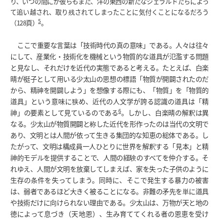
り、いつの間にか彼らもまた、洋の東西の新たなジェラルドたちによっ
て追い越され、取り残されてしまったことに気付くことになるだろう
5
（128頁）
。
ここで重要な言葉は「技術時代の真の意味」である。人々は往々
にして、産業化・技術化を機械という物質的な道具が氾濫する問題
と見なし、それだけを近代の実態であると考える。たとえば、白楽
晴が梃子として用いる少太山の思想の標語「物質が開闢されたのだ
から、精神を開闢しよう」を想像する際にも、「物質」を「物質的
道具」という意味に狭め、近代の人文学が誇る認識の道具は「精
6
神」の要素として見ているのである
。しかし、白楽晴の解釈は異
なる。少太山が物質開闢と称した近代を形作ったのは当代の文明で
あり、文明とは人間が依って生きる集団的な知恵の総体である。し
たがって、文明は構成員一人ひとりに世界を解釈する「見本」と精
神的モデルを提供することで、人間の経験のすべてを仲介する。そ
れゆえ、人間が文明を放棄してしまえば、家を失った子供のように
生存の条件を失ってしまう。同時に、そこで発生する暴力の被害
は、弱者であるほど大きく被ることになる。非難の矛先を単に道具
や技術だけに向けられない理由である。少太山は、万物が天と地の
徳によって息づき（天地恩）、生み育ててくれる者の恩恵を受け