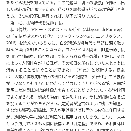
をたどる状況を迎えている。この問題は「現下の思想」が照らし出
した核心部分に属するため、私なりの読後感を述べるのが妥当と考
える。３つの段落に整理すれば、以下の通りである。
第一に、技術時代を見通す眼。
私は偶然、アビー・スミス・ラムゼイ（Abby Smith Rumsey）
の『記憶が消えゆく時代』（クァク・ソンヘ訳、ユノブックス、
2016）を読んでいるうちに、白楽晴が技術時代の問題に深く取り
組んだ理由を知ることになった。ラムゼイは人間を「非遺伝的手段
を用いて情報を、時空を超えて伝えられる唯一の種」と評し、それ
によって人間社会が「知識が、その知識を所有していた人とともに
消滅することを防ぐことができた」（79頁）と敷衍する。彼女
は、人類が体験的に悟った知識とその記憶を「外部化」する技術
が、少なくとも４万年にわたって発展してきたと述べるが、人間が
発明した道具は道徳的想像力を育てることができない。小説や映画
でよく見られる「秘訣の物語」を連想すれば、それが問題となる点
を捉えることができるだろう。先覚者が遺言のように残した知恵、
すなわち秘密の記録は、善人が受け継げば共同体に有益に作用する
が、逸脱者の手に渡れば利己的に悪用されてしまう。これは、文字
という道具でさえも人間に依存する「副造物」であり、それ自体は
責任を感じることができないことを証明している。記憶するという