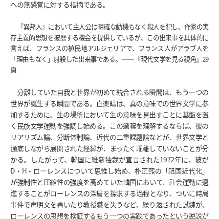
への無感覚に対する指摘である。
『異邦人』において主人公は明確な動機もなく殺人を犯し、作家の実
存主義的思想を披歴する機会を提供しているが、この出来事を具体的に
言えば、フランスの植民地アルジェリアで、フランス人がアラブ人を
「理由もなく」射殺した出来事である。――『現代文学を見る視角』29
頁
分離していた自我と世界が初めて統合される瞬間は、もう一つの
世界が誕生する瞬間である。白楽晴は、真の意味での世界文学に参
加するために、生の場所において生の意味を見出すことに基盤を置
く民族文学運動を強調し始める。この過程を理解するならば、彼の
リアリズム論、分断体制論、近代の二重課題論などが、世界文学と
通底しながら展開された経緯が、まったく乖離していないことが分
かる。したがって、韓国に維新独裁が宣言された1972年に、彼が
D・H・ローレンスについて思惟し始め、朴正煕の「祖国近代化」
が強制性と圧縮性の強度を高めていた韓国において、社会運動に邁
進することがローレンスの深層を探求する過程となり、ついに時局
事件で声明文を書いたり教授職を失うなど、繰り返された試練が、
ローレンスの思想を検証するもう一つの実践であったという逆説が