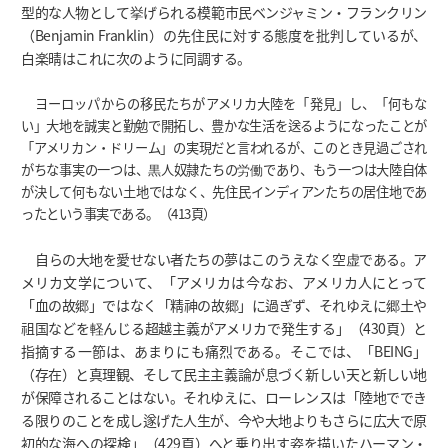
型的な人物として挙げられる模範市民ベンジャミン・フランクリン
（Benjamin Franklin）の先住民に対する態度を批判しているが、
白楽晴はこれに次のように同調する。
ヨーロッパからの移民たちがアメリカ大陸を「発見」し、「何もな
い」大地を誠実と勤勉で開拓し、豊かな生活を送るようになったことが
「アメリカン・ドリーム」の実現だと言われるが、このとき見過ごされ
がちな事実の一つは、黒人奴隷たちの労働であり、もう一つは大陸自体
が決して何もない土地ではなく、先住民インディアンたちの居住地であ
ったという事実である。（413頁）
自らの大地を愛せない者たちの夢はこのうえなく空虚である。ア
メリカ文学について、「アメリカは今なお、アメリカ人にとって
「血の故郷」ではなく「精神の故郷」に過ぎず、それゆえに郷土や
祖国などを軽んじる超越主義がアメリカで発生する」（430頁）と
指摘する一節は、あまりにも痛烈である。そこでは、「BEING」
（存在）と真理観、そして民主主義論が息づく新しい天と新しい地
が保障されることはない。それゆえに、ローレンスは「陸地ででき
る限りのことを成し遂げた人生が、今や大地よりもさらに広大で原
初的な海への探検」（429頁）へと乗り出す姿を描いたハーマン・