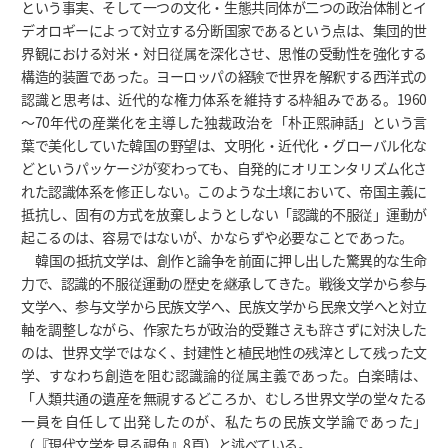
という事実、そして一つの文化・生態共同体が二つの政治体制とイ
デオロギーによって対立する分断国家であるという点は、集団的世
界観における対米・対日従属を深化させ、思惟の受動性を強化する
構造的装置であった。ヨーロッパの経験で世界を解釈する西洋式の
認識と思考は、近代的な権力体系を維持する枠組みである。1960
～70年代の産業化を主導した独裁政治を「朴正煕神話」という言
葉で美化していた韓国の野望は、文明化・近代化・グローバル化な
どというパッケージが変わっても、自発的にオリエンタリズム化さ
れた認識体系を修正しない。このような土壌において、帝国主義に
抵抗し、固有の方式を放棄しようとしない「認識的不服従」運動が
起こるのは、容易ではないが、かならずや必要なことであった。
韓国の抵抗文学は、創作と論争を前面に押し出した驚異的な生命
力で、認識的不服従運動の歴史を継承してきた。戦後文学から参与
文学へ、参与文学から民族文学へ、民族文学から民衆文学へと対立
軸を調整しながら、作家たちが政治的受難さえも辞さずに対決した
のは、世界文学ではなく、封建性と植民地性の残滓として残った文
学、すなわち創造を阻む認識論的従属主義であった。白楽晴は、
「人類共通の遺産を無視するどころか、むしろ世界文学の堂々たる
一員を自任して出発したのが、私たちの民族文学論であった」
（『現代文学を見る視角』8頁）と述べている。