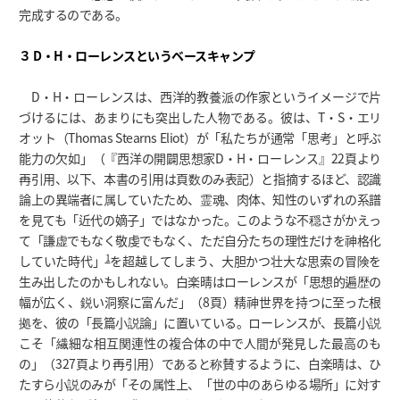
完成するのである。
３ D・H・ローレンスというベースキャンプ
D・H・ローレンスは、西洋的教養派の作家というイメージで片
づけるには、あまりにも突出した人物である。彼は、T・S・エリ
オット（Thomas Stearns Eliot）が「私たちが通常「思考」と呼ぶ
能力の欠如」（『西洋の開闢思想家D・H・ローレンス』22頁より
再引用、以下、本書の引用は頁数のみ表記）と指摘するほど、認識
論上の異端者に属していたため、霊魂、肉体、知性のいずれの系譜
を見ても「近代の嫡子」ではなかった。このような不穏さがかえっ
て「謙虚でもなく敬虔でもなく、ただ自分たちの理性だけを神格化
1
していた時代」
を超越してしまう、大胆かつ壮大な思索の冒険を
生み出したのかもしれない。白楽晴はローレンスが「思想的遍歴の
幅が広く、鋭い洞察に富んだ」（8頁）精神世界を持つに至った根
拠を、彼の「長篇小説論」に置いている。ローレンスが、長篇小説
こそ「繊細な相互関連性の複合体の中で人間が発見した最高のも
の」（327頁より再引用）であると称賛するように、白楽晴は、ひ
たすら小説のみが「その属性上、「世の中のあらゆる場所」に対す