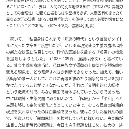
が世界最高レベルの達人たちを破ったことで、世間の関心を劇的に集め
ることになったが、要は、人間の特別な地位を知性（すなわち計算能力
としての合理性）に置く立場をもはや堅持できず、人間固有のまったく
異なる次元の知恵（あるいは思惟能力）を体得して磨く必要が切実にな
ったということである。（107～108頁、強調は引用者）
続いて、「私自身はこれまで「知恵の時代」という言葉がタイト
ルに入った文章を二度書いたが、いわゆる現実社会主義の崩壊以降
の新たな状況に注目しつつ、科学的認識を収斂する「知恵」の概念
を提唱しようとした」（108～109頁、強調は原文）と述べてい
る。社会主義圏崩壊当時、私は民族文学運動の上層部が突然進路を
変える現象を、どう理解すべきか判断できなかった。加えて、若い
活動家の誰一人として、これに再考を求めたり論争的な問いを投げ
かけたりすることができなかったが、それは「文明史的な大転換」
という激流の前で、みなが無策で解体されていったからであった。
中には環境・生態問題に取り組んだり、「階級」から「平和」へと
主題を移して姿勢を変えようとしていた中で、むしろ民衆の階級的
視点を失わなかったのは白楽晴であった。彼はこうした複雑系の前
で、間違いなく「開闢思想」を検討していたに違いない。白楽晴が
注目した技術時代の問題は、今日のＡＩ問題をはじめ、拡大の一途