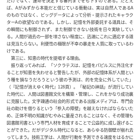
だけでなく、運命を決定する審判までをも下すのである。たとえ
ば、Aがみずから本能だと信じている衝動は、実は自然人であるA
のものではなく、ビッグデータによって分析・提示されたキャラク
ターAの欲望なのである。しかし、記憶を外部委託する道具は、そ
の瞬間にも制御されず、また制御できない技術を日々実験してい
る。人間が過去の一部を壊さない程度に、迅速にこれに適応する道
は見当たらない。利便性の極限が不幸の暴走を人質に取っているわ
けである。
第三に、知恵の時代を提唱する理由。
振り返ってみれば、「ソクラテスは、記憶をパピルスに外注化す
ることが知恵を失わせると警告したが、外部の記憶体系が人間とい
う種を損なうだろうという彼の予測は、的を完全に外していた」
（『記憶が消えゆく時代』128頁）。「秘記の神話」が流行してい
た時代に、人間は図書館文化を構築・管理し、これをかなり成功裏
に克服した。文字疎通の社会的形式である出版メディアは、専門会
社の助けを借りるという「参入の障壁」を越えなければならないた
め、正体不明の知識がむやみに量産されることはなく、その管理も
図書館司書という専門人材を育成することで公益的に成し遂げるこ
とができた。だがデジタル時代になると、あらゆる防御壁が崩れ去
ってしまう。技術工学は、人間が行動を予測できる速度をはるかに