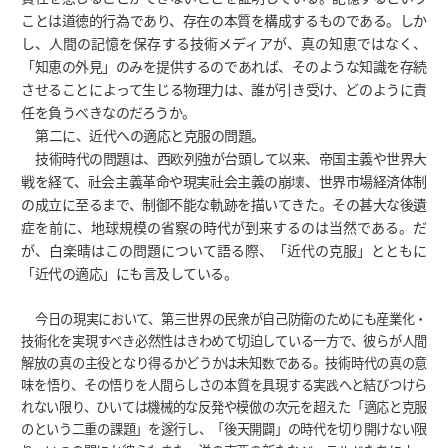
ことは道徳的行為であり、存在の本質を構成するものである。しか
し、人間の記憶を保存する技術メディアが、真の知恵ではなく、
「知恵の外見」のみを提供するのであれば、そのような知識を存続
させることによって生じる物理力は、誰が引き受け、どのように責
任を負うべきなのだろうか。
第二に、近代への適応と克服の問題。
技術時代の問題は、西欧列強が台頭して以来、帝国主義や世界大
戦を経て、社会主義革命や現実社会主義の崩壊、世界市場経済体制
の成立に至るまで、制御不能な軌跡を描いてきた。その甚大な後遺
症を前に、地球規模の省察の時代が到来するのは当然である。だ
が、白楽晴はこの問題について語る際、「近代の克服」とともに
「近代の適応」にも言及している。
今日の現実において、第三世界の民衆が自己防衛のためにも産業化・
技術化を実現すべき必然性はきわめて切迫している一方で、彼らが人間
解放の真の主役となり得るかどうかは未知数である。技術時代の真の意
味を悟り、その悟りを人間らしさの本質を具現する実践へと結びつけら
れない限り、ひいては機械的な反発や模倣の次元を超えた「適応と克服
のという二重の課題」を遂行し、「後天開闢」の時代を切り開けない限