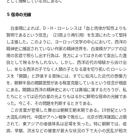
として理解している点にある
。
５ 宿命の光線
白楽晴によれば、D・H・ローレンスは「血と肉体が知性よりも
賢明であるという信念」（23頁より再引用）を生涯にわたって堅持
し主張した。このように、ヨーロッパ文学の中心において、西洋の
精神史に捕捉されていない作家の精神世界を、白楽晴がアジアの辺
境の言語で照らし出す行為は、見方によってはきわめて突出した逸
脱として映るかもしれない。しかし、西洋近代の喧騒から抜け出
し、単なる西洋の子でなく人類の子となる道を切り拓いたローレン
スを「開闢」と評価する冒険には、すでに枯渇した近代の想像力
を、朝鮮半島の開闢思想がある程度克服しているという信念が根底
にある。開闢は西洋の精神史においては異端に属するだろうが、私
たちにとっては近代の星の光よりもはるかに鮮明な宿命の光線であ
った。今こそ、その問題を判断するときである。
この言葉が登場した舞台は朝鮮王朝末期である。19世紀という
大混乱の時代、中国がアヘン戦争で敗北し、北京が西洋諸国に占領
されて、東アジアの価値体系は足場を失った。特に朝鮮では、疫
病、旱魃、洪水などの被害が甚大な状況の下で大小の民乱が相次