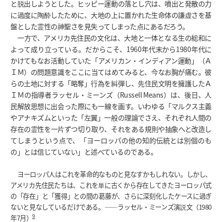
と脱出しようとした。ヒッピー運動の落とし穴は、噴出と発散の力
に過度に陶酔したために、大地の上に置かれた生命体の謙虚さを基
盤とした霊性の神聖さを見失ってしまった点にあるだろう。
一方で、アメリカ先住民の文化は、大地と一体となる生の総和に
よって成り立っている。だからこそ、1960年代末から1980年代に
かけてもなお活動していた「アメリカン・インディアン運動」（Ａ
ＩＭ）の問題意識をここに当てはめてみると、今なお胸が痛む。彼
らの土地に対する「略奪」行為を糾弾し、先住民文明を擁護したＡ
ＩＭの指導者ラッセル・ミーンズ（Russell Means）は、後日、人
民解放思想に出会った際にも一線を画す。いわゆる「マルクス主義
やアナキズムといった「左翼」一般の理論でさえ、それぞれ人間の
存在の霊性を一片ずつ切り取り、それをある規則や抽象へと改造し
てしまうという点で、「ヨーロッパの他の知的伝統とは別個のも
の」とは信じていない」と述べているのである。
ヨーロッパ人はこれを革命的なものと見なすかもしれない。しかし、
アメリカ先住民たちは、これを単に古くから存在してきたヨーロッパ式
の「存在」と「獲得」との間の葛藤が、さらに深刻化したケースに過ぎ
ないと見なしているだけである。――ラッセル・ミーンズ演説文（1980
9
年7月）